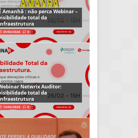
É Amanhã : não perca Webinar –
visibilidade total da
infraestrutura
25/02/2026
0
Webinar Netwrix Auditor:
visibilidade total da
infraestrutura
13/02/2026
0