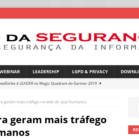
WEBINAR
LEADERSHIP
LGPD & PRIVACY
DOWNL
owdStrike é LEADER no Magic Quadrant do Gartner 2019
ora geram mais tráfego na web do que humanos
rica Latina é a segunda região mais exposta a ciberameaças
ÍCIAS
ra geram mais tráfego
amplia desafio de segurança e governança nas redes corporativas
umanos
RS