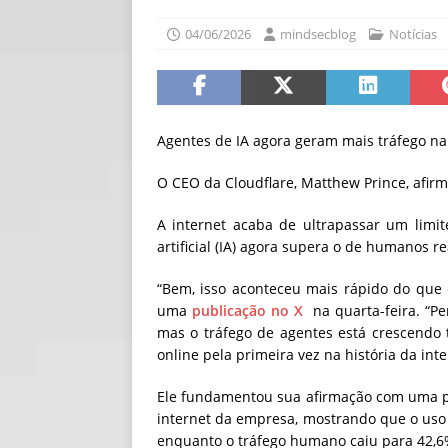
[ 06/08/2026 ]
Fal
04/06/2026
mindsecblog
Notícias
NOTÍCIAS
[ 06/08/2026 ]
Sem
[ 06/08/2026 ]
IA 
Agentes de IA agora geram mais tráfego 
O CEO da Cloudflare, Matthew Prince, afir
A internet acaba de ultrapassar um limite
artificial (IA) agora supera o de humanos re
“Bem, isso aconteceu mais rápido do que 
uma
publicação no X
na quarta-feira. “Pen
mas o tráfego de agentes está crescendo
online pela primeira vez na história da inte
Ele fundamentou sua afirmação com uma 
internet da empresa, mostrando que o uso 
enquanto o tráfego humano caiu para 42,