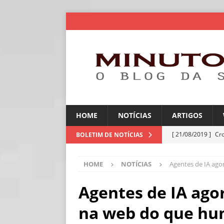
HOME
NOTÍCIAS
ARTIGOS
[ 21/08/2019 ]
Cr
BOLETIM DE NOTÍCIAS
ARTIGOS
HOME
NOTÍCIAS
Agentes de IA ag
[ 06/08/2026 ]
Amé
industriais
NOT
Agentes de IA ago
[ 06/08/2026 ]
IA 
na web do que h
NOTÍCIAS