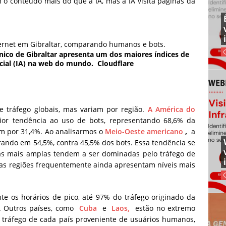
o conteúdo mais do que a IA, mas a IA visita páginas da
nico de Gibraltar apresenta um dos maiores índices de
ficial (IA) na web do mundo.
Cloudflare
 tráfego globais, mas variam por região.
A América do
r tendência ao uso de bots, representando 68,6% da
m por 31,4%. Ao analisarmos o
Meio-Oeste americano
,
a
rando em 54,5%, contra 45,5% dos bots. Essa tendência se
eas mais amplas tendem a ser dominadas pelo tráfego de
as regiões frequentemente ainda apresentam níveis mais
e os horários de pico, até 97% do tráfego originado da
. Outros países, como
Cuba
e
Laos,
estão no extremo
 tráfego de cada país proveniente de usuários humanos,