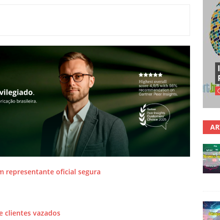
AR
om representante oficial segura
e clientes vazados