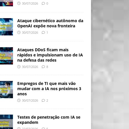
30/07/2026
0
Ataque cibernético autônomo da
OpenAI expõe nova fronteira
30/07/2026
1
Ataques DDoS ficam mais
rápidos e impulsionam uso de IA
na defesa das redes
30/07/2026
8
Empregos de TI que mais vão
mudar com a IA nos próximos 3
anos
30/07/2026
2
Testes de penetração com IA se
expandem
22/07/2026
5