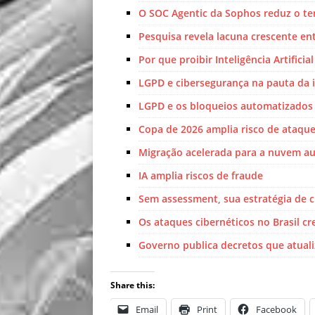
O SOC Agentic da Sophos reduz o t
Pesquisa revela lacuna crescente e
Por que proibir Inteligência Artifici
LGPD e cibersegurança na pauta da 
LGPD e os bloqueios automatizados 
Copa de 2026 amplia risco de ataques
Migração acelerada para a nuvem a
IA amplia riscos de fraude
Sem assessment, sua estratégia de 
Os ataques cibernéticos no Brasil c
Governo publica decretos que atuali
Share this:
Email
Print
Facebook