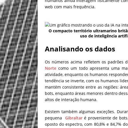
humanos ainda interagem fisicamente com 
web com mais frequência.
O compacto território ultramarino britâ
uso de inteligência arti
Analisando os dados
Os números acima refletem os padrões de
Norte
como um todo apresenta uma maio
atividade, enquanto os humanos responde
tendência se inverte, com os humanos lide
mantém consistente entre as regiões: ár
bots, enquanto áreas menores dentro dess
altos de interação humana.
Existem também algumas exceções. Durant
pequena
Gibraltar
é proveniente de bots
oposto do espectro, com 80,8% e 84,7% do