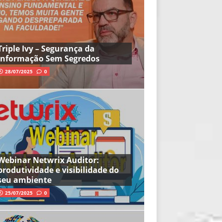
Triple Ivy – Segurança da
Informação Sem Segredos
28/07/2025
0
Webinar Netwrix Auditor:
produtividade e visibilidade do
seu ambiente
25/07/2025
0