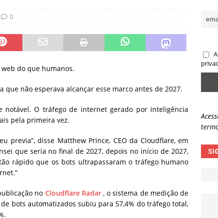
sas promessas de emprego na Meta, Disney, Coca-Cola e Spotify
0
 guardrails, a autonomia da IA se torna um risco
NOTÍCIAS
A
eleva taxa de sucesso de phishing para 54%
NOTÍCIAS
priva
na web do que humanos.
ma que não esperava alcançar esse marco antes de 2027.
 notável. O tráfego de internet gerado por inteligência
Acess
ais pela primeira vez.
termo
eu previa”, disse Matthew Prince, CEO da Cloudflare, em
sei que seria no final de 2027, depois no início de 2027,
SI
 tão rápido que os bots ultrapassaram o tráfego humano
rnet.”
publicação no
Cloudflare Radar
, o sistema de medição de
de bots automatizados subiu para 57,4% do tráfego total,
6%.