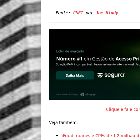
Fonte: 
CNET
 por 
Joe Hindy
Clique e fale c
Veja também:
iFood: nomes e CPFs de 1,2 milhão d