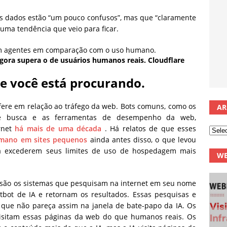
s dados estão “um pouco confusos”, mas que “claramente
 uma tendência que veio para ficar.
 agora supera o de usuários humanos reais.
Cloudflare
ue você está procurando.
efere em relação ao tráfego da web. Bots comuns, como os
AR
e busca e as ferramentas de desempenho da web,
rnet
há mais de uma década
. Há relatos de que esses
umano em sites pequenos
ainda antes disso, o que levou
 a excederem seus limites de uso de hospedagem mais
WE
e são os sistemas que pesquisam na internet em seu nome
ot de IA e retornam os resultados. Essas pesquisas e
 que não pareça assim na janela de bate-papo da IA. Os
isitam essas páginas da web do que humanos reais. Os