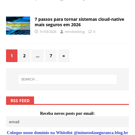
7 passos para tornar sistemas cloud-native
mais seguros em 2026
31/03/2026
mindsecblog
0
1
2
…
7
»
RSS FEED
Receba novos posts por email:
Coloque nosso domínio na Whitelist @minutodaseguranca.blog.br