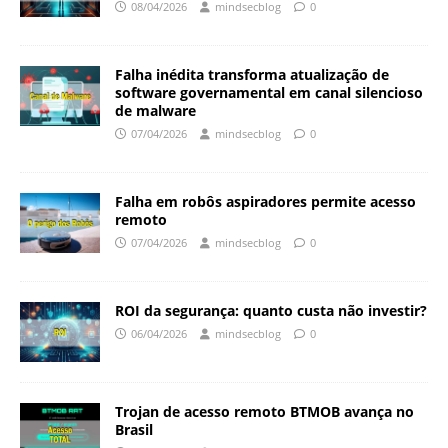
08/04/2026
mindsecblog
0
Falha inédita transforma atualização de
software governamental em canal silencioso
de malware
07/04/2026
mindsecblog
0
Falha em robôs aspiradores permite acesso
remoto
07/04/2026
mindsecblog
0
ROI da segurança: quanto custa não investir?
06/04/2026
mindsecblog
0
Trojan de acesso remoto BTMOB avança no
Brasil