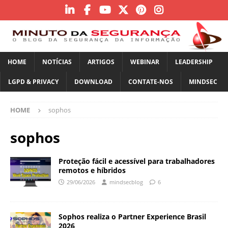
HOME
NOTÍCIAS
ARTIGOS
WEBINAR
LEADERSHIP
LGPD & PRIVACY
DOWNLOAD
CONTATE-NOS
MINDSEC
HOME
sophos
sophos
Proteção fácil e acessível para trabalhadores
remotos e híbridos
29/06/2026
mindsecblog
6
Sophos realiza o Partner Experience Brasil
2026