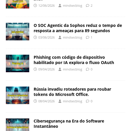
12/06/2026
mindsecblog
2
O SOC Agentic da Sophos reduz o tempo de
resposta a ameaças para 89 segundos
03/06/2026
mindsecblog
1
Phishing com código de dispositivo
habilitado por IA explora o fluxo OAuth
09/04/2026
mindsecblog
0
Rússia invadiu roteadores para roubar
tokens do Microsoft Office.
08/04/2026
mindsecblog
0
Cibersegurança na Era do Software
Instantâneo