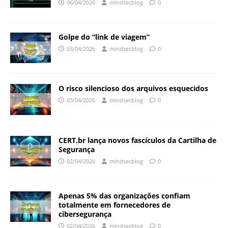
06/04/2026
mindsecblog
0
Golpe do “link de viagem”
03/04/2026
mindsecblog
0
O risco silencioso dos arquivos esquecidos
03/04/2026
mindsecblog
0
CERT.br lança novos fascículos da Cartilha de
Segurança
02/04/2026
mindsecblog
0
Apenas 5% das organizações confiam
totalmente em fornecedores de
cibersegurança
02/04/2026
mindsecblog
0