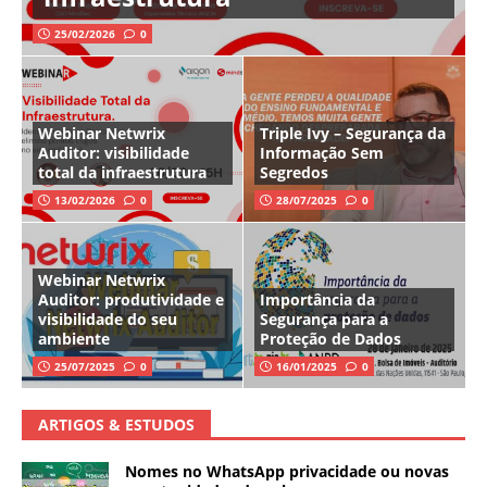
25/02/2026
0
Webinar Netwrix
Triple Ivy – Segurança da
Auditor: visibilidade
Informação Sem
total da infraestrutura
Segredos
13/02/2026
0
28/07/2025
0
Webinar Netwrix
Auditor: produtividade e
Importância da
visibilidade do seu
Segurança para a
ambiente
Proteção de Dados
25/07/2025
0
16/01/2025
0
ARTIGOS & ESTUDOS
Nomes no WhatsApp privacidade ou novas