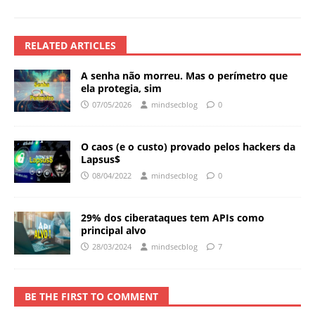
RELATED ARTICLES
A senha não morreu. Mas o perímetro que
ela protegia, sim
07/05/2026
mindsecblog
0
O caos (e o custo) provado pelos hackers da
Lapsus$
08/04/2022
mindsecblog
0
29% dos ciberataques tem APIs como
principal alvo
28/03/2024
mindsecblog
7
BE THE FIRST TO COMMENT