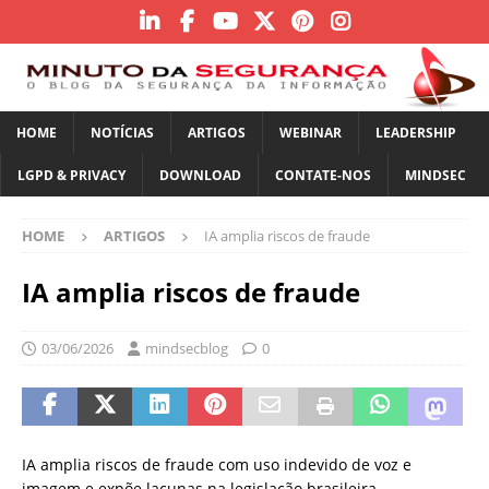
HOME
NOTÍCIAS
ARTIGOS
WEBINAR
LEADERSHIP
LGPD & PRIVACY
DOWNLOAD
CONTATE-NOS
MINDSEC
HOME
ARTIGOS
IA amplia riscos de fraude
IA amplia riscos de fraude
03/06/2026
mindsecblog
0
IA amplia riscos de fraude com uso indevido de voz e
imagem e expõe lacunas na legislação brasileira