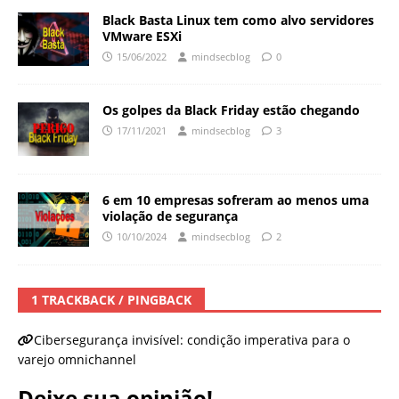
Black Basta Linux tem como alvo servidores
VMware ESXi
15/06/2022
mindsecblog
0
Os golpes da Black Friday estão chegando
17/11/2021
mindsecblog
3
6 em 10 empresas sofreram ao menos uma
violação de segurança
10/10/2024
mindsecblog
2
1 TRACKBACK / PINGBACK
Cibersegurança invisível: condição imperativa para o
varejo omnichannel
Deixe sua opinião!