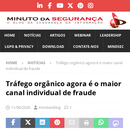
HOME
NOTÍCIAS
ARTIGOS
WEBINAR
LEADERSHIP
LGPD & PRIVACY
DOWNLOAD
CONTATE-NOS
MINDSEC
HOME
NOTÍCIAS
Tráfego orgânico agora é o maior canal
individual de fraude
Tráfego orgânico agora é o maior
canal individual de fraude
11/06/2026
mindsecblog
1