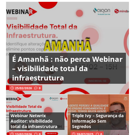
É Amanhã : não perca Webinar
– visibilidade total da
infraestrutura
25/02/2026
0
Webinar Netwrix
Triple Ivy – Segurança da
Auditor: visibilidade
Informação Sem
total da infraestrutura
Segredos
13/02/2026
0
28/07/2025
0