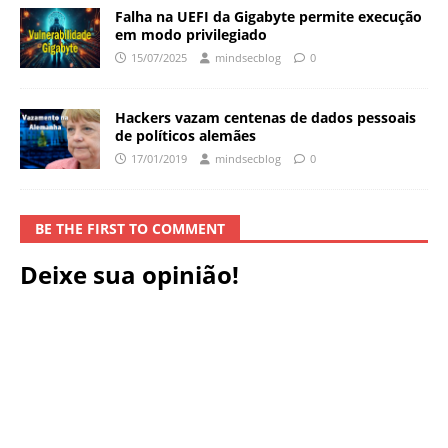
Falha na UEFI da Gigabyte permite execução
em modo privilegiado
15/07/2025
mindsecblog
0
Hackers vazam centenas de dados pessoais
de políticos alemães
17/01/2019
mindsecblog
0
BE THE FIRST TO COMMENT
Deixe sua opinião!