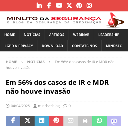
HOME
NOTÍCIAS
ARTIGOS
WEBINAR
LEADERSHIP
LGPD & PRIVACY
DOWNLOAD
CONTATE-NOS
MINDSEC
HOME
NOTÍCIAS
Em 56% dos casos de IR e MDR não
houve invasão
Em 56% dos casos de IR e MDR
não houve invasão
04/04/2025
mindsecblog
0