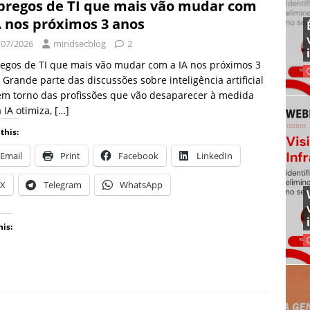
regos de TI que mais vão mudar com
A nos próximos 3 anos
/07/2026
mindsecblog
2
egos de TI que mais vão mudar com a IA nos próximos 3
 Grande parte das discussões sobre inteligência artificial
em torno das profissões que vão desaparecer à medida
 IA otimiza,
[…]
this:
Email
Print
Facebook
LinkedIn
X
Telegram
WhatsApp
his: