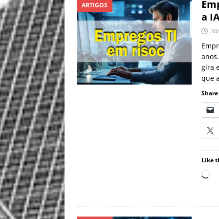
Emp
ARTIGOS
a I
30
Empr
anos.
gira 
que a
Share 
Like t