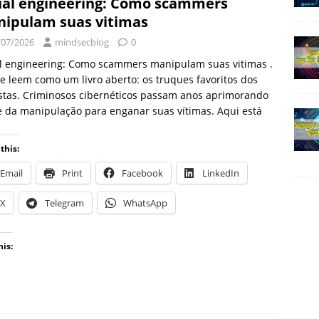
ial engineering: Como scammers
ipulam suas vitimas
/07/2026
mindsecblog
0
al engineering: Como scammers manipulam suas vitimas .
te leem como um livro aberto: os truques favoritos dos
stas. Criminosos cibernéticos passam anos aprimorando
e da manipulação para enganar suas vítimas. Aqui está
this:
Email
Print
Facebook
LinkedIn
X
Telegram
WhatsApp
his: