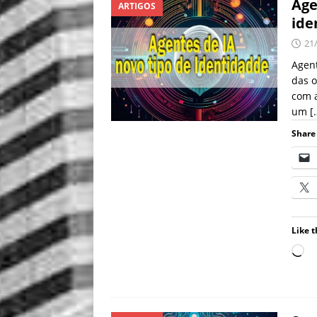
Age
ARTIGOS
ide
21
Agent
das o
com a
um
[
Share 
Like t