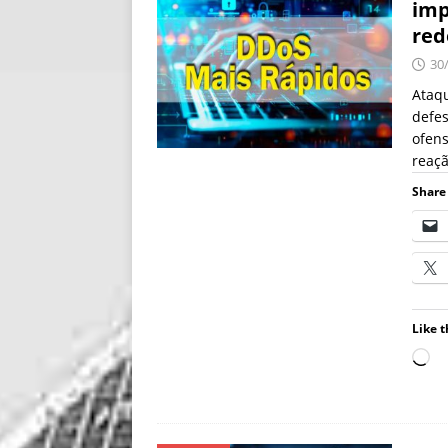
imp
re
30
Ataqu
defes
ofens
reaç
Share 
Like t