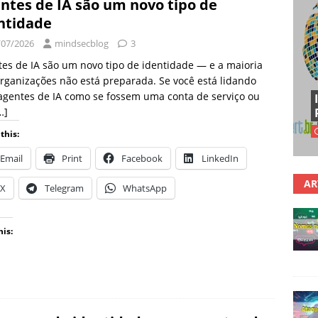
ntes de IA são um novo tipo de
ntidade
/07/2026
mindsecblog
3
es de IA são um novo tipo de identidade — e a maioria
rganizações não está preparada. Se você está lidando
gentes de IA como se fossem uma conta de serviço ou
…]
this:
Email
Print
Facebook
LinkedIn
AR
X
Telegram
WhatsApp
his: