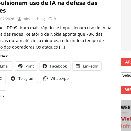
ulsionam uso de IA na defesa das
des
/07/2026
mindsecblog
8
es DDoS ficam mais rápidos e impulsionam uso de IA na
a das redes Relatório da Nokia aponta que 78% das
ivas duram até cinco minutos, reduzindo o tempo de
ão das operadoras Os ataques
[…]
this:
AR
Email
Print
Facebook
LinkedIn
X
Telegram
WhatsApp
WE
his: