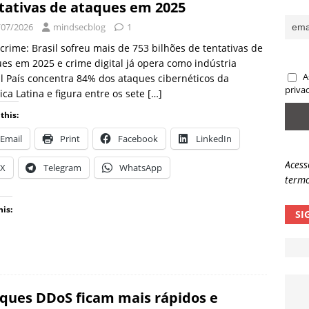
tativas de ataques em 2025
sas promessas de emprego na Meta, Disney, Coca-Cola e Spotify
/07/2026
mindsecblog
1
crime: Brasil sofreu mais de 753 bilhões de tentativas de
es em 2025 e crime digital já opera como indústria
 guardrails, a autonomia da IA se torna um risco
NOTÍCIAS
A
l País concentra 84% dos ataques cibernéticos da
eleva taxa de sucesso de phishing para 54%
NOTÍCIAS
priva
ca Latina e figura entre os sete
[…]
this:
Email
Print
Facebook
LinkedIn
Acess
X
Telegram
WhatsApp
termo
his:
SI
ques DDoS ficam mais rápidos e