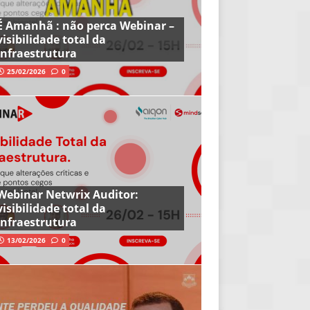
É Amanhã : não perca Webinar –
visibilidade total da
infraestrutura
25/02/2026
0
Webinar Netwrix Auditor:
visibilidade total da
infraestrutura
13/02/2026
0