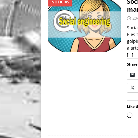
Soc
NOTÍCIAS
man
20
Soci
Eles 
golpi
a art
[…]
Share 
Like t