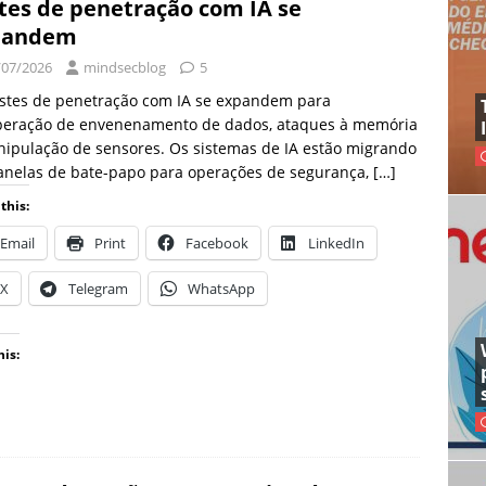
tes de penetração com IA se
pandem
/07/2026
mindsecblog
5
estes de penetração com IA se expandem para
peração de envenenamento de dados, ataques à memória
ipulação de sensores. Os sistemas de IA estão migrando
anelas de bate-papo para operações de segurança,
[…]
this:
Email
Print
Facebook
LinkedIn
X
Telegram
WhatsApp
his: