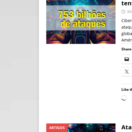
ten
[ 06/08/2026 ]
Fal
30
NOTÍCIAS
Ciber
ataqu
[ 06/08/2026 ]
Sem
globa
[ 06/08/2026 ]
IA 
Améri
Share 
Like t
Ata
ARTIGOS