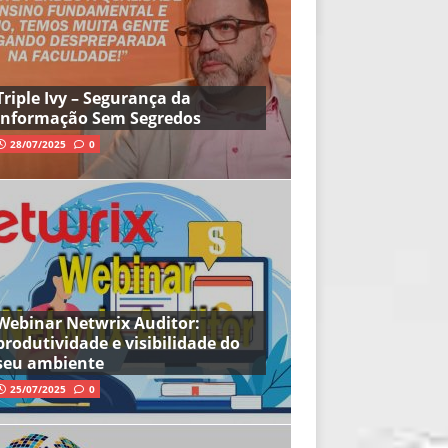
Triple Ivy – Segurança da
Informação Sem Segredos
28/07/2025
0
Webinar Netwrix Auditor:
produtividade e visibilidade do
seu ambiente
25/07/2025
0