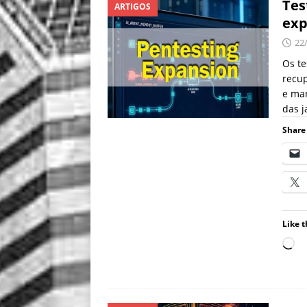
Tes
ARTIGOS
ex
22
Os t
recu
e man
das j
Share 
Like t