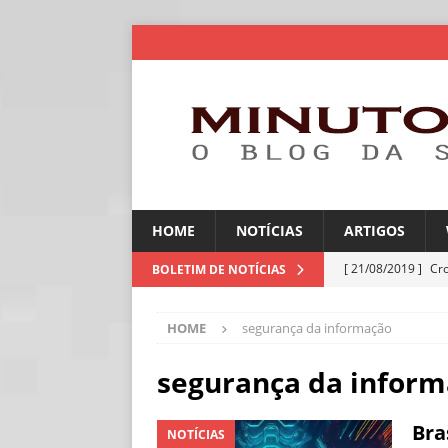
HOME
NOTÍCIAS
ARTIGOS
[ 21/08/2019 ]
Cr
BOLETIM DE NOTÍCIAS
ARTIGOS
HOME
segurança da informação
[ 06/08/2026 ]
Amé
industriais
NOT
segurança da infor
[ 06/08/2026 ]
IA 
Bra
NOTÍCIAS
NOTÍCIAS