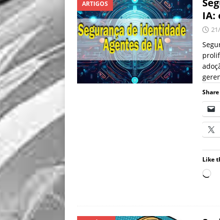
Seg
ARTIGOS
IA:
21
Segur
proli
adoçã
geren
Share 
Like t