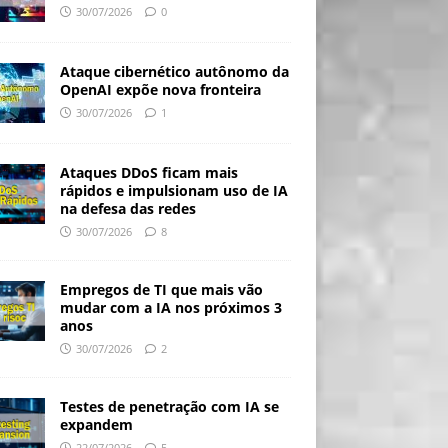
30/07/2026
0
Ataque cibernético autônomo da
OpenAI expõe nova fronteira
30/07/2026
1
Ataques DDoS ficam mais
rápidos e impulsionam uso de IA
na defesa das redes
30/07/2026
8
Empregos de TI que mais vão
mudar com a IA nos próximos 3
anos
30/07/2026
2
Testes de penetração com IA se
expandem
22/07/2026
5