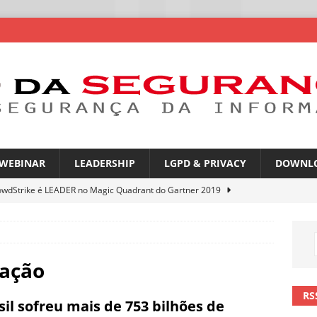
WEBINAR
LEADERSHIP
LGPD & PRIVACY
DOWNL
owdStrike é LEADER no Magic Quadrant do Gartner 2019
rica Latina é a segunda região mais exposta a ciberameaças
ÍCIAS
mação
amplia desafio de segurança e governança nas redes corporativas
RS
sil sofreu mais de 753 bilhões de