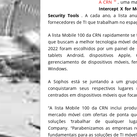
®
A CRN
, uma ma
Intercept X for M
Security Tools
. A cada ano, a lista anu
fornecedores de TI que trabalham no espa
A lista Mobile 100 da CRN rapidamente se 
que buscam a melhor tecnologia móvel d
2022 foram escolhidos por um painel de 
tablets Android, dispositivos Apple,
gerenciamento de dispositivos móveis, f
Windows.
A Sophos está se juntando a um grupo
conquistaram seus respectivos lugares
centrados em dispositivos móveis que focam
“A lista Mobile 100 da CRN inclui produ
mercado móvel com ofertas de ponta que
soluções ‘trabalhar de qualquer lu
Company. “Parabenizamos as empresas rec
fundamentais para as soluções de TI móvel