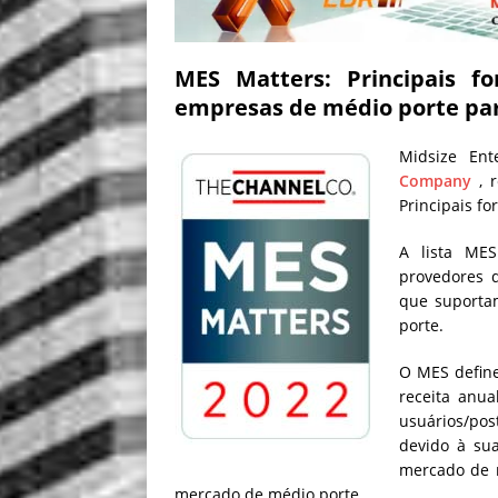
MES Matters: Principais f
empresas de médio porte pa
Midsize En
Company
, r
Principais f
A lista MES
provedores d
que suporta
porte.
O MES defin
receita anu
usuários/pos
devido à su
mercado de m
mercado de médio porte.