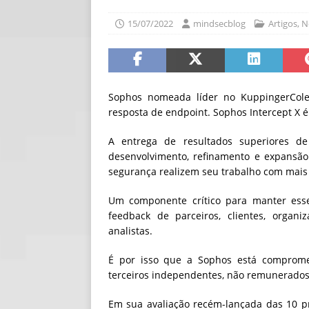
[ 06/08/2026 ]
Fal
15/07/2022
mindsecblog
Artigos
,
N
NOTÍCIAS
[ 06/08/2026 ]
Sem
[ 06/08/2026 ]
IA 
Sophos nomeada líder no KuppingerCole
resposta de endpoint. Sophos Intercept X é
A entrega de resultados superiores de
desenvolvimento, refinamento e expansão
segurança realizem seu trabalho com mais e
Um componente crítico para manter ess
feedback de parceiros, clientes, orga
analistas.
É por isso que a Sophos está compromet
terceiros independentes, não remunerados
Em sua avaliação recém-lançada das 10 p