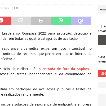
sas promessas de emprego na Meta, Disney, Coca-Cola e Spotify
otícias
0
 guardrails, a autonomia da IA se torna um risco
NOTÍCIAS
A
eleva taxa de sucesso de phishing para 54%
NOTÍCIAS
priva
 Leadership Compass 2022 para proteção, detecção e
 líder em todas as quatro categorias de avaliação.
 segurança cibernética exige um foco incansável no
 contínua de recursos que permitem que os líderes de
Acess
ficiência.
termo
e ciclo de melhoria é
a entrada de fora da Sophos
:
SI
nizações de testes independentes e da comunidade de
ida em participar de avaliações públicas e testes de
 e realizados regularmente.
rincipais soluções de segurança de endpoint, a empresa