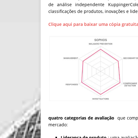
de análise independente KuppingerCo
classificações de produtos, inovações e li
Clique aqui para baixar uma cópia gratuita
quatro categorias de avaliação
que compa
mercado:
Liderança de produto
: uma avaliaçã