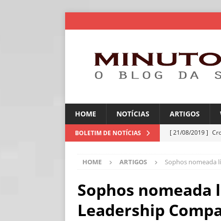
HOME
NOTÍCIAS
ARTIGOS
[ 21/08/2019 ]
Cr
BOLETIM DE NOTÍCIAS
ARTIGOS
HOME
ARTIGOS
Sophos nomeada lí
[ 06/08/2026 ]
Amé
industriais
NOT
Sophos nomeada l
[ 06/08/2026 ]
IA 
Leadership Compa
NOTÍCIAS