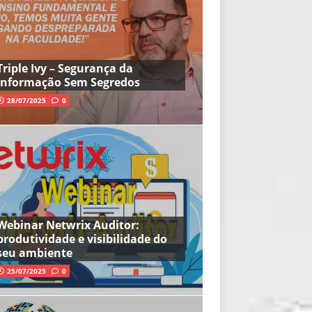
Triple Ivy – Segurança da
Informação Sem Segredos
28/07/2025
0
Webinar Netwrix Auditor:
produtividade e visibilidade do
seu ambiente
25/07/2025
0