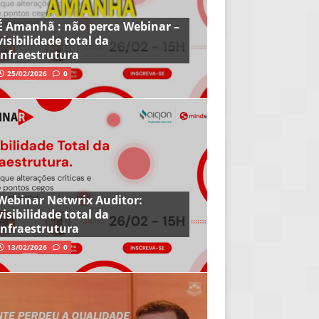
É Amanhã : não perca Webinar –
visibilidade total da
infraestrutura
25/02/2026
0
Webinar Netwrix Auditor:
visibilidade total da
infraestrutura
13/02/2026
0