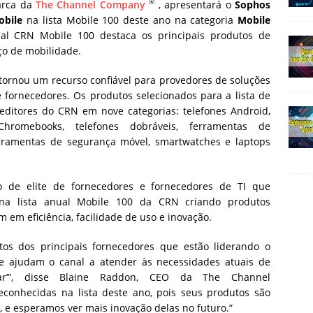
®
rca da
The Channel Company
, apresentará o
Sophos
obile
na lista Mobile 100 deste ano na categoria
Mobile
al CRN Mobile 100 destaca os principais produtos de
ço de mobilidade.
tornou um recurso confiável para provedores de soluções
e fornecedores.
Os produtos selecionados para a lista de
editores do CRN em nove categorias: telefones Android,
 Chromebooks, telefones dobráveis, ferramentas de
erramentas de segurança móvel, smartwatches e laptops
 de elite de fornecedores e fornecedores de TI que
 na lista anual Mobile 100 da CRN criando produtos
 em eficiência, facilidade de uso e inovação.
tos dos principais fornecedores que estão liderando o
 ajudam o canal a atender às necessidades atuais de
gar’”, disse Blaine Raddon, CEO da The Channel
onhecidas na lista deste ano, pois seus produtos são
, e esperamos ver mais inovação delas no futuro.”