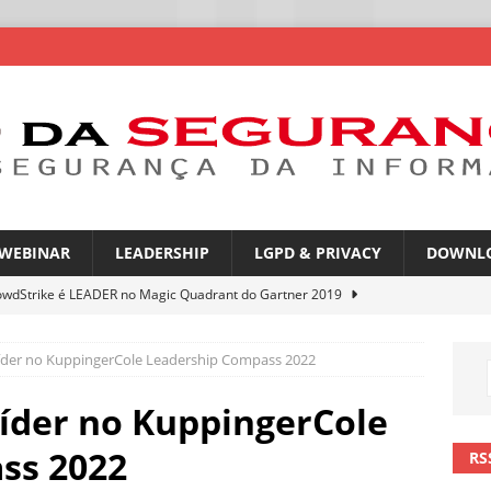
WEBINAR
LEADERSHIP
LGPD & PRIVACY
DOWNL
owdStrike é LEADER no Magic Quadrant do Gartner 2019
der no KuppingerCole Leadership Compass 2022
rica Latina é a segunda região mais exposta a ciberameaças
ÍCIAS
íder no KuppingerCole
amplia desafio de segurança e governança nas redes corporativas
ss 2022
RS