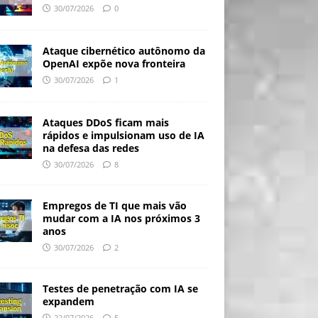
30/07/2026
0
Ataque cibernético autônomo da
OpenAI expõe nova fronteira
30/07/2026
1
Ataques DDoS ficam mais
rápidos e impulsionam uso de IA
na defesa das redes
30/07/2026
8
Empregos de TI que mais vão
mudar com a IA nos próximos 3
anos
30/07/2026
2
Testes de penetração com IA se
expandem
22/07/2026
5