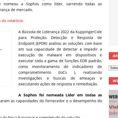
le nomeou a Sophos como líder, varrendo todas as
derança de mercado.
 do relatório
A Bússola de Liderança 2022 da KuppingerCole
para Proteção, Detecção e Resposta de
Endpoint (EPDR) avaliou as soluções com base
em sua capacidade de detectar e impedir a
execução de malware em dispositivos e
AR
executar toda a gama de funções EDR padrão,
como monitoramento de indicadores de
comprometimento (IoCs ), realizando
investigações e buscas de ameaças e
WE
executando ações de resposta e remediação.
A Sophos foi nomeada Líder em todas as
ram as capacidades do fornecedor e o desempenho do
o da força funcional e completude da solução