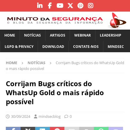
HOME
NOTÍCIAS
ARTIGOS
WEBINAR
LEADERSHIP
LGPD & PRIVACY
DOWNLOAD
CONTATE-NOS
MINDSEC
HOME
NOTÍCIAS
Corrijam Bugs críticos do WhatsUp Gold
o mais rápido possível
Corrijam Bugs críticos do
WhatsUp Gold o mais rápido
possível
30/09/2024
mindsecblog
0