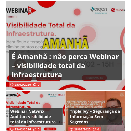
É Amanhã : não perca Webinar
– visibilidade total da
infraestrutura
25/02/2026
0
Webinar Netwrix
Triple Ivy – Segurança da
Auditor: visibilidade
Informação Sem
total da infraestrutura
Segredos
13/02/2026
0
28/07/2025
0