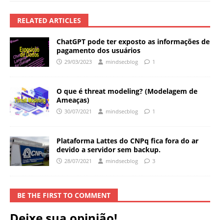
RELATED ARTICLES
ChatGPT pode ter exposto as informações de
pagamento dos usuários
29/03/2023
mindsecblog
1
O que é threat modeling? (Modelagem de
Ameaças)
30/07/2021
mindsecblog
1
Plataforma Lattes do CNPq fica fora do ar
devido a servidor sem backup.
28/07/2021
mindsecblog
3
BE THE FIRST TO COMMENT
Deixe sua opinião!