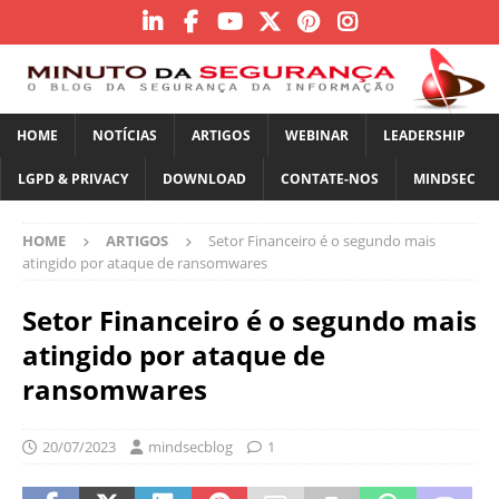
HOME
NOTÍCIAS
ARTIGOS
WEBINAR
LEADERSHIP
LGPD & PRIVACY
DOWNLOAD
CONTATE-NOS
MINDSEC
HOME
ARTIGOS
Setor Financeiro é o segundo mais
atingido por ataque de ransomwares
Setor Financeiro é o segundo mais
atingido por ataque de
ransomwares
20/07/2023
mindsecblog
1