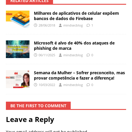
RELATED ARTICLES
Milhares de aplicativos de celular expõem
bancos de dados do Firebase
28/06/2018
mindsecblog
1
Microsoft é alvo de 40% dos ataques de
phishing de marca
06/11/2025
mindsecblog
0
Semana da Mulher – Sofrer preconceito, mas
provar competência e fazer a diferença!
10/03/2022
mindsecblog
0
BE THE FIRST TO COMMENT
Leave a Reply
Your email address will not be published.