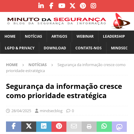
HOME
NOTÍCIAS
ARTIGOS
WEBINAR
LEADERSHIP
LGPD & PRIVACY
DOWNLOAD
CONTATE-NOS
MINDSEC
HOME
NOTÍCIAS
Segurança da informação cresce como
prioridade estratégica
Segurança da informação cresce
como prioridade estratégica
28/04/2025
mindsecblog
0