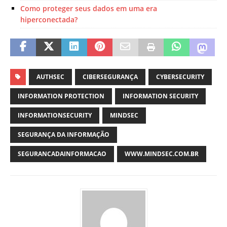
Como proteger seus dados em uma era
hiperconectada?
AUTHSEC
CIBERSEGURANÇA
CYBERSECURITY
INFORMATION PROTECTION
INFORMATION SECURITY
INFORMATIONSECURITY
MINDSEC
SEGURANÇA DA INFORMAÇÃO
SEGURANCADAINFORMACAO
WWW.MINDSEC.COM.BR