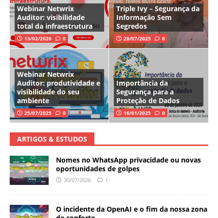
Webinar Netwrix
Triple Ivy – Segurança da
Auditor: visibilidade
Informação Sem
total da infraestrutura
Segredos
13/02/2026
0
28/07/2025
0
Webinar Netwrix
Auditor: produtividade e
Importância da
visibilidade do seu
Segurança para a
ambiente
Proteção de Dados
25/07/2025
0
16/01/2025
0
ARTIGOS & ESTUDOS
Nomes no WhatsApp privacidade ou novas
oportunidades de golpes
30/07/2026
1
O incidente da OpenAI e o fim da nossa zona
de conforto