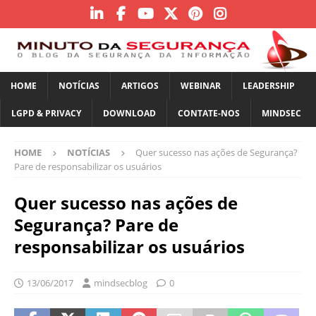
HOME
NOTÍCIAS
ARTIGOS
WEBINAR
LEADERSHIP
LGPD & PRIVACY
DOWNLOAD
CONTATE-NOS
MINDSEC
HOME
NOTÍCIAS
Quer sucesso nas ações de Segurança?
Pare de responsabilizar os usuários
Quer sucesso nas ações de
Segurança? Pare de
responsabilizar os usuários
13/06/2017
mindsecblog
0