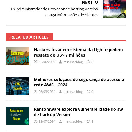
NEXT
Ex-Administrador de Provedor de hosting Verelox
apaga informações de clientes
RELATED ARTICLES
Hackers invadem sistema da Light e pedem
resgate de US$ 7 milhões
22/06/2020
mindsecblog
2
Melhores soluções de segurança de acesso à
rede AWS – 2024
06/03/2024
mindsecblog
0
Ransomware explora vulnerabilidade do sw
de backup Veeam
11/07/2024
mindsecblog
1