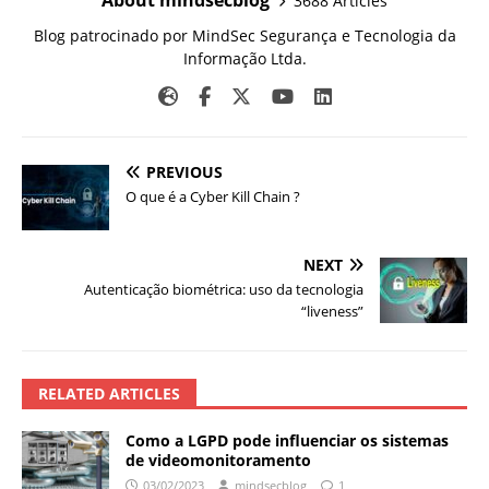
About mindsecblog
3688 Articles
Blog patrocinado por MindSec Segurança e Tecnologia da
Informação Ltda.
PREVIOUS
O que é a Cyber Kill Chain ?
NEXT
Autenticação biométrica: uso da tecnologia
“liveness”
RELATED ARTICLES
Como a LGPD pode influenciar os sistemas
de videomonitoramento
03/02/2023
mindsecblog
1