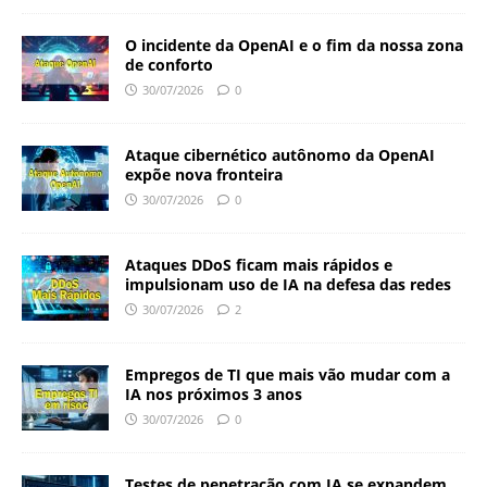
O incidente da OpenAI e o fim da nossa zona
de conforto
30/07/2026
0
Ataque cibernético autônomo da OpenAI
expõe nova fronteira
30/07/2026
0
Ataques DDoS ficam mais rápidos e
impulsionam uso de IA na defesa das redes
30/07/2026
2
Empregos de TI que mais vão mudar com a
IA nos próximos 3 anos
30/07/2026
0
Testes de penetração com IA se expandem