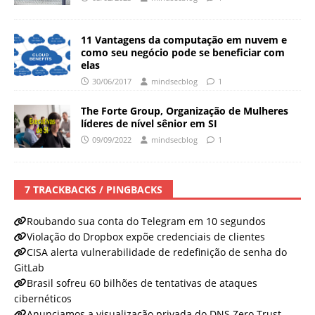
11 Vantagens da computação em nuvem e
como seu negócio pode se beneficiar com
elas
30/06/2017
mindsecblog
1
The Forte Group, Organização de Mulheres
líderes de nível sênior em SI
09/09/2022
mindsecblog
1
7 TRACKBACKS / PINGBACKS
Roubando sua conta do Telegram em 10 segundos
Violação do Dropbox expõe credenciais de clientes
CISA alerta vulnerabilidade de redefinição de senha do
GitLab
Brasil sofreu 60 bilhões de tentativas de ataques
cibernéticos
Anunciamos a visualização privada do DNS Zero Trust