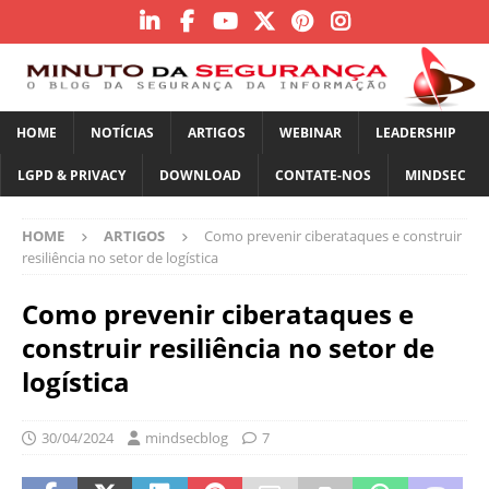
HOME
NOTÍCIAS
ARTIGOS
WEBINAR
LEADERSHIP
LGPD & PRIVACY
DOWNLOAD
CONTATE-NOS
MINDSEC
HOME
ARTIGOS
Como prevenir ciberataques e construir
resiliência no setor de logística
Como prevenir ciberataques e
construir resiliência no setor de
logística
30/04/2024
mindsecblog
7