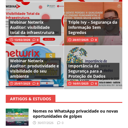
Webinar Netwrix
Triple Ivy – Segurança da
Auditor: visibilidade
Informação Sem
total da infraestrutura
Segredos
13/02/2026
0
28/07/2025
0
Webinar Netwrix
Auditor: produtividade e
Importância da
visibilidade do seu
Segurança para a
ambiente
Proteção de Dados
25/07/2025
0
16/01/2025
0
ARTIGOS & ESTUDOS
Nomes no WhatsApp privacidade ou novas
oportunidades de golpes
30/07/2026
0