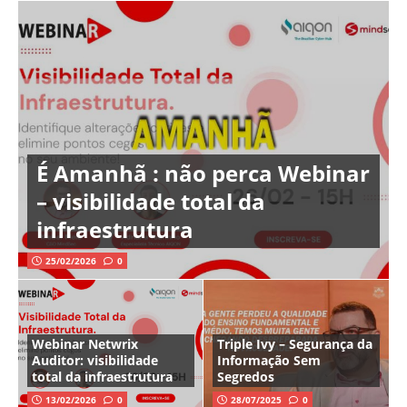
É Amanhã : não perca Webinar
– visibilidade total da
infraestrutura
25/02/2026
0
Webinar Netwrix
Triple Ivy – Segurança da
Auditor: visibilidade
Informação Sem
total da infraestrutura
Segredos
13/02/2026
0
28/07/2025
0