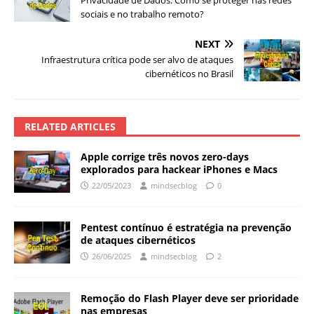
Privacidade de Dados: Como se proteger nas redes
sociais e no trabalho remoto?
NEXT
Infraestrutura crítica pode ser alvo de ataques
cibernéticos no Brasil
RELATED ARTICLES
Apple corrige três novos zero-days
explorados para hackear iPhones e Macs
22/05/2023
mindsecblog
0
Pentest contínuo é estratégia na prevenção
de ataques cibernéticos
26/06/2025
mindsecblog
2
Remoção do Flash Player deve ser prioridade
nas empresas