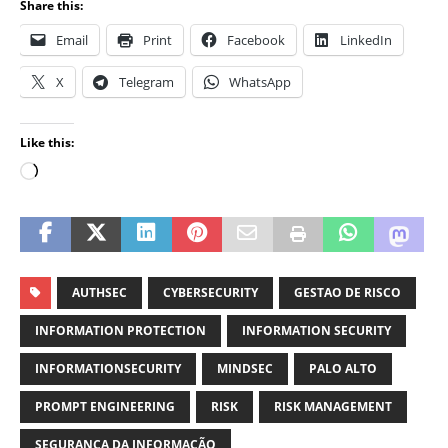
Share this:
Email
Print
Facebook
LinkedIn
X
Telegram
WhatsApp
Like this:
AUTHSEC
CYBERSECURITY
GESTAO DE RISCO
INFORMATION PROTECTION
INFORMATION SECURITY
INFORMATIONSECURITY
MINDSEC
PALO ALTO
PROMPT ENGINEERING
RISK
RISK MANAGEMENT
SEGURANÇA DA INFORMAÇÃO