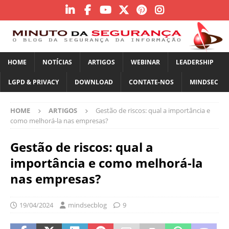
HOME
NOTÍCIAS
ARTIGOS
WEBINAR
LEADERSHIP
LGPD & PRIVACY
DOWNLOAD
CONTATE-NOS
MINDSEC
HOME
ARTIGOS
Gestão de riscos: qual a importância e
como melhorá-la nas empresas?
Gestão de riscos: qual a
importância e como melhorá-la
nas empresas?
19/04/2024
mindsecblog
9