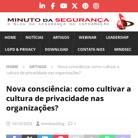
HOME
NOTÍCIAS
ARTIGOS
WEBINAR
LEADERSHIP
LGPD & PRIVACY
DOWNLOAD
CONTATE-NOS
MINDSEC
HOME
ARTIGOS
Nova consciência: como cultivar a
cultura de privacidade nas organizações?
Nova consciência: como cultivar a
cultura de privacidade nas
organizações?
16/10/2023
mindsecblog
1