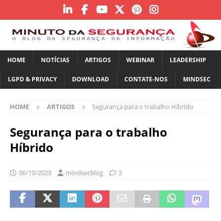
HOME
NOTÍCIAS
ARTIGOS
WEBINAR
LEADERSHIP
LGPD & PRIVACY
DOWNLOAD
CONTATE-NOS
MINDSEC
HOME
ARTIGOS
Segurança para o trabalho Híbrido
Segurança para o trabalho
Híbrido
06/10/2023
mindsecblog
3