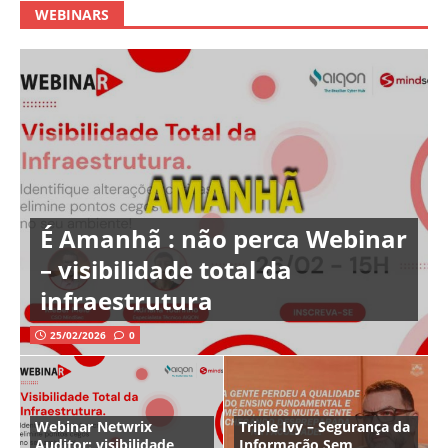
WEBINARS
É Amanhã : não perca Webinar
– visibilidade total da
infraestrutura
25/02/2026
0
Webinar Netwrix
Triple Ivy – Segurança da
Auditor: visibilidade
Informação Sem