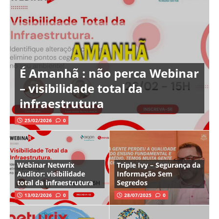
É Amanhã : não perca Webinar
– visibilidade total da
infraestrutura
25/02/2026
0
Webinar Netwrix
Triple Ivy – Segurança da
Auditor: visibilidade
Informação Sem
total da infraestrutura
Segredos
13/02/2026
0
28/07/2025
0