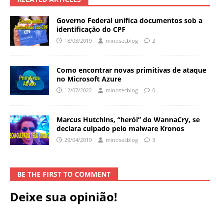
Governo Federal unifica documentos sob a
identificação do CPF
18/03/2019
mindsecblog
2
Como encontrar novas primitivas de ataque
no Microsoft Azure
12/07/2022
mindsecblog
0
Marcus Hutchins, “herói” do WannaCry, se
declara culpado pelo malware Kronos
29/04/2019
mindsecblog
3
BE THE FIRST TO COMMENT
Deixe sua opinião!