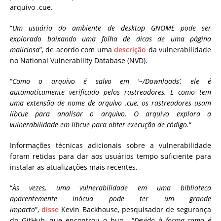
arquivo .cue.
“
Um usuário do ambiente de desktop GNOME pode ser
explorado baixando uma folha de dicas de uma página
maliciosa
”, de acordo com uma
descrição
da vulnerabilidade
no National Vulnerability Database (NVD).
“
Como o arquivo é salvo em ‘~/Downloads’, ele é
automaticamente verificado pelos rastreadores. E como tem
uma extensão de nome de arquivo .cue, os rastreadores usam
libcue para analisar o arquivo. O arquivo explora a
vulnerabilidade em libcue para obter execução de código.
“
Informações técnicas adicionais sobre a vulnerabilidade
foram retidas para dar aos usuários tempo suficiente para
instalar as atualizações mais recentes.
“
Às vezes, uma vulnerabilidade em uma biblioteca
aparentemente inócua pode ter um grande
impacto
”,
disse
Kevin Backhouse, pesquisador de segurança
do GitHub, que encontrou o bug . “
Devido à forma como é