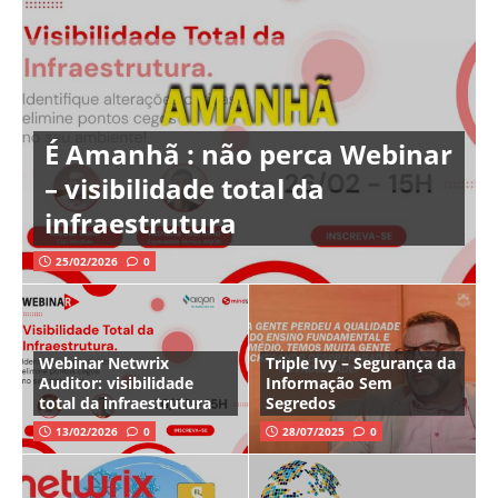
É Amanhã : não perca Webinar
– visibilidade total da
infraestrutura
25/02/2026
0
Webinar Netwrix
Triple Ivy – Segurança da
Auditor: visibilidade
Informação Sem
total da infraestrutura
Segredos
13/02/2026
0
28/07/2025
0