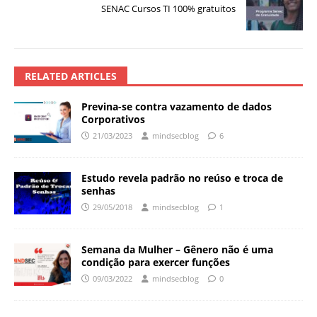
SENAC Cursos TI 100% gratuitos
RELATED ARTICLES
Previna-se contra vazamento de dados
Corporativos
21/03/2023
mindsecblog
6
Estudo revela padrão no reúso e troca de
senhas
29/05/2018
mindsecblog
1
Semana da Mulher – Gênero não é uma
condição para exercer funções
09/03/2022
mindsecblog
0