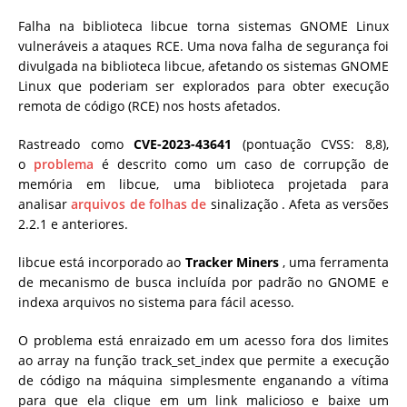
Falha na biblioteca libcue torna sistemas GNOME Linux
vulneráveis ​​a ataques RCE.
Uma nova falha de segurança foi
divulgada na biblioteca libcue, afetando os sistemas GNOME
Linux que poderiam ser explorados para obter execução
remota de código (RCE) nos hosts afetados.
Rastreado como
CVE-2023-43641
(pontuação CVSS: 8,8),
o
problema
é descrito como um caso de corrupção de
memória em libcue, uma biblioteca projetada para
analisar
arquivos de folhas de
sinalização . Afeta as versões
2.2.1 e anteriores.
libcue está incorporado ao
Tracker Miners
, uma ferramenta
de mecanismo de busca incluída por padrão no GNOME e
indexa arquivos no sistema para fácil acesso.
O problema está enraizado em um acesso fora dos limites
ao array na função track_set_index que permite a execução
de código na máquina simplesmente enganando a vítima
para que ela clique em um link malicioso e baixe um