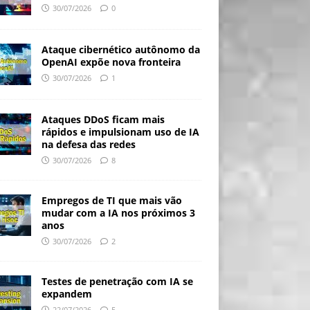
30/07/2026
0
Ataque cibernético autônomo da
OpenAI expõe nova fronteira
30/07/2026
1
Ataques DDoS ficam mais
rápidos e impulsionam uso de IA
na defesa das redes
30/07/2026
8
Empregos de TI que mais vão
mudar com a IA nos próximos 3
anos
30/07/2026
2
Testes de penetração com IA se
expandem
22/07/2026
5