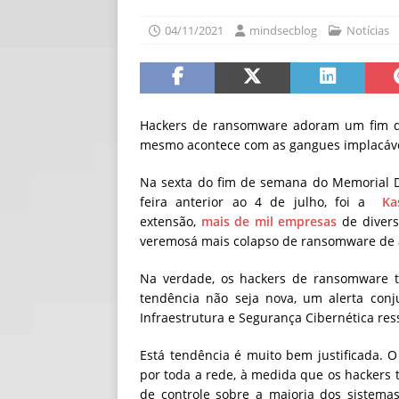
[ 06/08/2026 ]
Fal
04/11/2021
mindsecblog
Notícias
NOTÍCIAS
[ 06/08/2026 ]
Sem
[ 06/08/2026 ]
IA 
Hackers de ransomware adoram um fim 
mesmo acontece com as gangues implacáveis
Na sexta d
o fim de semana do Memorial 
feira anterior ao 4 de julho, foi a
Ka
extensão,
mais de mil empresas
de divers
veremosá mais colapso de ransomware de al
Na verdade, os hackers de ransomware 
tendência não seja nova, um alerta conj
Infraestrutura e Segurança Cibernética res
Está tendência é muito bem justificada.
por toda a rede, à medida que os hackers 
de controle sobre a maioria dos sistema