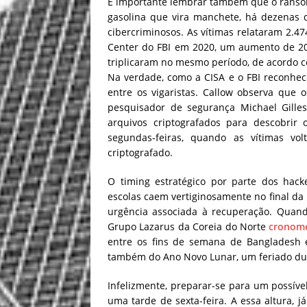
É importante lembrar também que o ranso
gasolina que vira manchete, há dezenas 
cibercriminosos. As vítimas relataram 2.4
Center do FBI em 2020, um aumento de 20
triplicaram no mesmo período, de acordo 
Na verdade, como a CISA e o FBI reconhe
entre os vigaristas. Callow observa que
pesquisador de segurança Michael Gille
arquivos criptografados para descobri
segundas-feiras, quando as vítimas vo
criptografado.
O timing estratégico por parte dos hac
escolas caem vertiginosamente no final da
urgência associada à recuperação. Qua
Grupo Lazarus da Coreia do Norte
cronome
entre os fins de semana de Bangladesh e
também do Ano Novo Lunar, um feriado dur
Infelizmente, preparar-se para um possíve
uma tarde de sexta-feira. A essa altura, 