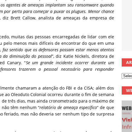
 os agentes de ameaças implantam seu ransomware quando
em por perto para começar a puxar os plugues. Menor chance
”, diz Brett Callow, analista de ameaças da empresa de
cedo, muitas das pessoas encarregadas de lidar com ele
 ou pelo menos mais difíceis de encontrar do que em uma
e, faz sentido que os defensores possam estar menos atentos
a da diminuição do pessoal
”, diz Katie Nickels, diretora de
AR
ed Canary. “
Se um grande incidente ocorrer durante um
efensores trazerem o pessoal necessário para responder
elmente chamaram a atenção do FBI e da CISA; além dos
WE
que ao Oleoduto Colonial ocorreu durante o fim de semana
 de três dias, mas ainda cronometrado para o máximo de
ue não têm nenhum “
relatório de ameaça específico
” de que
o feriado, mas não deveria ser nenhum tipo de surpresa