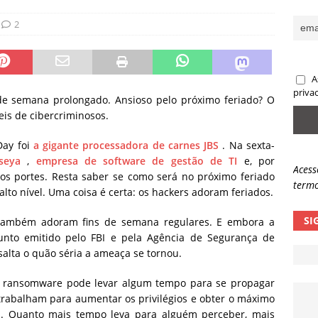
sas promessas de emprego na Meta, Disney, Coca-Cola e Spotify
2
 guardrails, a autonomia da IA se torna um risco
NOTÍCIAS
A
eleva taxa de sucesso de phishing para 54%
NOTÍCIAS
priva
de semana prolongado.
Ansioso pelo próximo feriado? O
 ​​de cibercriminosos.
Day foi
a gigante processadora de carnes JBS
. Na sexta-
seya
,
empresa de software de gestão de TI
e, por
Acess
os portes. Resta saber se como será no próximo feriado
termo
to nível. Uma coisa é certa: os hackers adoram feriados.
SI
também adoram fins de semana regulares.
E embora a
unto emitido pelo FBI e pela Agência de Segurança de
salta o quão séria a ameaça se tornou.
 O ransomware pode levar algum tempo para se propagar
trabalham para aumentar os privilégios e obter o máximo
s. Quanto mais tempo leva para alguém perceber, mais