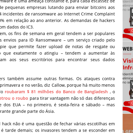
mware é uma ameaça constante e, para cada escassez de
de pequenas empresas lutando para enviar bitcoins aos
74 incidentes de ransomware ao Internet Crime Complaint
% em relação ao ano anterior. As demandas de hackers
com dados do IC3.
cem, os fins de semana em geral tendem a ser populares
 os envios para ID Ransomware – um serviço criado pelo
spie que permite fazer upload de notas de resgate ou
r o que exatamente o atingiu – tendem a aumentar às
ltam aos seus escritórios para encontrar seus dados
kers também assume outras formas. Os ataques contra
 primavera e no verão, diz Callow, porque há muito menos
ndo
roubaram $ 81 milhões do Banco de Bangladesh
, o
trou o roubo
para tirar vantagem não só das diferenças
 dos EUA – no primeiro, é sexta-feira e sábado – mas
ante grande parte do Ásia.
l hack não é uma questão de fechar várias escotilhas em
já é tarde demais; os invasores tendem a se esconder em