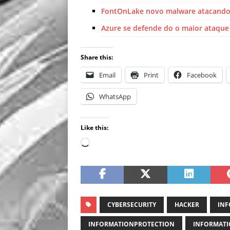
FontOnLake novo malware atacando
Azure se defende do o maior ataqu
Share this:
Email
Print
Facebook
WhatsApp
Like this:
CYBERSECURITY
HACKER
INF
INFORMATIONPROTECTION
INFORMATI