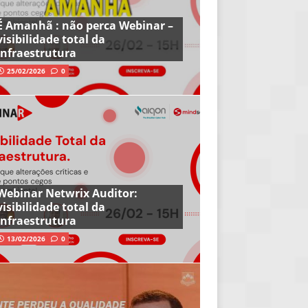
É Amanhã : não perca Webinar –
visibilidade total da
infraestrutura
25/02/2026
0
Webinar Netwrix Auditor:
visibilidade total da
infraestrutura
13/02/2026
0