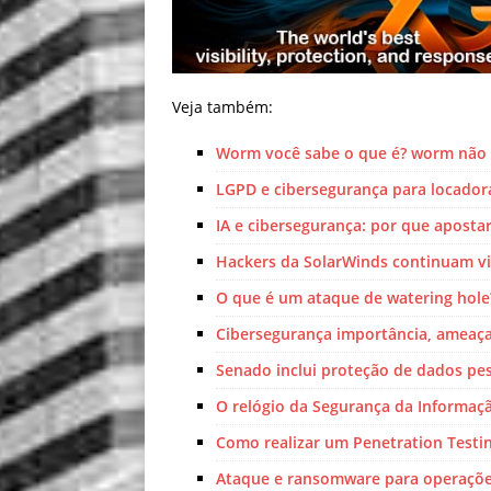
Veja também:
Worm você sabe o que é? worm nã
LGPD e cibersegurança para locador
IA e cibersegurança: por que aposta
Hackers da SolarWinds continuam vi
O que é um ataque de watering hole
Cibersegurança importância, ameaça
Senado inclui proteção de dados pe
O relógio da Segurança da Informaç
Como realizar um Penetration Testi
Ataque e ransomware para operações