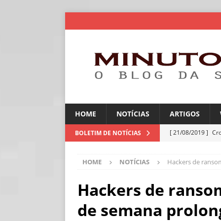
HOME
NOTÍCIAS
ARTIGOS
[ 21/08/2019 ]
Cr
BOLETIM DE NOTÍCIAS
ARTIGOS
HOME
NOTÍCIAS
Hackers de ranso
[ 06/08/2026 ]
Amé
industriais
NOT
Hackers de rans
[ 06/08/2026 ]
IA 
de semana prolon
NOTÍCIAS