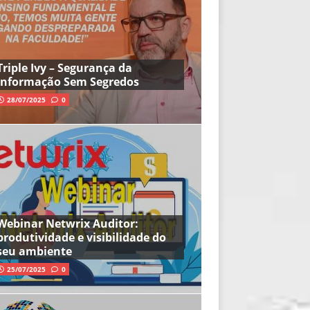
Triple Ivy – Segurança da
Informação Sem Segredos
28/07/2025
0
Webinar Netwrix Auditor:
produtividade e visibilidade do
seu ambiente
25/07/2025
0