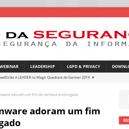
WEBINAR
LEADERSHIP
LGPD & PRIVACY
DOWNL
owdStrike é LEADER no Magic Quadrant do Gartner 2019
mware adoram um fim de semana prolongado
rica Latina é a segunda região mais exposta a ciberameaças
ÍCIAS
omware adoram um fim
amplia desafio de segurança e governança nas redes corporativas
gado
RS