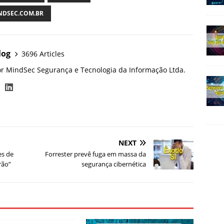
DSEC.COM.BR
log
3696 Articles
or MindSec Segurança e Tecnologia da Informação Ltda.
NEXT
es de
Forrester prevê fuga em massa da
rão”
segurança cibernética