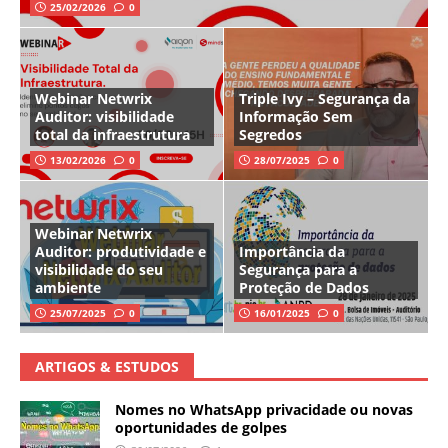
25/02/2026
0
Webinar Netwrix
Triple Ivy – Segurança da
Auditor: visibilidade
Informação Sem
total da infraestrutura
Segredos
13/02/2026
0
28/07/2025
0
Webinar Netwrix
Auditor: produtividade e
Importância da
visibilidade do seu
Segurança para a
ambiente
Proteção de Dados
25/07/2025
0
16/01/2025
0
ARTIGOS & ESTUDOS
Nomes no WhatsApp privacidade ou novas
oportunidades de golpes