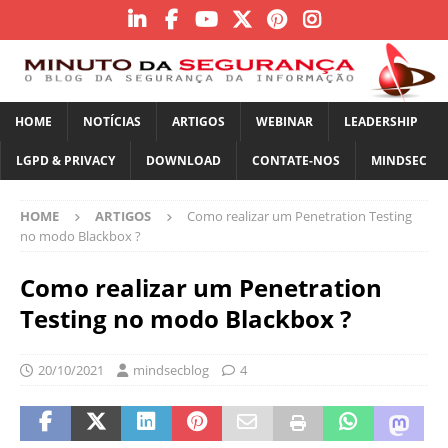
HOME
NOTÍCIAS
ARTIGOS
WEBINAR
LEADERSHIP
LGPD & PRIVACY
DOWNLOAD
CONTATE-NOS
MINDSEC
HOME
ARTIGOS
Como realizar um Penetration Testing
no modo Blackbox ?
Como realizar um Penetration
Testing no modo Blackbox ?
20/10/2021
mindsecblog
4