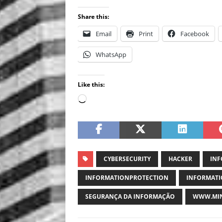
Share this:
Email
Print
Facebook
WhatsApp
Like this:
CYBERSECURITY
HACKER
INF
INFORMATIONPROTECTION
INFORMATI
SEGURANÇA DA INFORMAÇÃO
WWW.MIN