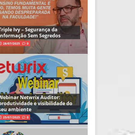
Triple Ivy – Segurança da
Informação Sem Segredos
28/07/2025
0
Webinar Netwrix Auditor:
produtividade e visibilidade do
seu ambiente
25/07/2025
0