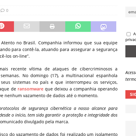
sas promessas de emprego na Meta, Disney, Coca-Cola e Spotify
0
 guardrails, a autonomia da IA se torna um risco
NOTÍCIAS
A
eleva taxa de sucesso de phishing para 54%
NOTÍCIAS
priva
Atento no Brasil. Companhia informou que sua equipe
hando para contê-la, atuando para assegurar a segurança
ê-los on-line”.
ais recente vítima de ataques de cibercriminosos a
Acess
 semanas. No domingo (17), a multinacional espanhola
termo
seus sistemas no país e que interrompeu os serviços,
ataque de
ransomware
que deixou a companhia operando
SI
eve nenhum vazamento de dados até o momento.
rotocolos de segurança cibernética a nosso alcance para
desde o início, tem sido garantir a proteção e integridade dos
 comunicado divulgado pela marca.
isco do vazamento de dados foi realizado um isolamento