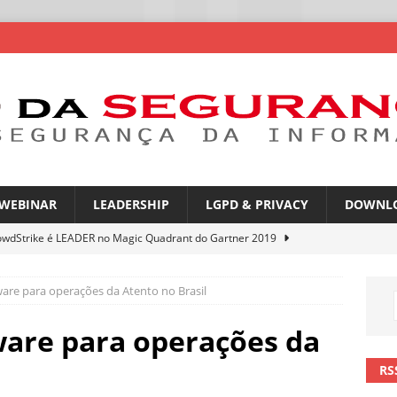
WEBINAR
LEADERSHIP
LGPD & PRIVACY
DOWNL
owdStrike é LEADER no Magic Quadrant do Gartner 2019
re para operações da Atento no Brasil
rica Latina é a segunda região mais exposta a ciberameaças
ÍCIAS
are para operações da
amplia desafio de segurança e governança nas redes corporativas
RS