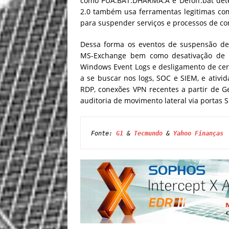
como PUA.BAT.DHARMA.A e Defoff.bat dete
2.0 também usa ferramentas legitimas com
para suspender serviços e processos de con
Dessa forma os eventos de suspensão de 
MS-Exchange bem como desativação de an
Windows Event Logs e desligamento de cer
a se buscar nos logs, SOC e SIEM, e ativ
RDP, conexões VPN recentes a partir de G
auditoria de movimento lateral via portas
Fonte: 
G1
 & 
Tecmundo
 & 
Yahoo Finanças