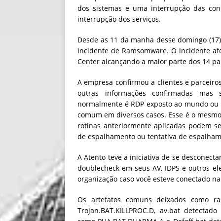
dos sistemas e uma interrupção das cone
interrupção dos serviços.
Desde as 11 da manha desse domingo (17) 
incidente de Ramsomware. O incidente afe
Center alcançando a maior parte dos 14 p
A empresa confirmou a clientes e parceiros
outras informações confirmadas mas
normalmente é RDP exposto ao mundo ou c
comum em diversos casos. Esse é o mesmo
rotinas anteriormente aplicadas podem s
de espalhamento ou tentativa de espalhame
A Atento teve a iniciativa de se desconecta
doublecheck em seus AV, IDPS e outros e
organização caso você esteve conectado n
Os artefatos comuns deixados como ras
Trojan.BAT.KILLPROC.D, av.bat detectado