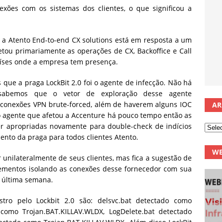
xões com os sistemas dos clientes, o que significou a
a Atento End-to-end CX solutions está em resposta a um
tou primariamente as operações de CX, Backoffice e Call
aíses onde a empresa tem presença.
 que a praga LockBit 2.0 foi o agente de infecção. Não há
 sabemos que o vetor de exploração desse agente
onexões VPN brute-forced, além de haverem alguns IOC
AR
 agente que afetou a Accenture há pouco tempo então as
er apropriadas novamente para double-check de indícios
nto da praga para todos clientes Atento.
WE
r unilateralmente de seus clientes, mas fica a sugestão de
lementos isolando as conexões desse fornecedor com sua
a última semana.
tro pelo Lockbit 2.0 são: delsvc.bat detectado como
 como Trojan.BAT.KILLAV.WLDX, LogDelete.bat detectado