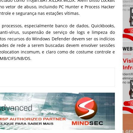
ctado como Trojan.BAT.KILLAV.WLDX. Além disso LockBit
o vetor de abuso, incluindo PC Hunter e Process Hacker
trole e segurança nas estações vítimas.
processos, especialmente banco de dados, Quickbooks,
ti-vírus, suspensão de serviço de logs e limpeza do
tos recursos do Windows Defender devem ser os indícios
idades de rede a serem buscadas devem envolver sessões
eolocation incomum, e claro como de costume controle e
 SMB/CIFS/NB/DS.