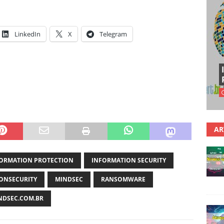
LinkedIn
X
Telegram
AR
ORMATION PROTECTION
INFORMATION SECURITY
ONSECURITY
MINDSEC
RANSOMWARE
DSEC.COM.BR