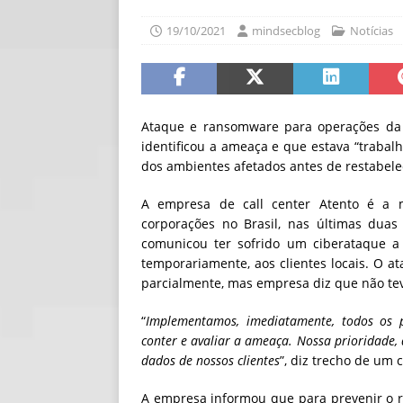
[ 06/08/2026 ]
Fal
19/10/2021
mindsecblog
Notícias
NOTÍCIAS
[ 06/08/2026 ]
Sem
[ 06/08/2026 ]
IA 
Ataque e ransomware para operações da 
identificou a ameaça e que estava “trabal
dos ambientes afetados antes de restabelec
A empresa de call center Atento é a m
corporações no Brasil, nas últimas duas
comunicou ter sofrido um ciberataque a 
temporariamente, aos clientes locais. O 
parcialmente, mas empresa diz que não t
“
Implementamos, imediatamente, todos os p
conter e avaliar a ameaça. Nossa prioridade, 
dados de nossos clientes
”, diz trecho de um
A empresa informou que para prevenir o r