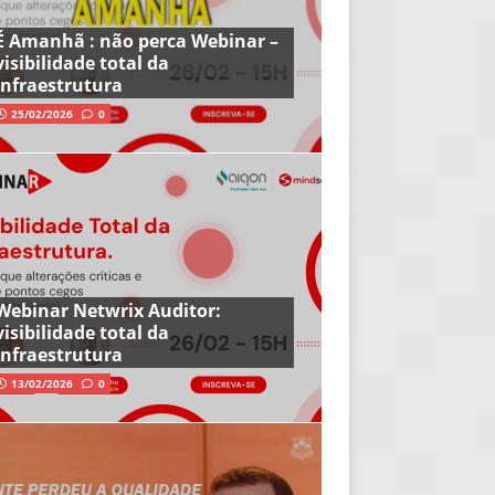
É Amanhã : não perca Webinar –
visibilidade total da
infraestrutura
25/02/2026
0
Webinar Netwrix Auditor:
visibilidade total da
infraestrutura
13/02/2026
0