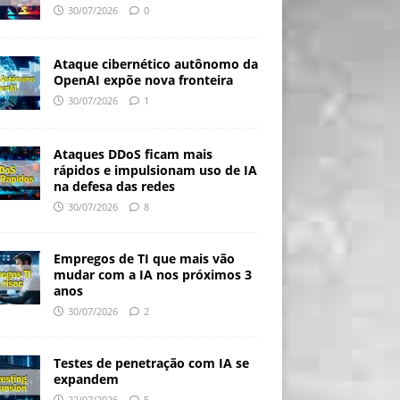
30/07/2026
0
Ataque cibernético autônomo da
OpenAI expõe nova fronteira
30/07/2026
1
Ataques DDoS ficam mais
rápidos e impulsionam uso de IA
na defesa das redes
30/07/2026
8
Empregos de TI que mais vão
mudar com a IA nos próximos 3
anos
30/07/2026
2
Testes de penetração com IA se
expandem
22/07/2026
5