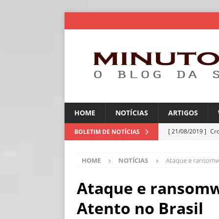
HOME
NOTÍCIAS
ARTIGOS
[ 21/08/2019 ]
Cr
BOLETIM DE NOTÍCIAS
ARTIGOS
HOME
NOTÍCIAS
Ataque e ransomwa
[ 06/08/2026 ]
Amé
industriais
NOT
Ataque e ransomw
[ 06/08/2026 ]
IA 
Atento no Brasil
NOTÍCIAS