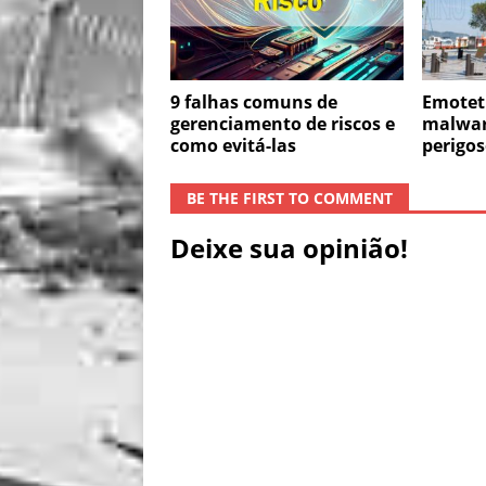
9 falhas comuns de
Emotet 
gerenciamento de riscos e
malware
como evitá-las
perigo
BE THE FIRST TO COMMENT
Deixe sua opinião!