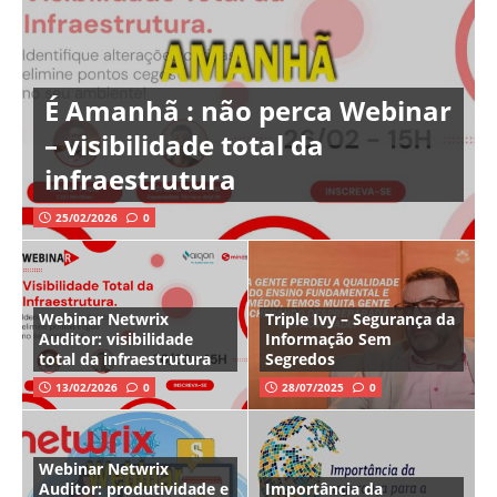
É Amanhã : não perca Webinar
– visibilidade total da
infraestrutura
25/02/2026
0
Webinar Netwrix
Triple Ivy – Segurança da
Auditor: visibilidade
Informação Sem
total da infraestrutura
Segredos
13/02/2026
0
28/07/2025
0
Webinar Netwrix
Auditor: produtividade e
Importância da