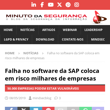
HOME
NOTÍCIAS
ARTIGOS
WEBINAR
LEADERSHIP
LGPD & PRIVACY
DOWNLOAD
CONTATE-NOS
MINDSEC
HOME
NOTÍCIAS
Falha no software da SAP coloca em
risco milhares de empresas
Falha no software da SAP coloca
em risco milhares de empresas
50.000 EMPRESAS PODEM ESTAR VULNERÁVEIS
08/05/2019
mindsecblog
3