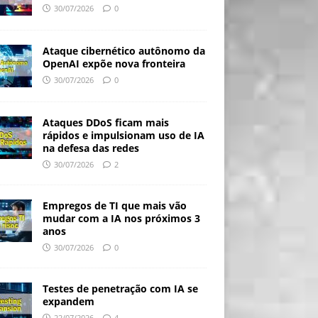
30/07/2026
0
Ataque cibernético autônomo da
OpenAI expõe nova fronteira
30/07/2026
0
Ataques DDoS ficam mais
rápidos e impulsionam uso de IA
na defesa das redes
30/07/2026
2
Empregos de TI que mais vão
mudar com a IA nos próximos 3
anos
30/07/2026
0
Testes de penetração com IA se
expandem
22/07/2026
4