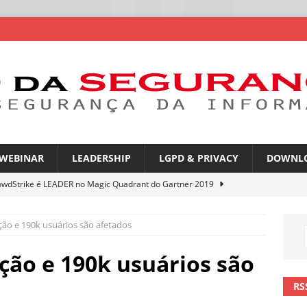
WEBINAR
LEADERSHIP
LGPD & PRIVACY
DOWNL
owdStrike é LEADER no Magic Quadrant do Gartner 2019
ção e 190k usuários são afetados
atGPT entra na mira de campanhas de phishing
NOTÍCIAS
mes no WhatsApp privacidade ou novas oportunidades de golpes
ção e 190k usuários são
RS
pfakes já enganam 90% dos brasileiros no trabalho
NOTÍCIAS