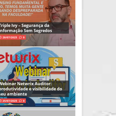
Triple Ivy – Segurança da
Informação Sem Segredos
28/07/2025
0
Webinar Netwrix Auditor:
produtividade e visibilidade do
seu ambiente
25/07/2025
0