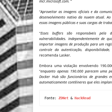
mcr.microsoft.com.
”
“
Aproveitar as imagens oficiais e da comun
desenvolvimento nativo da nuvem atual. Ao
essas imagens públicas e suas cargas de trab
“
Esses buffers são responsáveis ​​pela d
vulnerabilidades. Independentemente de qu
importar imagens de produção para um regis
controle da autenticação, disponibilida
recomenda Lasker.
Embora uma violação envolvendo 190.00
“
enquanto apenas 190.000 parecem uma peq
Docker Hub são funcionários de grandes e
automaticamente contêineres que eles impla
Fonte: 
ZDNet
 & 
HackRead