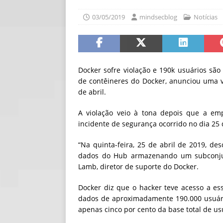
[ 30/07/2026 ]
O i
03/05/2019
mindsecblog
Notícias
[ 30/07/2026 ]
Go
Docker sofre violação e 190k usuários são 
de contêineres do Docker, anunciou uma vi
de abril.
A violação veio à tona depois que a em
incidente de segurança ocorrido no dia 25 d
“Na quinta-feira, 25 de abril de 2019, d
dados do Hub armazenando um subconjunt
Lamb, diretor de suporte do Docker.
Docker diz que o hacker teve acesso a 
dados de aproximadamente 190.000 usuári
apenas cinco por cento da base total de u