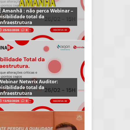
É Amanhã : não perca Webinar –
visibilidade total da
infraestrutura
25/02/2026
0
Webinar Netwrix Auditor:
visibilidade total da
infraestrutura
13/02/2026
0