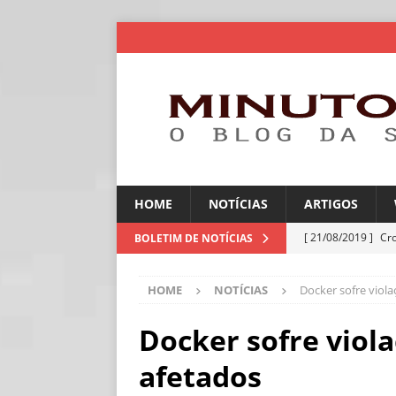
HOME
NOTÍCIAS
ARTIGOS
[ 21/08/2019 ]
Cr
BOLETIM DE NOTÍCIAS
ARTIGOS
HOME
NOTÍCIAS
Docker sofre viola
[ 30/07/2026 ]
Ch
[ 30/07/2026 ]
No
Docker sofre viola
ARTIGOS
afetados
[ 30/07/2026 ]
Dee