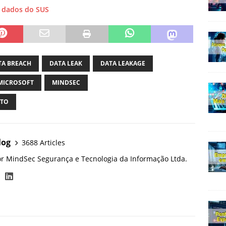
 dados do SUS
TA BREACH
DATA LEAK
DATA LEAKAGE
MICROSOFT
MINDSEC
NTO
log
3688 Articles
or MindSec Segurança e Tecnologia da Informação Ltda.