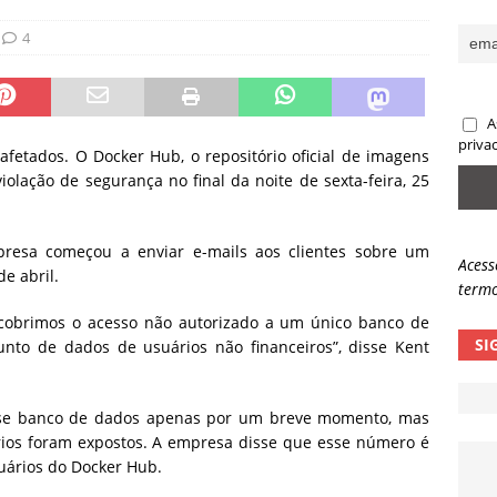
ncidente da OpenAI e o fim da nossa zona de conforto
ARTIGOS
4
lpes com QR Code entram em nova fase
NOTÍCIAS
A
priva
afetados. O Docker Hub, o repositório oficial de imagens
olação de segurança no final da noite de sexta-feira, 25
presa começou a enviar e-mails aos clientes sobre um
Acess
e abril.
termo
escobrimos o acesso não autorizado a um único banco de
SI
o de dados de usuários não financeiros”, disse Kent
esse banco de dados apenas por um breve momento, mas
os foram expostos. A empresa disse que esse número é
suários do Docker Hub.