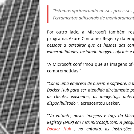
“
Estamos aprimorando nossos processos ge
Ferramentas adicionais de monitoramento
Por outro lado, a Microsoft também re
programa, Azure Container Registry da e
pessoas a acreditar que os hashes das co
vulnerabilidades, incluindo imagens oficiais e 
“A Microsoft confirmou que as imagens of
comprometidas.”
“Como uma empresa de nuvem e software, a M
Docker Hub para ser atendida diretamente pe
de clientes existentes, as image:tags ant
disponibilizado
“, acrescentou Lasker.
“
No entanto, novas imagens e tags da Micro
Registry (MCR) em mcr.microsoft.com. A pesqu
Docker Hub
, no entanto, as instruções