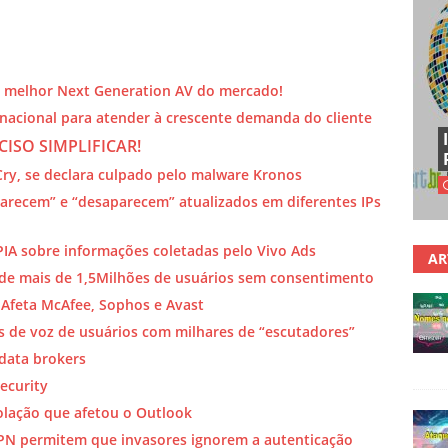
 o melhor Next Generation AV do mercado!
nacional para atender à crescente demanda do cliente
ECISO SIMPLIFICAR!
ry, se declara culpado pelo malware Kronos
parecem” e “desaparecem” atualizados em diferentes IPs
PIA sobre informações coletadas pelo Vivo Ads
AR
 de mais de 1,5Milhões de usuários sem consentimento
t Afeta McAfee, Sophos e Avast
 de voz de usuários com milhares de “escutadores”
 data brokers
ecurity
olação que afetou o Outlook
 VPN permitem que invasores ignorem a autenticação