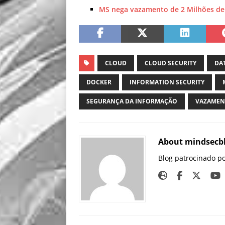
MS nega vazamento de 2 Milhões de
CLOUD
CLOUD SECURITY
DA
DOCKER
INFORMATION SECURITY
SEGURANÇA DA INFORMAÇÃO
VAZAME
About mindsecb
Blog patrocinado p