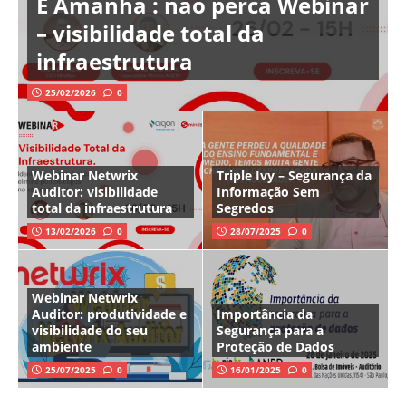
É Amanhã : não perca Webinar
– visibilidade total da
infraestrutura
25/02/2026
0
Webinar Netwrix
Triple Ivy – Segurança da
Auditor: visibilidade
Informação Sem
total da infraestrutura
Segredos
13/02/2026
0
28/07/2025
0
Webinar Netwrix
Auditor: produtividade e
Importância da
visibilidade do seu
Segurança para a
ambiente
Proteção de Dados
25/07/2025
0
16/01/2025
0