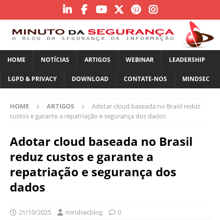
HOME
NOTÍCIAS
ARTIGOS
WEBINAR
LEADERSHIP
LGPD & PRIVACY
DOWNLOAD
CONTATE-NOS
MINDSEC
HOME
ARTIGOS
Adotar cloud baseada no Brasil reduz
custos e garante a repatriação e segurança dos dados
Adotar cloud baseada no Brasil
reduz custos e garante a
repatriação e segurança dos
dados
21/10/2025
mindsecblog
0