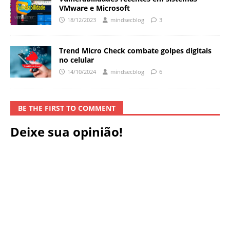
VMware e Microsoft
18/12/2023
mindsecblog
3
Trend Micro Check combate golpes digitais
no celular
14/10/2024
mindsecblog
6
BE THE FIRST TO COMMENT
Deixe sua opinião!