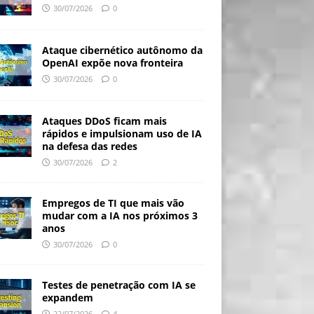
30/07/2026
0
Ataque cibernético autônomo da
OpenAI expõe nova fronteira
30/07/2026
0
Ataques DDoS ficam mais
rápidos e impulsionam uso de IA
na defesa das redes
30/07/2026
2
Empregos de TI que mais vão
mudar com a IA nos próximos 3
anos
30/07/2026
0
Testes de penetração com IA se
expandem
22/07/2026
4