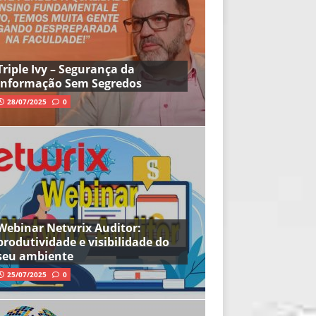
Triple Ivy – Segurança da
Informação Sem Segredos
28/07/2025
0
Webinar Netwrix Auditor:
produtividade e visibilidade do
seu ambiente
25/07/2025
0