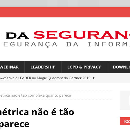
WEBINAR
LEADERSHIP
LGPD & PRIVACY
DOWNL
owdStrike é LEADER no Magic Quadrant do Gartner 2019
ométrica não é tão complexa quanto parece
rica Latina é a segunda região mais exposta a ciberameaças
ÍCIAS
métrica não é tão
amplia desafio de segurança e governança nas redes corporativas
parece
RS