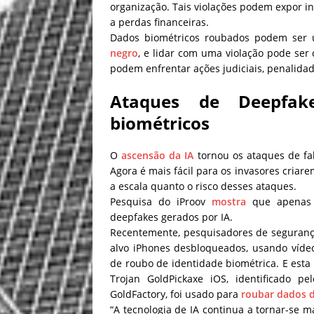
organização. Tais violações podem expor in
a perdas financeiras.
Dados biométricos roubados podem ser 
negro
, e lidar com uma violação pode ser
podem enfrentar ações judiciais, penalidade
Ataques de Deepfak
biométricos
O
ascensão da IA
tornou os ataques de fal
Agora é mais fácil para os invasores criar
a escala quanto o risco desses ataques.
Pesquisa do iProov
mostra
que apenas 
deepfakes gerados por IA.
Recentemente, pesquisadores de seguran
alvo iPhones desbloqueados, usando vídeo
de roubo de identidade biométrica. E esta 
Trojan GoldPickaxe iOS, identificado p
GoldFactory, foi usado para
roubar dados d
“A tecnologia de IA continua a tornar-se m