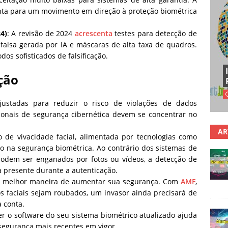
onta para um movimento em direção à proteção biométrica
4)
: A revisão de 2024
acrescenta
testes para detecção de
falsa gerada por IA e máscaras de alta taxa de quadros.
s sofisticados de falsificação.
ção
ustadas para reduzir o risco de violações de dados
sionais de segurança cibernética devem se concentrar no
AR
o de vivacidade facial, alimentada por tecnologias como
 na segurança biométrica. Ao contrário dos sistemas de
podem ser enganados por fotos ou vídeos, a detecção de
a presente durante a autenticação.
 é a melhor maneira de aumentar sua segurança. Com
AMF
,
 faciais sejam roubados, um invasor ainda precisará de
a conta.
er o software do seu sistema biométrico atualizado ajuda
 segurança mais recentes em vigor.