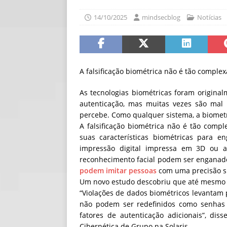
[ 06/08/2026 ]
Fal
14/10/2025
mindsecblog
Notícias
NOTÍCIAS
[ 06/08/2026 ]
Sem
[ 06/08/2026 ]
IA 
A falsificação biométrica não é tão comple
As tecnologias biométricas foram original
autenticação, mas muitas vezes são mal 
percebe. Como qualquer sistema, a biomet
A falsificação biométrica não é tão com
suas características biométricas para 
impressão digital impressa em 3D ou 
reconhecimento facial podem ser enganad
podem imitar pessoas
com uma precisão s
Um novo estudo descobriu que até mesmo
“Violações de dados biométricos levantam 
não podem ser redefinidos como senhas
fatores de autenticação adicionais”, dis
Cibernética de Grupo na Solaris.