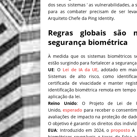
dos seus sistemas ’ as vulnerabilidades, a
para as combater precisam de ser leva
Arquiteto Chefe da Ping Identity.
Regras globais são 
segurança biométrica
À medida que os sistemas biométricos s
estão surgindo para fortalecer a segurança
UE
: O
Lei de IA da UE
, adotado em maio
Sistemas de alto risco, como identifi
certificada de vivacidade e manter regi
identificação biométrica remota em tempo 
aplicação da lei.
Reino Unido
: O Projeto de Lei de P
Unido,
esperado
para receber o consentime
avaliações de impacto na proteção de dado
O objetivo é garantir os direitos dos indiví
EUA
: Introduzido em 2024, o
proposto
A L
biométricos revogáveis e taxas de falsa a