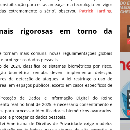
 sensibilização para estas ameaças e a tecnologia em vigor
das extremamente a sério”, observou
Patrick Harding
,
mais rigorosas em torno da
e tornam mais comuns, novas regulamentações globais
 e proteger os dados pessoais.
 de 2024, classifica os sistemas biométricos por risco.
cação biométrica remota, devem implementar detecção
stros de detecção de ataques. A lei restringe o uso de
real em espaços públicos, exceto em casos específicos de
roteção de Dados e Informação Digital do Reino
nto real no final de 2025, é necessário consentimento e
s para processar identificadores biométricos avançados.
duos’ e proteger os dados pessoais.
ei Americana de Direitos de Privacidade exige modelos
ceitação muito baixas para sistemas de alta garantia. A