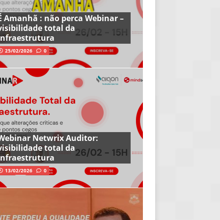
É Amanhã : não perca Webinar –
visibilidade total da
infraestrutura
25/02/2026
0
Webinar Netwrix Auditor:
visibilidade total da
infraestrutura
13/02/2026
0