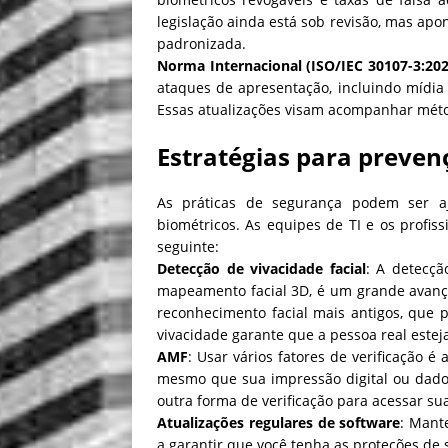
legislação ainda está sob revisão, mas ap
padronizada.
Norma Internacional (ISO/IEC 30107-3:202
ataques de apresentação, incluindo mídia 
Essas atualizações visam acompanhar método
Estratégias para preven
As práticas de segurança podem ser aj
biométricos. As equipes de TI e os profis
seguinte:
Detecção de vivacidade facial
: A detecçã
mapeamento facial 3D, é um grande avanço
reconhecimento facial mais antigos, que 
vivacidade garante que a pessoa real estej
AMF
: Usar vários fatores de verificação
mesmo que sua impressão digital ou dados
outra forma de verificação para acessar su
Atualizações regulares de software
: Mant
a garantir que você tenha as proteções de