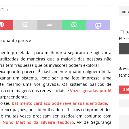
sas promessas de emprego na Meta, Disney, Coca-Cola e Spotify
0
 guardrails, a autonomia da IA se torna um risco
NOTÍCIAS
A
eleva taxa de sucesso de phishing para 54%
NOTÍCIAS
priva
xa quanto parece
mente projetadas para melhorar a segurança e agilizar a
utilizadas de maneiras que a maioria das pessoas não
ria tem fraquezas que os invasores podem explorar.
Acess
plexa quanto parece. É basicamente quando alguém imita
termo
enganar um sistema. Pode ser uma foto impressa, uma
até mesmo uma voz gravada. Os sistemas básicos de
SI
os com imagens das redes sociais e
Vozes geradas por IA
urpreendente.
 o seu
batimento cardíaco pode revelar sua identidade
.
preocupações, pois identificadores físicos comprometidos
 e muitas vezes precisam ser usados em conjunto com
se
Nuno Martins da Silveira Teodoro
, VP de Segurança