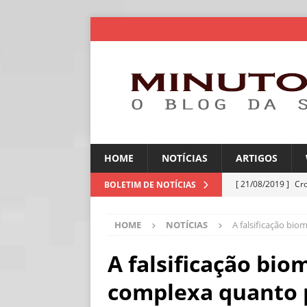
HOME
NOTÍCIAS
ARTIGOS
[ 21/08/2019 ]
Cr
BOLETIM DE NOTÍCIAS
ARTIGOS
HOME
NOTÍCIAS
A falsificação bi
[ 06/08/2026 ]
Amé
industriais
NOT
A falsificação bio
[ 06/08/2026 ]
IA 
complexa quanto 
NOTÍCIAS