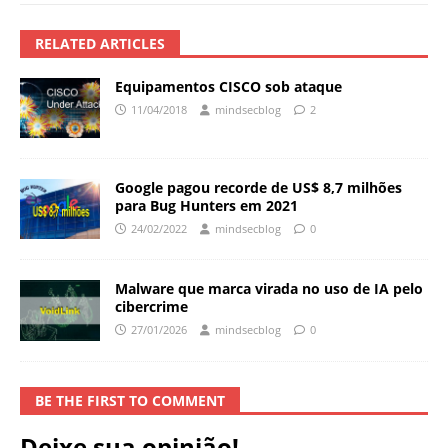
RELATED ARTICLES
Equipamentos CISCO sob ataque
11/04/2018
mindsecblog
2
Google pagou recorde de US$ 8,7 milhões
para Bug Hunters em 2021
24/02/2022
mindsecblog
0
Malware que marca virada no uso de IA pelo
cibercrime
27/01/2026
mindsecblog
0
BE THE FIRST TO COMMENT
Deixe sua opinião!