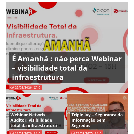
É Amanhã : não perca Webinar
– visibilidade total da
infraestrutura
25/02/2026
0
Webinar Netwrix
Triple Ivy – Segurança da
Auditor: visibilidade
Informação Sem
total da infraestrutura
Segredos
13/02/2026
0
28/07/2025
0