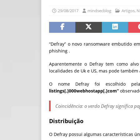
[ 30/07/2026 ]
O i
29/08/2017
mindsecblog
Artigos
,
N
[ 30/07/2026 ]
Go
“Defray” o novo ransomware embutido em
phishing .
Aparentemente o Defray tem como alvo 
localidades de Uk e US, mas pode também a
O nome Defray foi escolhido pe
listings[.]000webhostapp[.]com”
observado
Coincidência: o verdo Defray significa p
Distribuição
O Defray possui algumas características ún