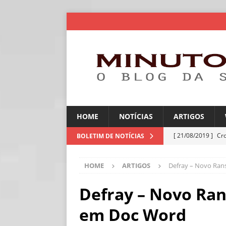
HOME
NOTÍCIAS
ARTIGOS
[ 21/08/2019 ]
Cr
BOLETIM DE NOTÍCIAS
ARTIGOS
HOME
ARTIGOS
Defray – Novo Ran
[ 30/07/2026 ]
Ch
[ 30/07/2026 ]
No
Defray – Novo Ra
ARTIGOS
em Doc Word
[ 30/07/2026 ]
Dee