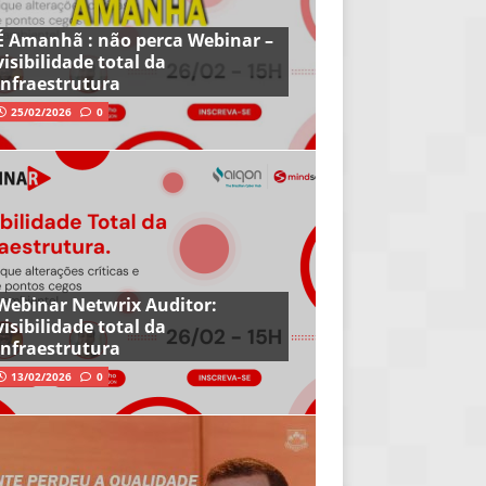
É Amanhã : não perca Webinar –
visibilidade total da
infraestrutura
25/02/2026
0
Webinar Netwrix Auditor:
visibilidade total da
infraestrutura
13/02/2026
0