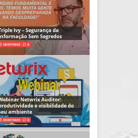
Triple Ivy – Segurança da
Informação Sem Segredos
28/07/2025
0
Webinar Netwrix Auditor:
produtividade e visibilidade do
seu ambiente
25/07/2025
0