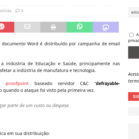
ncidente da OpenAI e o fim da nossa zona de conforto
ARTIGOS
otícias
0
lpes com QR Code entram em nova fase
NOTÍCIAS
A
priva
 documento Word é distribuído por campanha de email
a indústria de Educação e Saúde, principamente nas
fetar a indústria de manufatura e tecnologia.
Acess
termo
la
proofpoint
baseado servidor C&C “
defrayable-
 quando o ataque foi visto pela primeira vez.
SI
agar parte de um custo ou despesa
ica em sua distribuição: