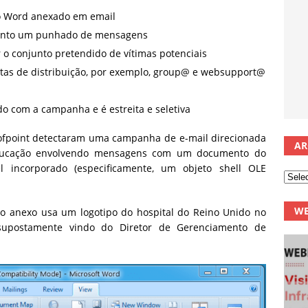
to Word anexado em email
anto um punhado de mensagens
r o conjunto pretendido de vítimas potenciais
istas de distribuição, por exemplo, group@ e websupport@
do com a campanha e é estreita e seletiva
oofpoint detectaram uma campanha de e-mail direcionada
AR
educação envolvendo mensagens com um documento do
 incorporado (especificamente, um objeto shell OLE
WE
 o anexo usa um logotipo do hospital do Reino Unido no
, supostamente vindo do Diretor de Gerenciamento de