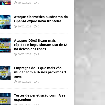
30/07/2026
0
Ataque cibernético autônomo da
OpenAI expõe nova fronteira
30/07/2026
0
Ataques DDoS ficam mais
rápidos e impulsionam uso de IA
na defesa das redes
30/07/2026
2
Empregos de TI que mais vão
mudar com a IA nos próximos 3
anos
30/07/2026
0
Testes de penetração com IA se
expandem
22/07/2026
4