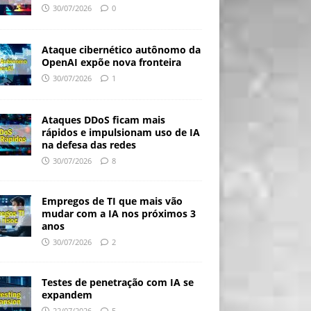
30/07/2026
0
Ataque cibernético autônomo da
OpenAI expõe nova fronteira
30/07/2026
1
Ataques DDoS ficam mais
rápidos e impulsionam uso de IA
na defesa das redes
30/07/2026
8
Empregos de TI que mais vão
mudar com a IA nos próximos 3
anos
30/07/2026
2
Testes de penetração com IA se
expandem
22/07/2026
5