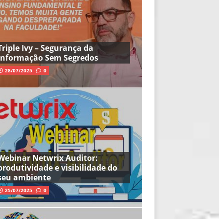
Triple Ivy – Segurança da
Informação Sem Segredos
28/07/2025
0
Webinar Netwrix Auditor:
produtividade e visibilidade do
seu ambiente
25/07/2025
0