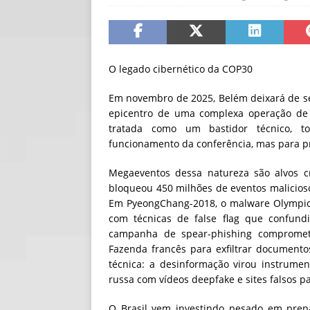
[ 06/08/2026 ]
Fal
NOTÍCIAS
[ 06/08/2026 ]
Sem
O legado cibernético da COP30
[ 06/08/2026 ]
IA 
Em novembro de 2025, Belém deixará de s
epicentro de uma complexa operação de 
tratada como um bastidor técnico, to
funcionamento da conferência, mas para pr
Megaeventos dessa natureza são alvos cr
bloqueou 450 milhões de eventos malicioso
Em PyeongChang-2018, o malware Olympic 
com técnicas de false flag que confun
campanha de spear-phishing compromet
Fazenda francês para exfiltrar documento
técnica: a desinformação virou instrum
russa com vídeos deepfake e sites falsos 
O Brasil vem investindo pesado em prepa