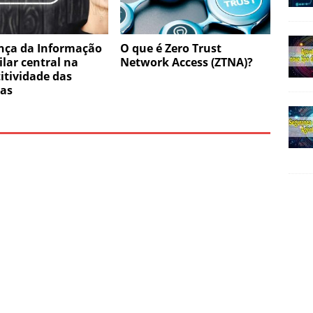
nça da Informação
O que é Zero Trust
lar central na
Network Access (ZTNA)?
itividade das
as