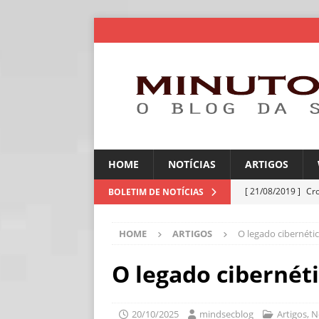
HOME
NOTÍCIAS
ARTIGOS
[ 21/08/2019 ]
Cr
BOLETIM DE NOTÍCIAS
ARTIGOS
HOME
ARTIGOS
O legado cibernéti
[ 06/08/2026 ]
Amé
industriais
NOT
O legado cibernét
[ 06/08/2026 ]
IA 
NOTÍCIAS
20/10/2025
mindsecblog
Artigos
,
N