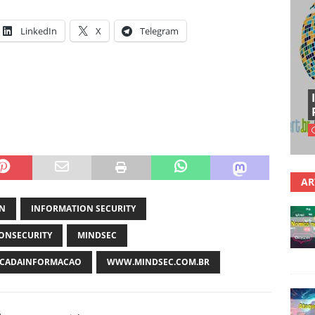
LinkedIn
X
Telegram
AR
ON
INFORMATION SECURITY
ONSECURITY
MINDSEC
CADAINFORMACAO
WWW.MINDSEC.COM.BR