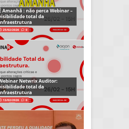
É Amanhã : não perca Webinar –
visibilidade total da
infraestrutura
25/02/2026
0
Webinar Netwrix Auditor:
visibilidade total da
infraestrutura
13/02/2026
0