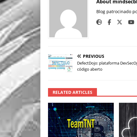
About mindsecb
Blog patrocinado p
PREVIOUS
DefectDojo: plataforma DevSecO
código aberto
RELATED ARTICLES