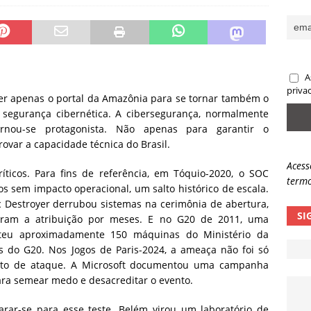
sas promessas de emprego na Meta, Disney, Coca-Cola e Spotify
 guardrails, a autonomia da IA se torna um risco
NOTÍCIAS
A
eleva taxa de sucesso de phishing para 54%
NOTÍCIAS
priva
er apenas o portal da Amazônia para se tornar também o
segurança cibernética. A cibersegurança, normalmente
rnou-se protagonista. Não apenas para garantir o
ovar a capacidade técnica do Brasil.
Acess
íticos. Para fins de referência, em Tóquio-2020, o SOC
termo
s sem impacto operacional, um salto histórico de escala.
Destroyer derrubou sistemas na cerimônia de abertura,
SI
diram a atribuição por meses. E no G20 de 2011, uma
eu aproximadamente 150 máquinas do Ministério da
s do G20. Nos Jogos de Paris-2024, a ameaça não foi só
ento de ataque. A Microsoft documentou uma campanha
para semear medo e desacreditar o evento.
rar-se para esse teste. Belém virou um laboratório de