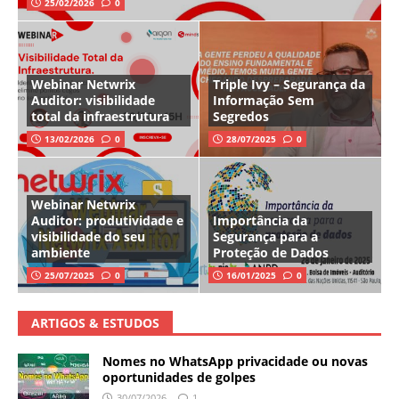
25/02/2026
0
Webinar Netwrix
Triple Ivy – Segurança da
Auditor: visibilidade
Informação Sem
total da infraestrutura
Segredos
13/02/2026
0
28/07/2025
0
Webinar Netwrix
Auditor: produtividade e
Importância da
visibilidade do seu
Segurança para a
ambiente
Proteção de Dados
25/07/2025
0
16/01/2025
0
ARTIGOS & ESTUDOS
Nomes no WhatsApp privacidade ou novas
oportunidades de golpes
30/07/2026
1