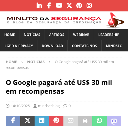
HOME
NOTÍCIAS
ARTIGOS
WEBINAR
LEADERSHIP
LGPD & PRIVACY
DOWNLOAD
CONTATE-NOS
MINDSEC
HOME
NOTÍCIAS
O Google pagará até US$ 30 mil em
recompensas
O Google pagará até US$ 30 mil
em recompensas
14/10/2025
mindsecblog
0