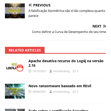
PREVIOUS
A falsificação biométrica não é tão complexa quanto
parece
NEXT
Como definir a Curva de Desempenho de seu time
RELATED ARTICLES
Apache desativa recurso do Log4j na versão
2.16
15/12/2021
mindsecblog
5
Novo ransomware baseado em REvil
30/06/2021
mindsecblog
3
Tudo sobre a certificação Security+