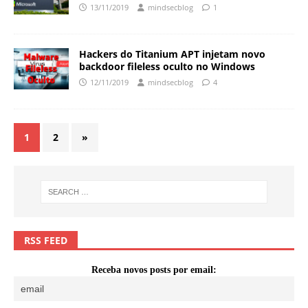
13/11/2019
mindsecblog
1
Hackers do Titanium APT injetam novo
backdoor fileless oculto no Windows
12/11/2019
mindsecblog
4
1
2
»
RSS FEED
Receba novos posts por email: