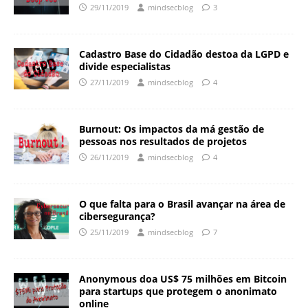
29/11/2019
mindsecblog
3
Cadastro Base do Cidadão destoa da LGPD e
divide especialistas
27/11/2019
mindsecblog
4
Burnout: Os impactos da má gestão de
pessoas nos resultados de projetos
26/11/2019
mindsecblog
4
O que falta para o Brasil avançar na área de
cibersegurança?
25/11/2019
mindsecblog
7
Anonymous doa US$ 75 milhões em Bitcoin
para startups que protegem o anonimato
online