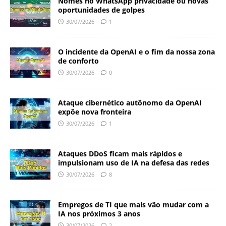
Nomes no WhatsApp privacidade ou novas
oportunidades de golpes
30/07/2026
1
O incidente da OpenAI e o fim da nossa zona
de conforto
30/07/2026
0
Ataque cibernético autônomo da OpenAI
expõe nova fronteira
30/07/2026
1
Ataques DDoS ficam mais rápidos e
impulsionam uso de IA na defesa das redes
30/07/2026
8
Empregos de TI que mais vão mudar com a
IA nos próximos 3 anos
30/07/2026
2