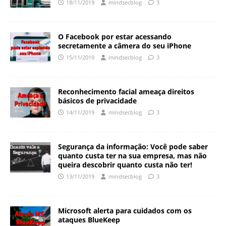
18/11/2019
mindsecblog
3
O Facebook por estar acessando
secretamente a câmera do seu iPhone
15/11/2019
mindsecblog
3
Reconhecimento facial ameaça direitos
básicos de privacidade
14/11/2019
mindsecblog
3
Segurança da informação: Você pode saber
quanto custa ter na sua empresa, mas não
queira descobrir quanto custa não ter!
13/11/2019
mindsecblog
3
Microsoft alerta para cuidados com os
ataques BlueKeep