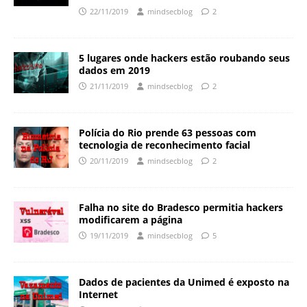
22/11/2019
mindsecblog
2
5 lugares onde hackers estão roubando seus
dados em 2019
21/11/2019
mindsecblog
2
Polícia do Rio prende 63 pessoas com
tecnologia de reconhecimento facial
20/11/2019
mindsecblog
2
Falha no site do Bradesco permitia hackers
modificarem a página
19/11/2019
mindsecblog
5
Dados de pacientes da Unimed é exposto na
Internet