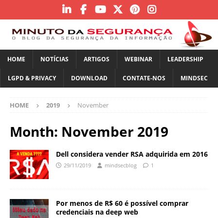
HOME
NOTÍCIAS
ARTIGOS
WEBINAR
LEADERSHIP
LGPD & PRIVACY
DOWNLOAD
CONTATE-NOS
MINDSEC
HOME
2019
November
Month:
November 2019
Dell considera vender RSA adquirida em 2016
29/11/2019
mindsecblog
1
Por menos de R$ 60 é possível comprar
credenciais na deep web