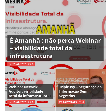
É Amanhã : não perca Webinar
– visibilidade total da
infraestrutura
25/02/2026
0
Webinar Netwrix
Triple Ivy – Segurança da
Auditor: visibilidade
Informação Sem
total da infraestrutura
Segredos
13/02/2026
0
28/07/2025
0