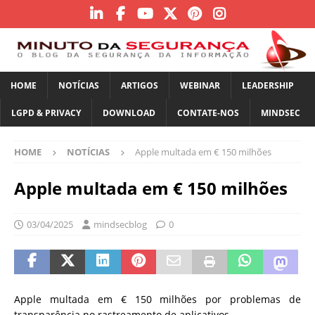
HOME
NOTÍCIAS
ARTIGOS
WEBINAR
LEADERSHIP
LGPD & PRIVACY
DOWNLOAD
CONTATE-NOS
MINDSEC
HOME
NOTÍCIAS
Apple multada em € 150 milhões
Apple multada em € 150 milhões
03/04/2025
mindsecblog
0
Apple multada em € 150 milhões por problemas de
transparência no rastreamento de aplicativos.