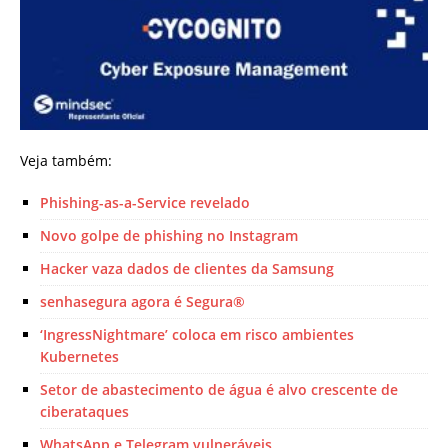
Veja também:
Phishing-as-a-Service revelado
Novo golpe de phishing no Instagram
Hacker vaza dados de clientes da Samsung
senhasegura agora é Segura®
‘IngressNightmare’ coloca em risco ambientes
Kubernetes
Setor de abastecimento de água é alvo crescente de
ciberataques
WhatsApp e Telegram vulneráveis