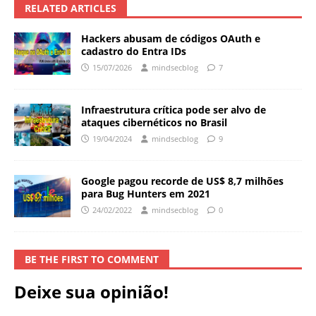
RELATED ARTICLES
Hackers abusam de códigos OAuth e
cadastro do Entra IDs
15/07/2026
mindsecblog
7
Infraestrutura crítica pode ser alvo de
ataques cibernéticos no Brasil
19/04/2024
mindsecblog
9
Google pagou recorde de US$ 8,7 milhões
para Bug Hunters em 2021
24/02/2022
mindsecblog
0
BE THE FIRST TO COMMENT
Deixe sua opinião!