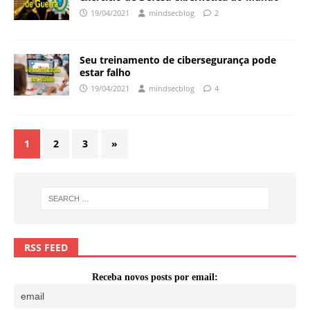
19/04/2021
mindsecblog
2
Seu treinamento de cibersegurança pode
estar falho
19/04/2021
mindsecblog
4
1
2
3
»
RSS FEED
Receba novos posts por email: