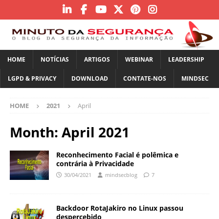
HOME
NOTÍCIAS
ARTIGOS
WEBINAR
LEADERSHIP
LGPD & PRIVACY
DOWNLOAD
CONTATE-NOS
MINDSEC
HOME
2021
April
Month:
April 2021
Reconhecimento Facial é polêmica e
contrária à Privacidade
30/04/2021
mindsecblog
7
Backdoor RotaJakiro no Linux passou
despercebido