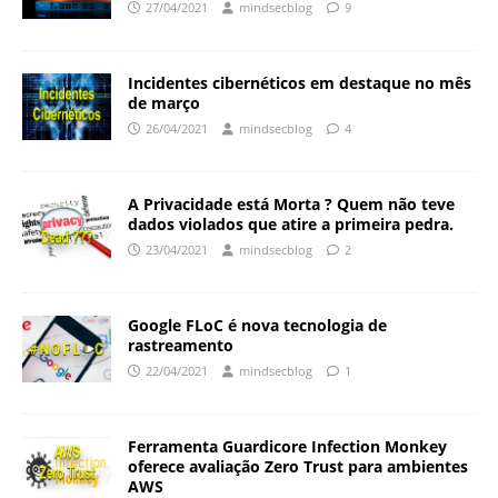
27/04/2021
mindsecblog
9
Incidentes cibernéticos em destaque no mês
de março
26/04/2021
mindsecblog
4
A Privacidade está Morta ? Quem não teve
dados violados que atire a primeira pedra.
23/04/2021
mindsecblog
2
Google FLoC é nova tecnologia de
rastreamento
22/04/2021
mindsecblog
1
Ferramenta Guardicore Infection Monkey
oferece avaliação Zero Trust para ambientes
AWS