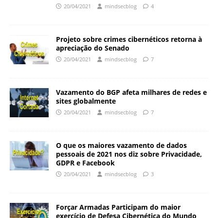
20/04/2021
mindsecblog
4
Projeto sobre crimes cibernéticos retorna à
apreciação do Senado
20/04/2021
mindsecblog
7
Vazamento do BGP afeta milhares de redes e
sites globalmente
20/04/2021
mindsecblog
7
O que os maiores vazamento de dados
pessoais de 2021 nos diz sobre Privacidade,
GDPR e Facebook
20/04/2021
mindsecblog
3
Forçar Armadas Participam do maior
exercício de Defesa Cibernética do Mundo