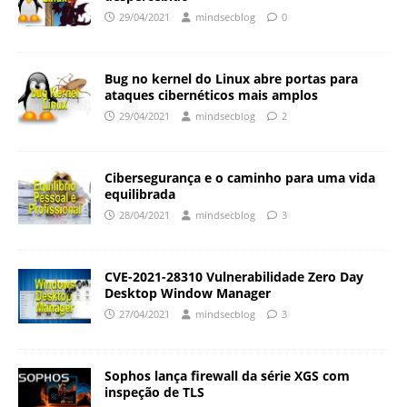
29/04/2021
mindsecblog
0
Bug no kernel do Linux abre portas para
ataques cibernéticos mais amplos
29/04/2021
mindsecblog
2
Cibersegurança e o caminho para uma vida
equilibrada
28/04/2021
mindsecblog
3
CVE-2021-28310 Vulnerabilidade Zero Day
Desktop Window Manager
27/04/2021
mindsecblog
3
Sophos lança firewall da série XGS com
inspeção de TLS