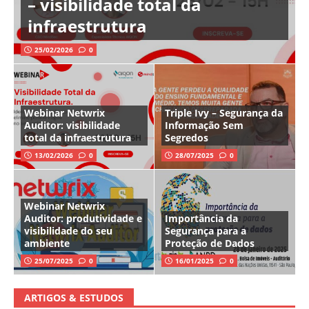
– visibilidade total da
infraestrutura
25/02/2026
0
Webinar Netwrix
Triple Ivy – Segurança da
Auditor: visibilidade
Informação Sem
total da infraestrutura
Segredos
13/02/2026
0
28/07/2025
0
Webinar Netwrix
Auditor: produtividade e
Importância da
visibilidade do seu
Segurança para a
ambiente
Proteção de Dados
25/07/2025
0
16/01/2025
0
ARTIGOS & ESTUDOS