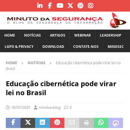
HOME
NOTÍCIAS
ARTIGOS
WEBINAR
LEADERSHIP
LGPD & PRIVACY
DOWNLOAD
CONTATE-NOS
MINDSEC
HOME
NOTÍCIAS
Educação cibernética pode virar lei no
Brasil
Educação cibernética pode virar
lei no Brasil
18/07/2025
mindsecblog
0