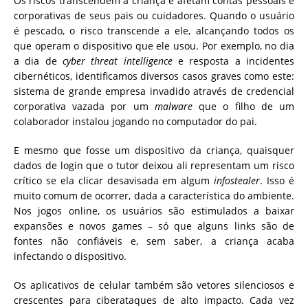
Os riscos transcendem a criança e afetam contas pessoais e
corporativas de seus pais ou cuidadores. Quando o usuário
é pescado, o risco transcende a ele, alcançando todos os
que operam o dispositivo que ele usou. Por exemplo, no dia
a dia de
cyber threat intelligence
e resposta a incidentes
cibernéticos, identificamos diversos casos graves como este:
sistema de grande empresa invadido através de credencial
corporativa vazada por um
malware
que o filho de um
colaborador instalou jogando no computador do pai.
E mesmo que fosse um dispositivo da criança, quaisquer
dados de login que o tutor deixou ali representam um risco
crítico se ela clicar desavisada em algum
infostealer
. Isso é
muito comum de ocorrer, dada a característica do ambiente.
Nos jogos online, os usuários são estimulados a baixar
expansões e novos games – só que alguns links são de
fontes não confiáveis e, sem saber, a criança acaba
infectando o dispositivo.
Os aplicativos de celular também são vetores silenciosos e
crescentes para ciberataques de alto impacto. Cada vez