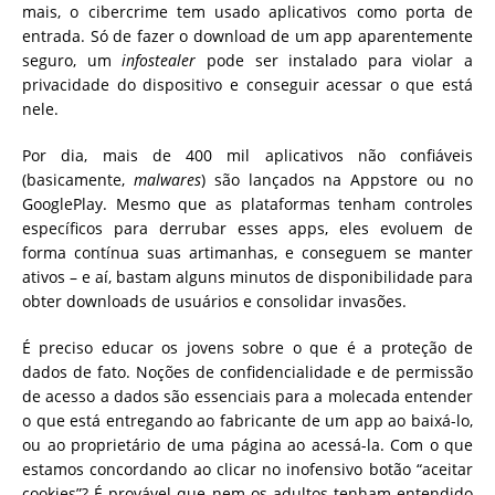
mais, o cibercrime tem usado aplicativos como porta de
entrada. Só de fazer o download de um app aparentemente
seguro, um
infostealer
pode ser instalado para violar a
privacidade do dispositivo e conseguir acessar o que está
nele.
Por dia, mais de 400 mil aplicativos não confiáveis
(basicamente,
malwares
) são lançados na Appstore ou no
GooglePlay. Mesmo que as plataformas tenham controles
específicos para derrubar esses apps, eles evoluem de
forma contínua suas artimanhas, e conseguem se manter
ativos – e aí, bastam alguns minutos de disponibilidade para
obter downloads de usuários e consolidar invasões.
É preciso educar os jovens sobre o que é a proteção de
dados de fato. Noções de confidencialidade e de permissão
de acesso a dados são essenciais para a molecada entender
o que está entregando ao fabricante de um app ao baixá-lo,
ou ao proprietário de uma página ao acessá-la. Com o que
estamos concordando ao clicar no inofensivo botão “aceitar
cookies”? É provável que nem os adultos tenham entendido