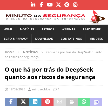
HOME
NOTÍCIAS
ARTIGOS
WEBINAR
LEADERSHIP
LGPD & PRIVACY
DOWNLOAD
CONTATE-NOS
MINDSEC
HOME
NOTÍCIAS
O que há por trás do DeepSeek quanto
aos riscos de segurança
O que há por trás do DeepSeek
quanto aos riscos de segurança
18/02/2025
mindsecblog
1