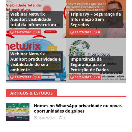
Webinar Netwrix
Triple Ivy – Segurança da
Auditor: visibilidade
Informação Sem
total da infraestrutura
Segredos
13/02/2026
0
28/07/2025
0
Webinar Netwrix
Auditor: produtividade e
Importância da
visibilidade do seu
Segurança para a
ambiente
Proteção de Dados
25/07/2025
0
16/01/2025
0
ARTIGOS & ESTUDOS
Nomes no WhatsApp privacidade ou novas
oportunidades de golpes
30/07/2026
1