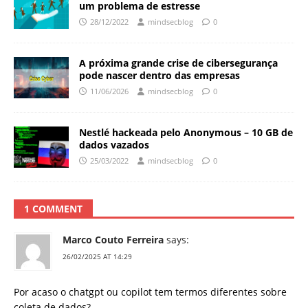
um problema de estresse
28/12/2022
mindsecblog
0
A próxima grande crise de cibersegurança
pode nascer dentro das empresas
11/06/2026
mindsecblog
0
Nestlé hackeada pelo Anonymous – 10 GB de
dados vazados
25/03/2022
mindsecblog
0
1 COMMENT
Marco Couto Ferreira
says:
26/02/2025 AT 14:29
Por acaso o chatgpt ou copilot tem termos diferentes sobre
coleta de dados?