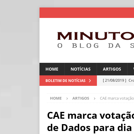
HOME
NOTÍCIAS
ARTIGOS
[ 21/08/2019 ]
Cr
BOLETIM DE NOTÍCIAS
ARTIGOS
HOME
ARTIGOS
CAE marca votação 
[ 06/08/2026 ]
Amé
industriais
NOT
CAE marca votação
[ 06/08/2026 ]
IA 
de Dados para dia
NOTÍCIAS