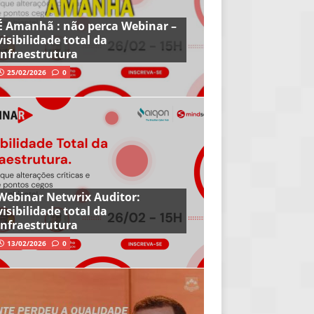
É Amanhã : não perca Webinar –
visibilidade total da
infraestrutura
25/02/2026
0
Webinar Netwrix Auditor:
visibilidade total da
infraestrutura
13/02/2026
0