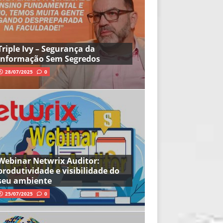
Triple Ivy – Segurança da
Informação Sem Segredos
28/07/2025
0
Webinar Netwrix Auditor:
produtividade e visibilidade do
seu ambiente
25/07/2025
0