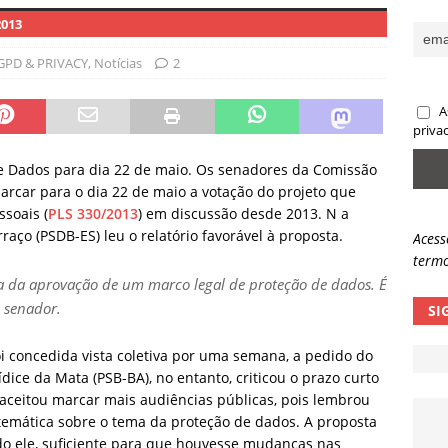
2013
sas promessas de emprego na Meta, Disney, Coca-Cola e Spotify
GPD & PRIVACY
,
Notícias
2
 guardrails, a autonomia da IA se torna um risco
NOTÍCIAS
A
eleva taxa de sucesso de phishing para 54%
NOTÍCIAS
priva
de Dados para dia 22 de maio. Os senadores da Comissão
rcar para o dia 22 de maio a votação do projeto que
soais (
PLS 330/2013
) em discussão desde 2013. N a
raço (PSDB-ES) leu o relatório favorável à proposta.
Acess
termo
a da aprovação de um marco legal de proteção de dados. É
 senador.
SI
i concedida vista coletiva por uma semana, a pedido do
dice da Mata (PSB-BA), no entanto, criticou o prazo curto
aceitou marcar mais audiências públicas, pois lembrou
temática sobre o tema da proteção de dados. A proposta
do ele, suficiente para que houvesse mudanças nas