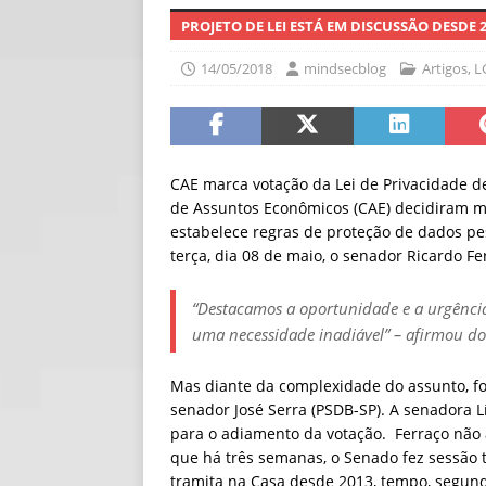
PROJETO DE LEI ESTÁ EM DISCUSSÃO DESDE 
[ 06/08/2026 ]
Fal
NOTÍCIAS
14/05/2018
mindsecblog
Artigos
,
L
[ 06/08/2026 ]
Sem
[ 06/08/2026 ]
IA 
CAE marca votação da Lei de Privacidade 
de Assuntos Econômicos (CAE) decidiram ma
estabelece regras de proteção de dados pes
terça, dia 08 de maio, o senador Ricardo Fer
“
Destacamos a oportunidade e a urgênci
uma necessidade inadiável” – afirmou do
Mas diante da complexidade do assunto, fo
senador José Serra (PSDB-SP). A senadora Lí
para o adiamento da votação. Ferraço não 
que há três semanas, o Senado fez sessão 
tramita na Casa desde 2013, tempo, segun