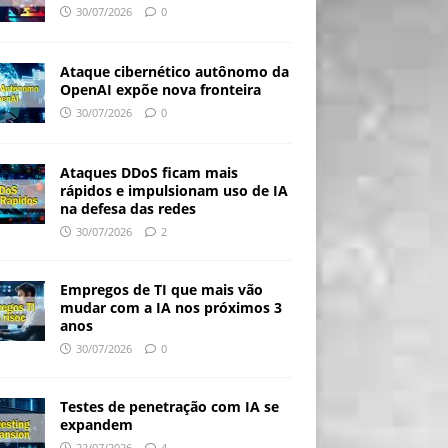
30/07/2026
0
Ataque cibernético autônomo da
OpenAI expõe nova fronteira
30/07/2026
0
Ataques DDoS ficam mais
rápidos e impulsionam uso de IA
na defesa das redes
30/07/2026
2
Empregos de TI que mais vão
mudar com a IA nos próximos 3
anos
30/07/2026
0
Testes de penetração com IA se
expandem
22/07/2026
4