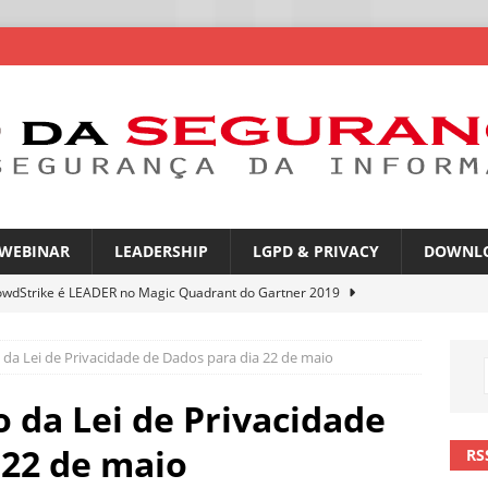
WEBINAR
LEADERSHIP
LGPD & PRIVACY
DOWNL
owdStrike é LEADER no Magic Quadrant do Gartner 2019
da Lei de Privacidade de Dados para dia 22 de maio
rica Latina é a segunda região mais exposta a ciberameaças
ÍCIAS
 da Lei de Privacidade
amplia desafio de segurança e governança nas redes corporativas
 22 de maio
RS