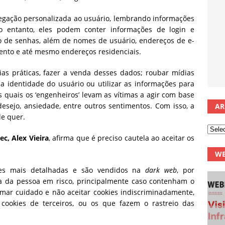
vegação personalizada ao usuário, lembrando informações
 entanto, eles podem conter informações de login e
o de senhas, além de nomes de usuário, endereços de e-
mento e até mesmo endereços residenciais.
ias práticas, fazer a venda desses dados; roubar mídias
 a identidade do usuário ou utilizar as informações para
s quais os ‘engenheiros’ levam as vítimas a agir com base
sejo, ansiedade, entre outros sentimentos. Com isso, a
AR
le quer.
ec, Alex Vieira
, afirma que é preciso cautela ao aceitar os
WE
es mais detalhadas e são vendidos na
dark web
, por
 da pessoa em risco, principalmente caso contenham o
omar cuidado e não aceitar cookies indiscriminadamente,
e cookies de terceiros, ou os que fazem o rastreio das
.