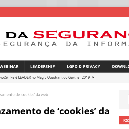
WEBINAR
LEADERSHIP
LGPD & PRIVACY
DOWNL
owdStrike é LEADER no Magic Quadrant do Gartner 2019
vazamento de ‘cookies’ da web
atGPT entra na mira de campanhas de phishing
NOTÍCIAS
mes no WhatsApp privacidade ou novas oportunidades de golpes
vazamento de ‘cookies’ da
RS
pfakes já enganam 90% dos brasileiros no trabalho
NOTÍCIAS