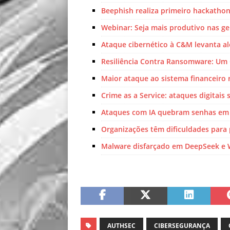
Beephish realiza primeiro hackathon
Webinar: Seja mais produtivo nas ger
Ataque cibernético à C&M levanta ale
Resiliência Contra Ransomware: Um 
Maior ataque ao sistema financeiro 
Crime as a Service: ataques digitai
Ataques com IA quebram senhas em
Organizações têm dificuldades para
Malware disfarçado em DeepSeek e 
AUTHSEC
CIBERSEGURANÇA