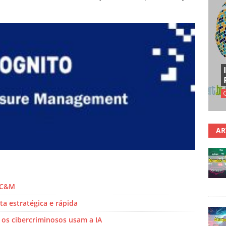
AR
a C&M
a estratégica e rápida
 os cibercriminosos usam a IA