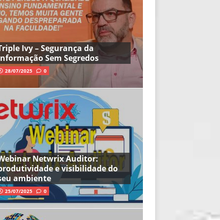
Triple Ivy – Segurança da
Informação Sem Segredos
28/07/2025
0
Webinar Netwrix Auditor:
produtividade e visibilidade do
seu ambiente
25/07/2025
0