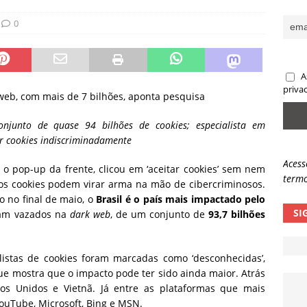
ncidente da OpenAI e o fim da nossa zona de conforto
ARTIGOS
0
lpes com QR Code entram em nova fase
NOTÍCIAS
A
priva
a web, com mais de 7 bilhões, aponta pesquisa
junto de quase 94 bilhões de cookies; especialista em
ar cookies indiscriminadamente
Acess
o pop-up da frente, clicou em ‘aceitar cookies’ sem nem
termo
os cookies podem virar arma na mão de cibercriminosos.
 no final de maio, o
Brasil é o país mais impactado pelo
SI
am vazados na
dark web
, de um conjunto de
93,7 bilhões
istas de cookies foram marcadas como ‘desconhecidas’,
ue mostra que o impacto pode ter sido ainda maior. Atrás
ados Unidos e Vietnã. Já entre as plataformas que mais
YouTube, Microsoft, Bing e MSN.