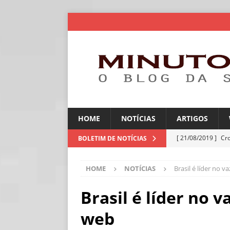
HOME
NOTÍCIAS
ARTIGOS
[ 21/08/2019 ]
Cr
BOLETIM DE NOTÍCIAS
ARTIGOS
HOME
NOTÍCIAS
Brasil é líder no 
[ 30/07/2026 ]
Ch
[ 30/07/2026 ]
No
Brasil é líder no 
ARTIGOS
web
[ 30/07/2026 ]
Dee