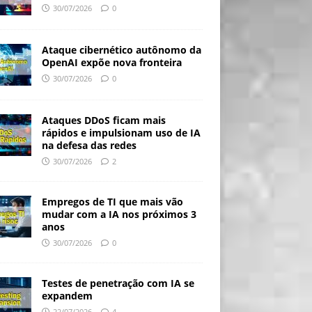
30/07/2026
0
Ataque cibernético autônomo da
OpenAI expõe nova fronteira
30/07/2026
0
Ataques DDoS ficam mais
rápidos e impulsionam uso de IA
na defesa das redes
30/07/2026
2
Empregos de TI que mais vão
mudar com a IA nos próximos 3
anos
30/07/2026
0
Testes de penetração com IA se
expandem
22/07/2026
4