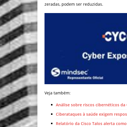
zeradas, podem ser reduzidas.
Veja também:
Análise sobre riscos cibernéticos d
Ciberataques à saúde exigem respost
Relatório da Cisco Talos alerta como