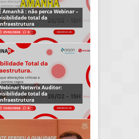
É Amanhã : não perca Webinar –
visibilidade total da
infraestrutura
25/02/2026
0
Webinar Netwrix Auditor:
visibilidade total da
infraestrutura
13/02/2026
0