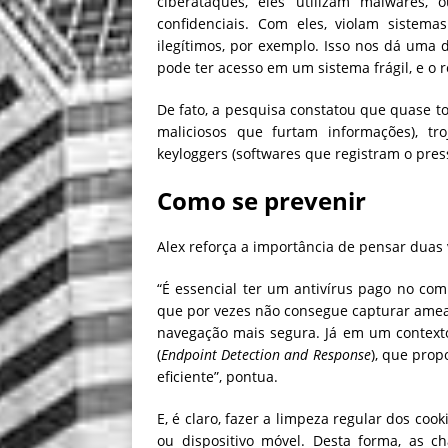
ciberataques, eles utilizam malwares, o
confidenciais. Com eles, violam siste
ilegítimos, por exemplo. Isso nos dá um
pode ter acesso em um sistema frágil, e o 
De fato, a pesquisa constatou que quase t
maliciosos que furtam informações), tro
keyloggers (softwares que registram o pres
Como se prevenir
Alex reforça a importância de pensar duas v
“É essencial ter um antivírus pago no co
que por vezes não consegue capturar ameaç
navegação mais segura. Já em um contexto 
(
Endpoint Detection and Response
), que pro
eficiente”, pontua.
E, é claro, fazer a limpeza regular dos co
ou dispositivo móvel. Desta forma, as 