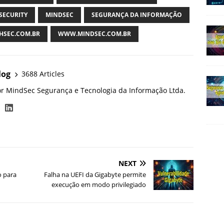
SECURITY
MINDSEC
SEGURANÇA DA INFORMAÇÃO
SEC.COM.BR
WWW.MINDSEC.COM.BR
log
3688 Articles
or MindSec Segurança e Tecnologia da Informação Ltda.
NEXT
o para
Falha na UEFI da Gigabyte permite
execução em modo privilegiado