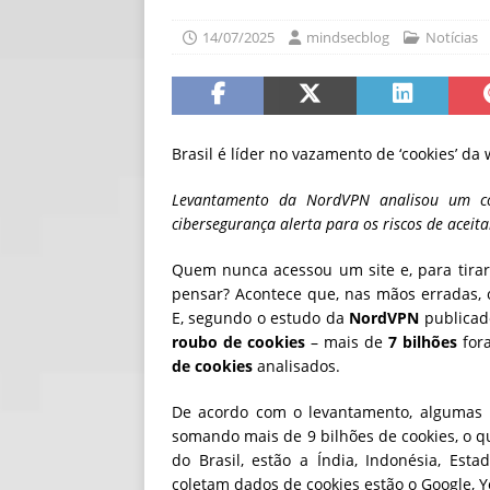
[ 30/07/2026 ]
O i
14/07/2025
mindsecblog
Notícias
[ 30/07/2026 ]
Go
Brasil é líder no vazamento de ‘cookies’ d
Levantamento da NordVPN analisou um con
cibersegurança alerta para os riscos de aceit
Quem nunca acessou um site e, para tirar 
pensar? Acontece que, nas mãos erradas, 
E, segundo o estudo da
NordVPN
publicado
roubo de cookies
– mais de
7 bilhões
for
de cookies
analisados.
De acordo com o levantamento, algumas l
somando mais de 9 bilhões de cookies, o q
do Brasil, estão a Índia, Indonésia, Est
coletam dados de cookies estão o Google, 