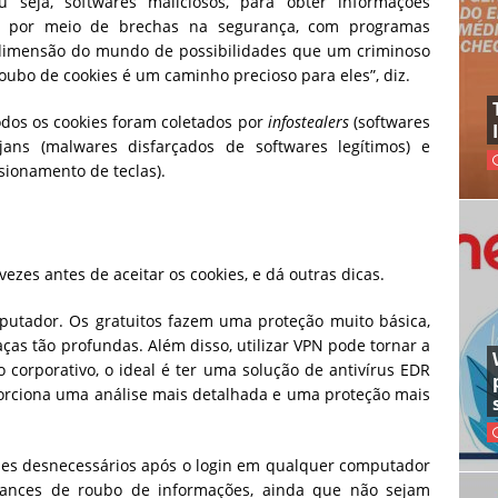
u seja, softwares maliciosos, para obter informações
mas por meio de brechas na segurança, com programas
a dimensão do mundo de possibilidades que um criminoso
roubo de cookies é um caminho precioso para eles”, diz.
odos os cookies foram coletados por
infostealers
(softwares
jans (malwares disfarçados de softwares legítimos) e
sionamento de teclas).
ezes antes de aceitar os cookies, e dá outras dicas.
mputador. Os gratuitos fazem uma proteção muito básica,
as tão profundas. Além disso, utilizar VPN pode tornar a
corporativo, o ideal é ter uma solução de antivírus EDR
porciona uma análise mais detalhada e uma proteção mais
okies desnecessários após o login em qualquer computador
chances de roubo de informações, ainda que não sejam