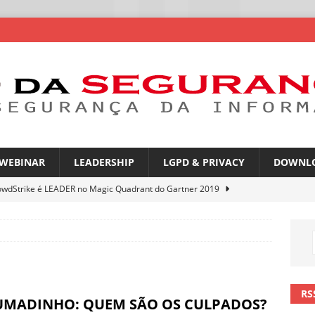
WEBINAR
LEADERSHIP
LGPD & PRIVACY
DOWNL
owdStrike é LEADER no Magic Quadrant do Gartner 2019
rica Latina é a segunda região mais exposta a ciberameaças
ÍCIAS
amplia desafio de segurança e governança nas redes corporativas
RS
UMADINHO: QUEM SÃO OS CULPADOS?