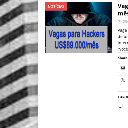
Vag
NOTÍCIAS
mê
23
Vaga 
de u
inter
“Você
Share 
Like t