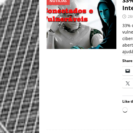
33%
NOTÍCIAS
Int
28
33% d
vuln
ciber
abert
ajudá
Share 
Like t