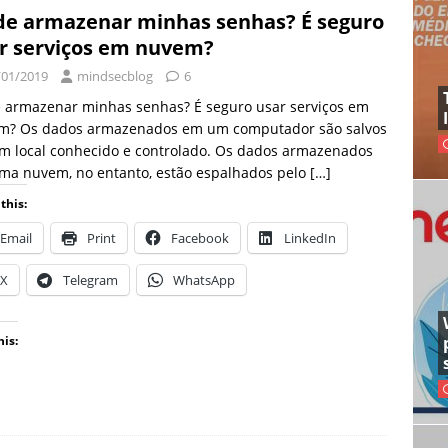
e armazenar minhas senhas? É seguro
r serviços em nuvem?
/01/2019
mindsecblog
6
 armazenar minhas senhas? É seguro usar serviços em
m? Os dados armazenados em um computador são salvos
m local conhecido e controlado. Os dados armazenados
ma nuvem, no entanto, estão espalhados pelo
[…]
this:
Email
Print
Facebook
LinkedIn
X
Telegram
WhatsApp
his: