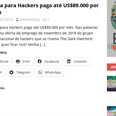
a para Hackers paga até US$89.000 por
s
/01/2019
mindsecblog
1
para Hackers paga até US$89.000 por mês. Nas palavras
ma oferta de emprego de novembro de 2018 do grupo
nacional de hackers que se chama The Dark Overlord:
 quer ficar rico? Venha
[…]
this:
Email
Print
Facebook
LinkedIn
AR
X
Telegram
WhatsApp
his: