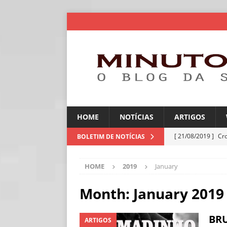
HOME
NOTÍCIAS
ARTIGOS
[ 21/08/2019 ]
Cr
BOLETIM DE NOTÍCIAS
ARTIGOS
HOME
2019
January
[ 06/08/2026 ]
Amé
industriais
NOT
Month:
January 2019
[ 06/08/2026 ]
IA 
BR
ARTIGOS
NOTÍCIAS