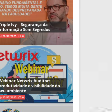
Triple Ivy – Segurança da
Informação Sem Segredos
28/07/2025
0
Webinar Netwrix Auditor:
produtividade e visibilidade do
seu ambiente
25/07/2025
0