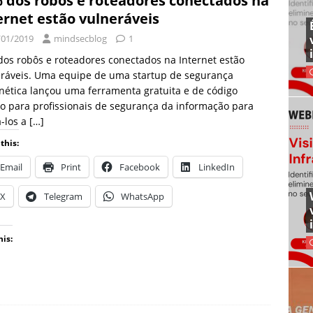
 dos robôs e roteadores conectados na
ernet estão vulneráveis
/01/2019
mindsecblog
1
os robôs e roteadores conectados na Internet estão
eráveis. Uma equipe de uma startup de segurança
nética lançou uma ferramenta gratuita e de código
o para profissionais de segurança da informação para
-los a
[…]
this:
Email
Print
Facebook
LinkedIn
X
Telegram
WhatsApp
his: