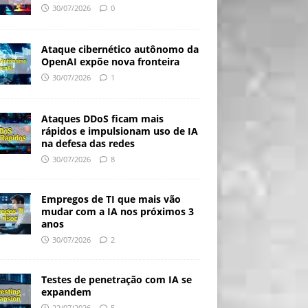
30/07/2026
0
Ataque cibernético autônomo da
OpenAI expõe nova fronteira
30/07/2026
1
Ataques DDoS ficam mais
rápidos e impulsionam uso de IA
na defesa das redes
30/07/2026
8
Empregos de TI que mais vão
mudar com a IA nos próximos 3
anos
30/07/2026
2
Testes de penetração com IA se
expandem
22/07/2026
5