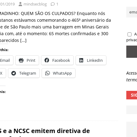
/01/2019
mindsecblog
1
sas promessas de emprego na Meta, Disney, Coca-Cola e Spotify
ADINHO: QUEM SÃO OS CULPADOS? Enquanto nós
istanos estávamos comemorando o 465⁰ aniversário da
de de São Paulo mais uma barragem em Minas Gerais
 guardrails, a autonomia da IA se torna um risco
NOTÍCIAS
ia com, até o momento: 65 mortes confirmadas e 300
A
eleva taxa de sucesso de phishing para 54%
NOTÍCIAS
parecidos
[…]
priva
this:
Email
Print
Facebook
LinkedIn
Acess
X
Telegram
WhatsApp
termo
his:
SI
 e a NCSC emitem diretiva de