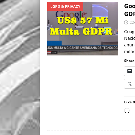
Goo
LGPD & PRIVACY
GD
22
Goog
Nacio
anunc
milhõ
Share 
Like t