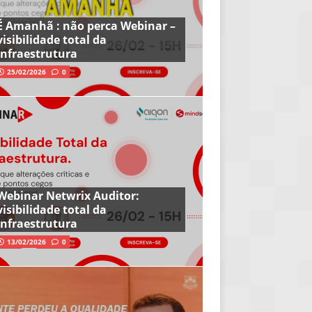
É Amanhã : não perca Webinar –
visibilidade total da
infraestrutura
25/02/2026
0
Webinar Netwrix Auditor:
visibilidade total da
infraestrutura
13/02/2026
0