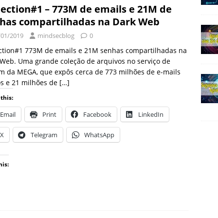
lection#1 – 773M de emails e 21M de
has compartilhadas na Dark Web
/01/2019
mindsecblog
0
ection#1 773M de emails e 21M senhas compartilhadas na
Web. Uma grande coleção de arquivos no serviço de
m da MEGA, que expôs cerca de 773 milhões de e-mails
s e 21 milhões de
[…]
this:
Email
Print
Facebook
LinkedIn
X
Telegram
WhatsApp
his: