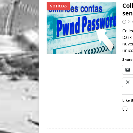
Col
NOTÍCIAS
sen
21
Coll
Dark 
nuve
único
Share 
Like t