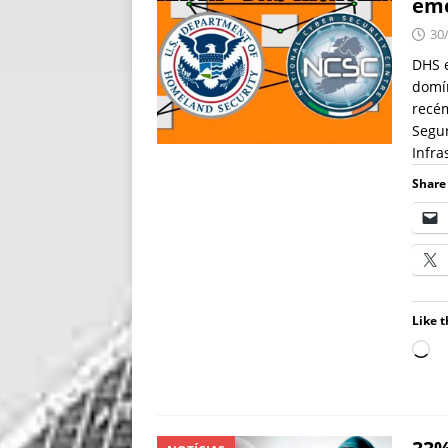
eme
30
DHS 
domí
recém
Segur
Infra
Share 
Like t