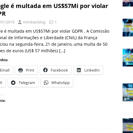
gle é multada em US$57Mi por violar
PR
/01/2019
mindsecblog
1
le é multada em US$57Mi por violar GDPR . A Comissão
nal de Informações e Liberdade (CNIL) da França
iou na segunda-feira, 21 de janeiro, uma multa de 50
es de euros (US$ 57 milhões)
[…]
this:
Email
Print
Facebook
LinkedIn
X
Telegram
WhatsApp
his: