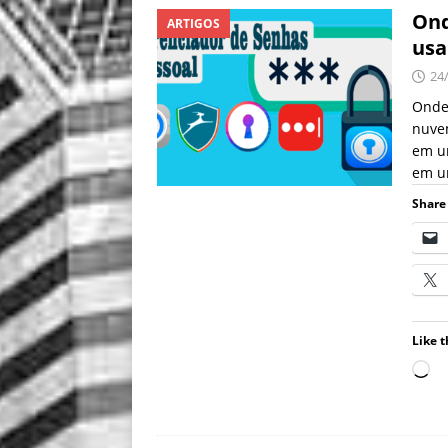
Ond
ARTIGOS
usa
24
Onde
nuve
em u
em u
Share 
Like t