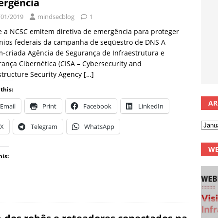
rgência
/01/2019
mindsecblog
1
e a NCSC emitem diretiva de emergência para proteger
nios federais da campanha de seqüestro de DNS A
-criada Agência de Segurança de Infraestrutura e
ança Cibernética (CISA – Cybersecurity and
structure Security Agency
[…]
this:
AR
Email
Print
Facebook
LinkedIn
X
Telegram
WhatsApp
WE
his: