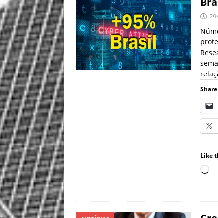
Bra
29
Númer
prote
Resea
sema
rela
Share 
Like t
Cre