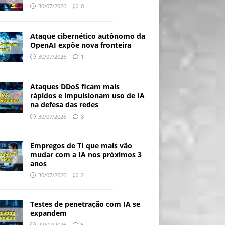
30/07/2026
0
Ataque cibernético autônomo da
OpenAI expõe nova fronteira
30/07/2026
1
Ataques DDoS ficam mais
rápidos e impulsionam uso de IA
na defesa das redes
30/07/2026
8
Empregos de TI que mais vão
mudar com a IA nos próximos 3
anos
30/07/2026
2
Testes de penetração com IA se
expandem
22/07/2026
5