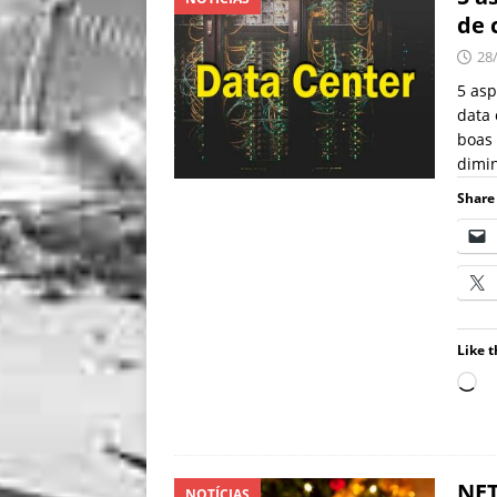
de 
28
5 as
data 
boas 
dimin
Share 
Like t
NET
NOTÍCIAS