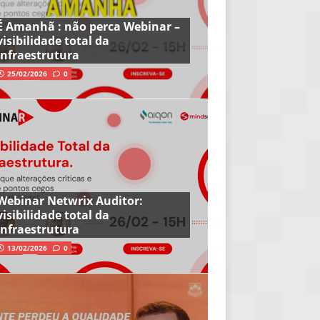
É Amanhã : não perca Webinar –
visibilidade total da
infraestrutura
25/02/2026
0
Webinar Netwrix Auditor:
visibilidade total da
infraestrutura
13/02/2026
0