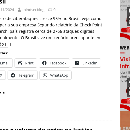
sil
/11/2024
mindsecblog
0
o de ciberataques cresce 95% no Brasil: veja como
ger a sua empresa Segundo relatório da Check Point
rch, país registra cerca de 2766 ataques digitais
nalmente. O Brasil vive um cenário preocupante em
ção
[…]
this:
Email
Print
Facebook
LinkedIn
X
Telegram
WhatsApp
his:
sce o volume de ações na Justiça