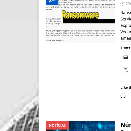
29
Rans
Servi
expl
Veeam
amea
Share 
Like t
Núm
NOTÍCIAS