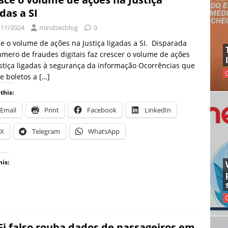
adas a SI
/11/2024
mindsecblog
0
e o volume de ações na Justiça ligadas a SI. Disparada
mero de fraudes digitais faz crescer o volume de ações
stiça ligadas à segurança da informação Ocorrências que
e boletos a
[…]
this:
Email
Print
Facebook
LinkedIn
X
Telegram
WhatsApp
his:
Fi falso rouba dados de passageiros em