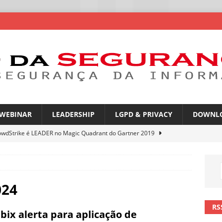
WEBINAR
LEADERSHIP
LGPD & PRIVACY
DOWNL
owdStrike é LEADER no Magic Quadrant do Gartner 2019
rica Latina é a segunda região mais exposta a ciberameaças
ÍCIAS
024
amplia desafio de segurança e governança nas redes corporativas
RS
bix alerta para aplicação de