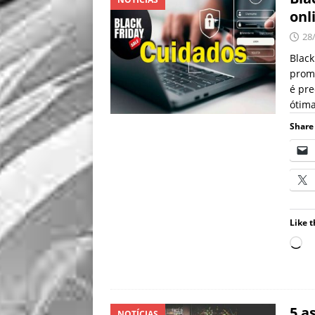
onl
28
Black
prome
é pre
ótim
Share 
Like t
5 a
NOTÍCIAS