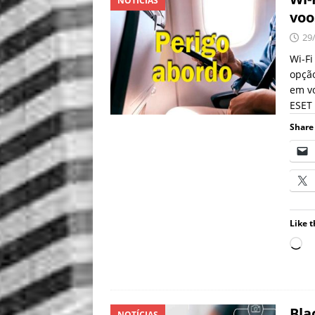
NOTÍCIAS
voo
29
Wi-Fi
opçã
em vo
ESET
Share 
Like t
Bla
NOTÍCIAS