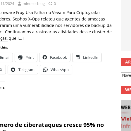
/11/2024
mindsecblog
0
omware Frag Usa Falha no Veeam Para Criptografar
dores. Sophos X-Ops relatou que agentes de ameaças
oraram uma vulnerabilidade nos servidores de backup da
. Continuamos a rastrear as atividades desse cluster de
ças, que
[…]
this:
Email
Print
Facebook
LinkedIn
AR
X
Telegram
WhatsApp
his:
WE
ero de ciberataques cresce 95% no