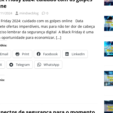
ine
/11/2024
mindsecblog
0
 Friday 2024: cuidado com os golpes online Data
te ofertas imperdíveis, mas para não ter dor de cabeça
ciso lembrar da segurança digital A Black Friday é uma
a oportunidade para economizar,
[…]
this:
Email
Print
Facebook
LinkedIn
X
Telegram
WhatsApp
his:
spectos de segurança para o momento