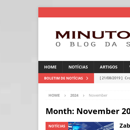
HOME
NOTÍCIAS
ARTIGOS
[ 21/08/2019 ]
Cr
BOLETIM DE NOTÍCIAS
ARTIGOS
HOME
2024
November
[ 06/08/2026 ]
Amé
industriais
NOT
Month:
November 2
[ 06/08/2026 ]
IA 
Zab
NOTÍCIAS
NOTÍCIAS