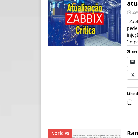
atu
[ 06/08/2026 ]
Fal
29
NOTÍCIAS
Zabbi
pede 
[ 06/08/2026 ]
Sem
injeç
[ 06/08/2026 ]
IA 
“impe
Share 
Like t
Ran
NOTÍCIAS