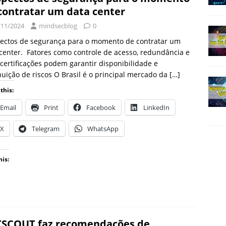
contratar um data center
/11/2024
mindsecblog
0
pectos de segurança para o momento de contratar um
center. Fatores como controle de acesso, redundância e
certificações podem garantir disponibilidade e
uição de riscos O Brasil é o principal mercado da
[…]
this:
Email
Print
Facebook
LinkedIn
X
Telegram
WhatsApp
his:
SCOUT faz recomendações de