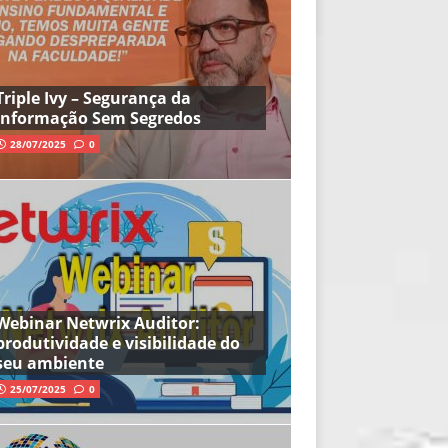
Triple Ivy – Segurança da
Informação Sem Segredos
28/07/2025
0
Webinar Netwrix Auditor:
produtividade e visibilidade do
seu ambiente
25/07/2025
0