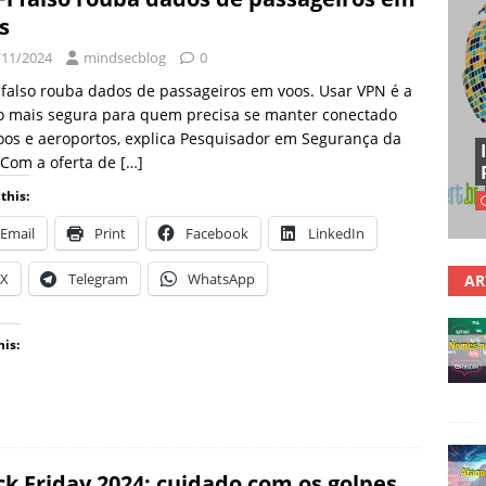
s
/11/2024
mindsecblog
0
 falso rouba dados de passageiros em voos. Usar VPN é a
o mais segura para quem precisa se manter conectado
os e aeroportos, explica Pesquisador em Segurança da
 Com a oferta de
[…]
this:
Email
Print
Facebook
LinkedIn
X
Telegram
WhatsApp
AR
his:
ck Friday 2024: cuidado com os golpes