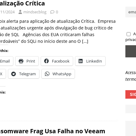
alização Crítica
sas promessas de emprego na Meta, Disney, Coca-Cola e Spotify
/11/2024
mindsecblog
0
x alerta para aplicação de atualização Crítica. Empresa
atualizações urgente após divulgação de bug crítico de
 guardrails, a autonomia da IA se torna um risco
NOTÍCIAS
A
ão de SQL Agências dos EUA criticaram falhas
eleva taxa de sucesso de phishing para 54%
NOTÍCIAS
priva
rdoáveis” do SQLi no início deste ano O
[…]
this:
Email
Print
Facebook
LinkedIn
Acess
X
Telegram
WhatsApp
termo
his:
SI
somware Frag Usa Falha no Veeam