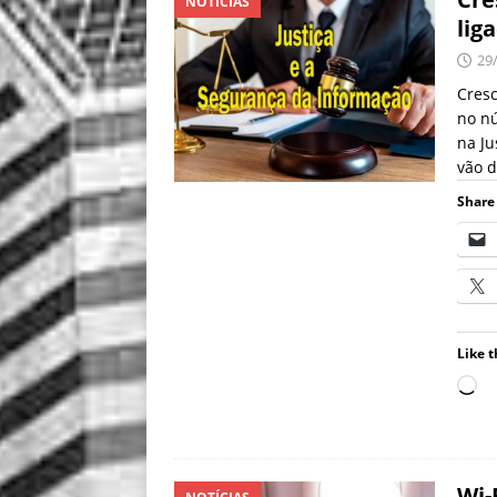
NOTÍCIAS
lig
29
Cresc
no nú
na Ju
vão d
Share 
Like t
Wi-