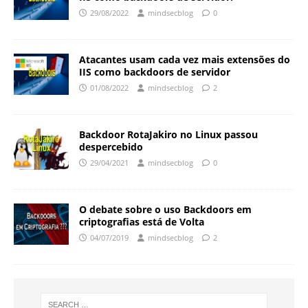
29/08/2022
mindsecblog
0
Atacantes usam cada vez mais extensões do
IIS como backdoors de servidor
01/08/2022
mindsecblog
2
Backdoor RotaJakiro no Linux passou
despercebido
29/04/2021
mindsecblog
0
O debate sobre o uso Backdoors em
criptografias está de Volta
04/07/2019
mindsecblog
2