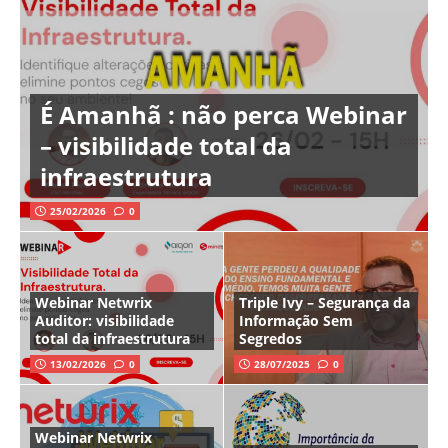
É Amanhã : não perca Webinar
– visibilidade total da
infraestrutura
25/02/2026
0
Webinar Netwrix
Triple Ivy – Segurança da
Auditor: visibilidade
Informação Sem
total da infraestrutura
Segredos
13/02/2026
0
28/07/2025
0
Webinar Netwrix