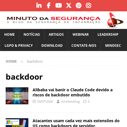
HOME
NOTÍCIAS
ARTIGOS
WEBINAR
LEADERSHIP
LGPD & PRIVACY
DOWNLOAD
CONTATE-NOS
MINDSEC
HOME
backdoor
backdoor
Alibaba vai banir o Claude Code devido a
riscos de backdoor embutido
03/07/2026
mindsecblog
0
Atacantes usam cada vez mais extensões do
IIS como backdoors de servidor.