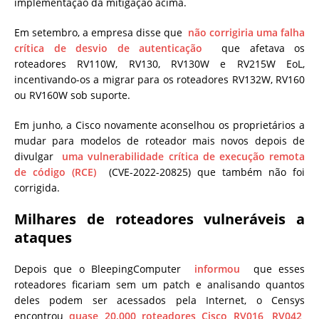
implementação da mitigação acima.
Em setembro, a empresa disse que
não corrigiria uma falha
crítica de desvio de autenticação
que afetava os
roteadores RV110W, RV130, RV130W e RV215W EoL,
incentivando-os a migrar para os roteadores RV132W, RV160
ou RV160W sob suporte.
Em junho, a Cisco novamente aconselhou os proprietários a
mudar para modelos de roteador mais novos depois de
divulgar
uma vulnerabilidade crítica de execução remota
de código (RCE)
(CVE-2022-20825) que também não foi
corrigida.
Milhares de roteadores vulneráveis ​​a
ataques
Depois que o BleepingComputer
informou
que esses
roteadores ficariam sem um patch e analisando quantos
deles podem ser acessados ​​pela Internet, o Censys
encontrou
quase 20.000 roteadores Cisco RV016, RV042,