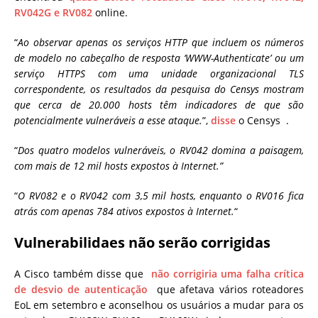
RV042G e RV082
online.
“
Ao observar apenas os serviços HTTP que incluem os números
de modelo no cabeçalho de resposta ‘WWW-Authenticate’ ou um
serviço HTTPS com uma unidade organizacional TLS
correspondente, os resultados da pesquisa do Censys mostram
que cerca de 20.000 hosts têm indicadores de que são
potencialmente vulneráveis ​​a esse ataque.
”,
disse
o Censys .
“
Dos quatro modelos vulneráveis, o RV042 domina a paisagem,
com mais de 12 mil hosts expostos à Internet.”
“
O RV082 e o RV042 com 3,5 mil hosts, enquanto o RV016 fica
atrás com apenas 784 ativos expostos à Internet.
“
Vulnerabilidaes não serão corrigidas
A Cisco também disse que
não corrigiria uma falha crítica
de desvio de autenticação
que afetava vários roteadores
EoL em setembro e aconselhou os usuários a mudar para os