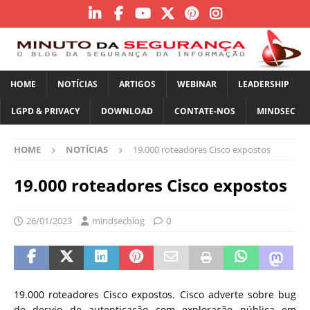
HOME
NOTÍCIAS
ARTIGOS
WEBINAR
LEADERSHIP
LGPD & PRIVACY
DOWNLOAD
CONTATE-NOS
MINDSEC
HOME
NOTÍCIAS
19.000 roteadores Cisco expostos
19.000 roteadores Cisco expostos
26/01/2023
mindsecblog
0
19.000 roteadores Cisco expostos. Cisco adverte sobre bug
de desvio de autenticação com exploração pública em