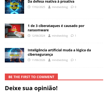
Da defesa reativa à proativa
17/02/2025
mindsecblog
0
1 de 3 ciberataques é causado por
ransomware
12/06/2024
mindsecblog
1
Inteligência artificial muda a lógica da
cibersegurança
11/06/2026
mindsecblog
1
BE THE FIRST TO COMMENT
Deixe sua opinião!