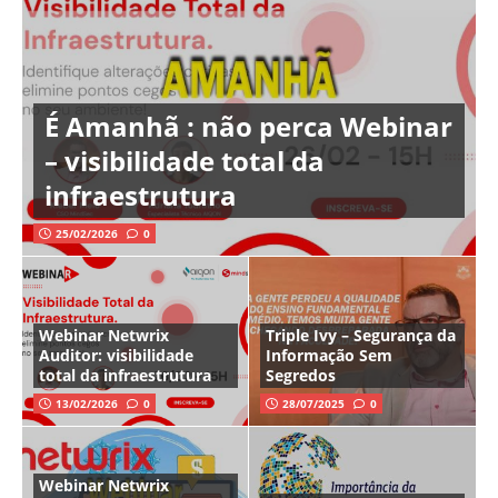
É Amanhã : não perca Webinar
– visibilidade total da
infraestrutura
25/02/2026
0
Webinar Netwrix
Triple Ivy – Segurança da
Auditor: visibilidade
Informação Sem
total da infraestrutura
Segredos
13/02/2026
0
28/07/2025
0
Webinar Netwrix