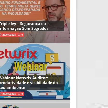
Triple Ivy – Segurança da
Informação Sem Segredos
28/07/2025
0
Webinar Netwrix Auditor:
produtividade e visibilidade do
seu ambiente
25/07/2025
0