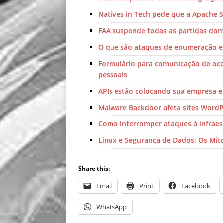
Natives in Tech pede que a Apache
FAA suspende todas as partidas domé
O que são ataques de enumeração e
Formulário para comunicação de oco
pessoais
APIs estão colocando sua empresa e
Malware Backdoor afeta sites WordP
Como interromper ataques à infraes
Linux e Segurança de Dados: Os Mito
Share this:
Email
Print
Facebook
WhatsApp