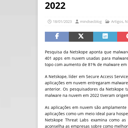
2022
[ 30/07/2026 ]
O i
[ 30/07/2026 ]
Go
18/01/2023
mindsecblog
Artigos
,
N
Pesquisa da Netskope aponta que malware
401 apps em nuvem usadas para malware, 
topo com aumento de 81% de malware em
A Netskope, líder em Secure Access Servic
aplicações em nuvem entregaram malware 
anterior. Os pesquisadores da Netskope
malware na nuvem em 2022 tiveram origem
As aplicações em nuvem são amplamente u
aplicações como um meio ideal para hospe
Netskope Threat Labs examina como as
aconselha as empresas sobre como melhor