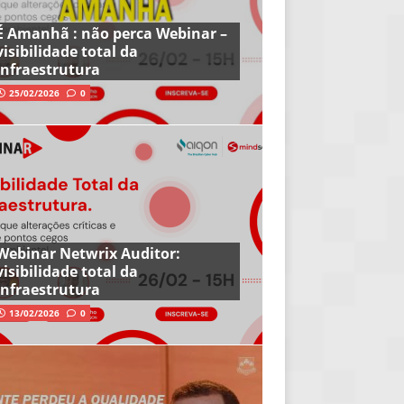
É Amanhã : não perca Webinar –
visibilidade total da
infraestrutura
25/02/2026
0
Webinar Netwrix Auditor:
visibilidade total da
infraestrutura
13/02/2026
0