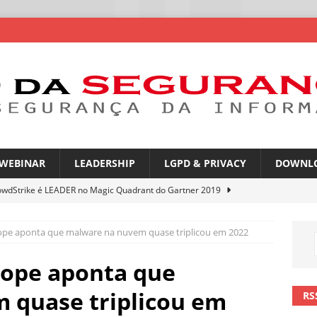
WEBINAR
LEADERSHIP
LGPD & PRIVACY
DOWNL
owdStrike é LEADER no Magic Quadrant do Gartner 2019
ope aponta que malware na nuvem quase triplicou em 2022
atGPT entra na mira de campanhas de phishing
NOTÍCIAS
mes no WhatsApp privacidade ou novas oportunidades de golpes
kope aponta que
 quase triplicou em
RS
pfakes já enganam 90% dos brasileiros no trabalho
NOTÍCIAS