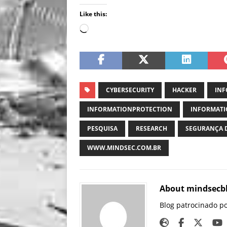
Like this:
CYBERSECURITY
HACKER
INF
INFORMATIONPROTECTION
INFORMATI
PESQUISA
RESEARCH
SEGURANÇA 
WWW.MINDSEC.COM.BR
About mindsecb
Blog patrocinado p