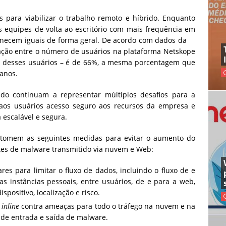
s para viabilizar o trabalho remoto e híbrido. Enquanto
s equipes de volta ao escritório com mais frequência em
anecem iguais de forma geral. De acordo com dados da
lação entre o número de usuários na plataforma Netskope
go desses usuários – é de 66%, a mesma porcentagem que
 anos.
do continuam a representar múltiplos desafios para a
 aos usuários acesso seguro aos recursos da empresa e
 escalável e segura.
tomem as seguintes medidas para evitar o aumento do
tes de malware transmitido via nuvem e Web:
ares para limitar o fluxo de dados, incluindo o fluxo de e
as instâncias pessoais, entre usuários, de e para a web,
positivo, localização e risco.
inline
contra ameaças para todo o tráfego na nuvem e na
de entrada e saída de malware.