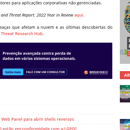
atores para aplicações corporativas não gerenciadas.
 and Threat Report: 2022 Year in Review
aqui
.
eaças que afetam a nuvem e as últimas descobertas do
 Threat Research Hub
.
AR
 Web Panel para abrir shells reversos
al estão em conformidade com a LGPD?