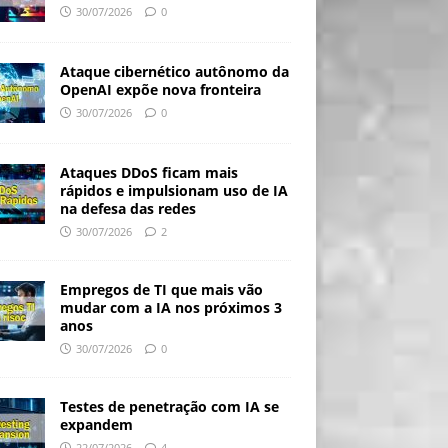
30/07/2026
0
Ataque cibernético autônomo da
OpenAI expõe nova fronteira
30/07/2026
0
Ataques DDoS ficam mais
rápidos e impulsionam uso de IA
na defesa das redes
30/07/2026
2
Empregos de TI que mais vão
mudar com a IA nos próximos 3
anos
30/07/2026
0
Testes de penetração com IA se
expandem
22/07/2026
4