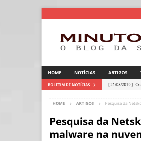
HOME
NOTÍCIAS
ARTIGOS
[ 21/08/2019 ]
Cr
BOLETIM DE NOTÍCIAS
ARTIGOS
HOME
ARTIGOS
Pesquisa da Netsk
[ 30/07/2026 ]
Ch
[ 30/07/2026 ]
No
Pesquisa da Nets
ARTIGOS
malware na nuvem
[ 30/07/2026 ]
Dee