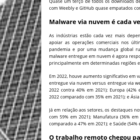
Quase um terço de todos os downloads de
com Weebly e GitHub quase empatados com
Malware via nuvem é cada v
As indústrias estão cada vez mais depe
apoiar as operações comerciais nos últ
pandemia e por uma mudança global rum
malware entregue em nuvem é agora respo
principalmente em determinadas regiões e 
Em 2022, houve aumento significativo em v
entregue via nuvem versus entregue via w
2022 contra 40% em 2021); Europa (42%
2022 comparado com 35% em 2021); e Ásia
Já em relação aos setores, os destaques
com 59% em 2021); Manufatura (36% em 
comparado a 47% em 2021); e Saúde (54%
O trabalho remoto chegou par