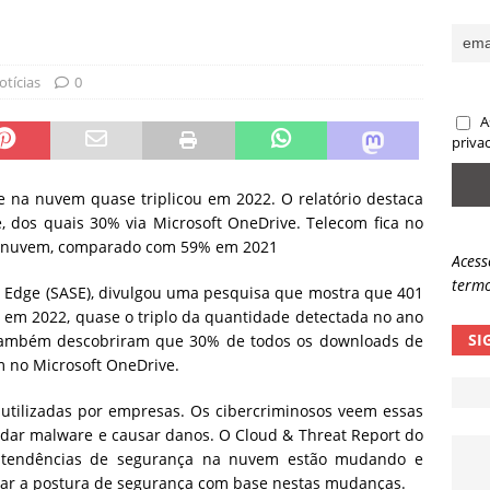
ncidente da OpenAI e o fim da nossa zona de conforto
ARTIGOS
lpes com QR Code entram em nova fase
NOTÍCIAS
otícias
0
A
priva
 na nuvem quase triplicou em 2022. O relatório destaca
dos quais 30% via Microsoft OneDrive. Telecom fica no
 nuvem, comparado com 59% em 2021
Acess
termo
e Edge (SASE), divulgou uma pesquisa que mostra que 401
em 2022, quase o triplo da quantidade detectada no ano
SI
 também descobriram que 30% de todos os downloads de
 no Microsoft OneDrive.
tilizadas por empresas. Os cibercriminosos veem essas
dar malware e causar danos. O Cloud & Threat Report do
 tendências de segurança na nuvem estão mudando e
ar a postura de segurança com base nestas mudanças.