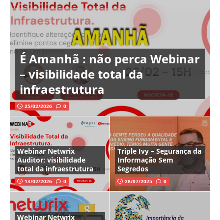
É Amanhã : não perca Webinar
– visibilidade total da
infraestrutura
25/02/2026
0
Webinar Netwrix
Triple Ivy – Segurança da
Auditor: visibilidade
Informação Sem
total da infraestrutura
Segredos
13/02/2026
0
28/07/2025
0
Webinar Netwrix