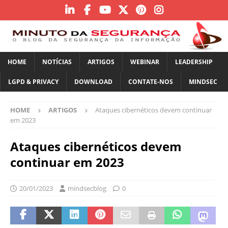
HOME
NOTÍCIAS
ARTIGOS
WEBINAR
LEADERSHIP
LGPD & PRIVACY
DOWNLOAD
CONTATE-NOS
MINDSEC
HOME
ARTIGOS
Ataques cibernéticos devem continuar
em 2023
Ataques cibernéticos devem
continuar em 2023
20/01/2023
mindsecblog
0