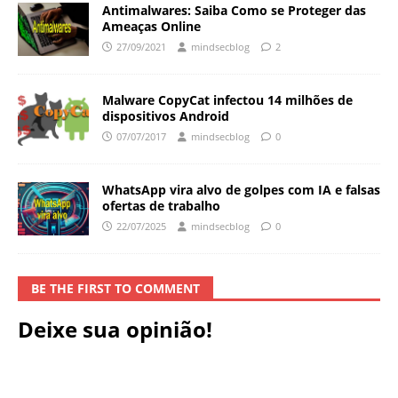
Antimalwares: Saiba Como se Proteger das
Ameaças Online
27/09/2021
mindsecblog
2
Malware CopyCat infectou 14 milhões de
dispositivos Android
07/07/2017
mindsecblog
0
WhatsApp vira alvo de golpes com IA e falsas
ofertas de trabalho
22/07/2025
mindsecblog
0
BE THE FIRST TO COMMENT
Deixe sua opinião!