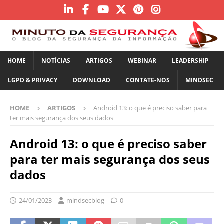
HOME
NOTÍCIAS
ARTIGOS
WEBINAR
LEADERSHIP
LGPD & PRIVACY
DOWNLOAD
CONTATE-NOS
MINDSEC
HOME
ARTIGOS
Android 13: o que é preciso saber para
ter mais segurança dos seus dados
Android 13: o que é preciso saber
para ter mais segurança dos seus
dados
24/01/2023
mindsecblog
0