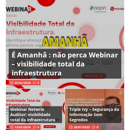
É Amanhã : não perca Webinar
– visibilidade total da
infraestrutura
25/02/2026
0
Webinar Netwrix
Triple Ivy – Segurança da
Auditor: visibilidade
Informação Sem
total da infraestrutura
Segredos
13/02/2026
0
28/07/2025
0