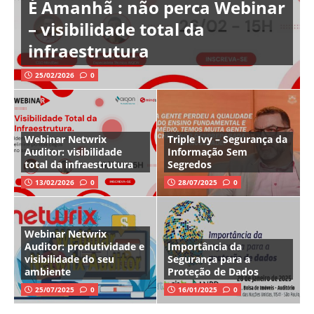
É Amanhã : não perca Webinar
– visibilidade total da
infraestrutura
25/02/2026
0
Webinar Netwrix
Triple Ivy – Segurança da
Auditor: visibilidade
Informação Sem
total da infraestrutura
Segredos
13/02/2026
0
28/07/2025
0
Webinar Netwrix
Auditor: produtividade e
Importância da
visibilidade do seu
Segurança para a
ambiente
Proteção de Dados
25/07/2025
0
16/01/2025
0