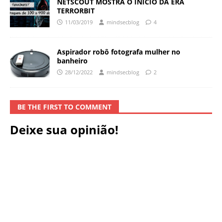
NETSCOUT MOSTRA O INÍCIO DA ERA
TERRORBIT
11/03/2019
mindsecblog
4
Aspirador robô fotografa mulher no
banheiro
28/12/2022
mindsecblog
2
BE THE FIRST TO COMMENT
Deixe sua opinião!