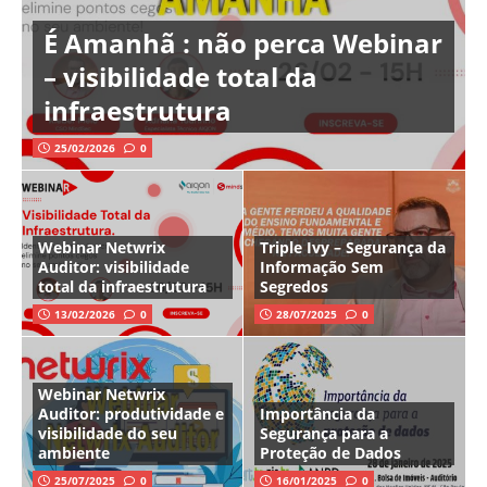
É Amanhã : não perca Webinar
– visibilidade total da
infraestrutura
25/02/2026
0
Webinar Netwrix
Triple Ivy – Segurança da
Auditor: visibilidade
Informação Sem
total da infraestrutura
Segredos
13/02/2026
0
28/07/2025
0
Webinar Netwrix
Auditor: produtividade e
Importância da
visibilidade do seu
Segurança para a
ambiente
Proteção de Dados
25/07/2025
0
16/01/2025
0