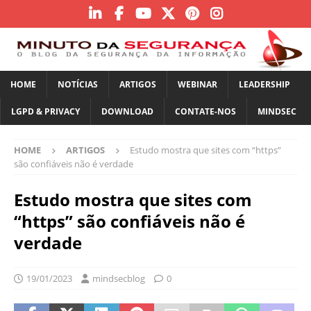
HOME
NOTÍCIAS
ARTIGOS
WEBINAR
LEADERSHIP
LGPD & PRIVACY
DOWNLOAD
CONTATE-NOS
MINDSEC
HOME
ARTIGOS
Estudo mostra que sites com “https”
são confiáveis não é verdade
Estudo mostra que sites com
“https” são confiáveis não é
verdade
19/01/2023
mindsecblog
0