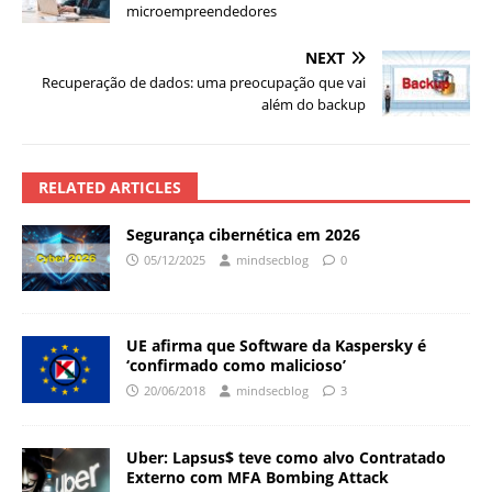
microempreendedores
NEXT
Recuperação de dados: uma preocupação que vai
além do backup
RELATED ARTICLES
Segurança cibernética em 2026
05/12/2025
mindsecblog
0
UE afirma que Software da Kaspersky é
‘confirmado como malicioso’
20/06/2018
mindsecblog
3
Uber: Lapsus$ teve como alvo Contratado
Externo com MFA Bombing Attack