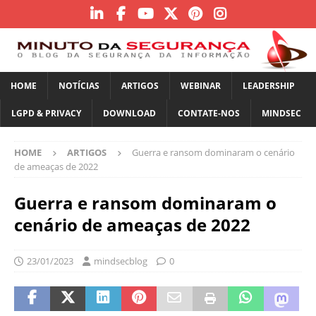
HOME
NOTÍCIAS
ARTIGOS
WEBINAR
LEADERSHIP
LGPD & PRIVACY
DOWNLOAD
CONTATE-NOS
MINDSEC
HOME
ARTIGOS
Guerra e ransom dominaram o cenário
de ameaças de 2022
Guerra e ransom dominaram o
cenário de ameaças de 2022
23/01/2023
mindsecblog
0