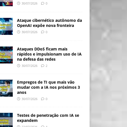
30/07/2026
0
Ataque cibernético autônomo da
OpenAI expõe nova fronteira
30/07/2026
0
Ataques DDoS ficam mais
rápidos e impulsionam uso de IA
na defesa das redes
30/07/2026
2
Empregos de TI que mais vão
mudar com a IA nos próximos 3
anos
30/07/2026
0
Testes de penetração com IA se
expandem
22/07/2026
4