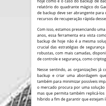
hoje como é o caso do backup de dad
relatório do quadrante mágico do Gar
de backup deve ser abrangente para
recursos de recuperação rápida desse
Com isso, estamos presenciando uma 
anos, essa ferramenta era vista com
backup de hoje não é a mesma soluç
crucial das estratégias de seguranç
robustas, com mais camadas, disponib
de controle e segurança, como criptogr
Nesse sentindo, as organizações já c
backup e criar uma abordagem que 
também para minimizar possíveis impa
o mercado procura por uma solução q
mas que permita também replicá-los e
híbrido a fim de garantir que estejam 