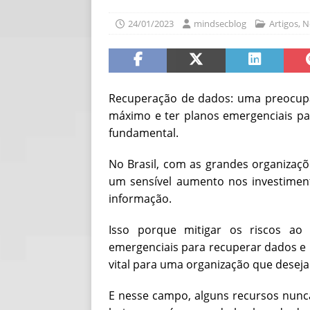
[ 06/08/2026 ]
Fal
24/01/2023
mindsecblog
Artigos
,
N
NOTÍCIAS
[ 06/08/2026 ]
Sem
[ 06/08/2026 ]
IA 
Recuperação de dados: uma preocupaç
máximo e ter planos emergenciais pa
fundamental.
No Brasil, com as grandes organizaçõ
um sensível aumento nos investiment
informação.
Isso porque mitigar os riscos ao
emergenciais para recuperar dados e 
vital para uma organização que deseja
E nesse campo, alguns recursos nunca