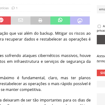
sas promessas de emprego na Meta, Disney, Coca-Cola e Spotify
otícias
1
 guardrails, a autonomia da IA se torna um risco
NOTÍCIAS
A
eleva taxa de sucesso de phishing para 54%
NOTÍCIAS
priva
ão que vai além do backup. Mitigar os riscos ao
ra recuperar dados e restabelecer as operações é
es sofrendo ataques cibernéticos massivos, houve
Acess
os em infraestrutura e serviços de segurança da
termo
SI
 máximo é fundamental, claro, mas ter planos
restabelecer as operações o mais rápido possível é
 se manter competitiva.
 deixaram de ser tão importantes para os dias de