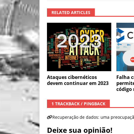
RELATED ARTICLES
Ataques cibernéticos
Falha c
devem continuar em 2023
permit
código
1 TRACKBACK / PINGBACK
Recuperação de dados: uma preocupação
Deixe sua opinião!