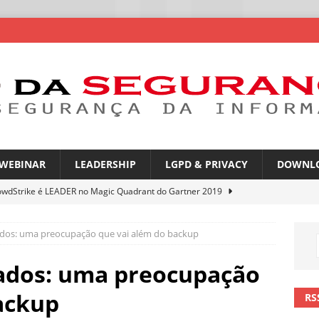
WEBINAR
LEADERSHIP
LGPD & PRIVACY
DOWNL
owdStrike é LEADER no Magic Quadrant do Gartner 2019
dos: uma preocupação que vai além do backup
rica Latina é a segunda região mais exposta a ciberameaças
ÍCIAS
ados: uma preocupação
amplia desafio de segurança e governança nas redes corporativas
ackup
RS