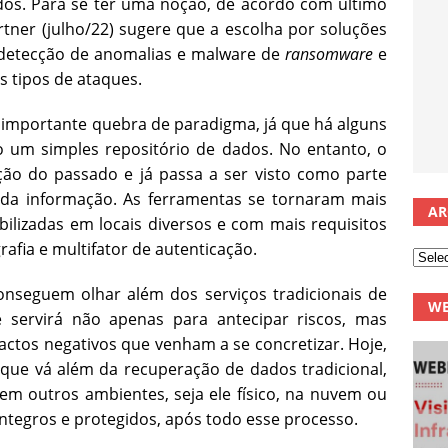
os. Para se ter uma noção, de acordo com último
tner (julho/22) sugere que a escolha por soluções
 detecção de anomalias e malware de
ransomware
e
s tipos de ataques.
importante quebra de paradigma, já que há alguns
o um simples repositório de dados. No entanto, o
ão do passado e já passa a ser visto como parte
a da informação. As ferramentas se tornaram mais
AR
ilizadas em locais diversos e com mais requisitos
afia e multifator de autenticação.
onseguem olhar além dos serviços tradicionais de
WE
servirá não apenas para antecipar riscos, mas
ctos negativos que venham a se concretizar. Hoje,
ue vá além da recuperação de dados tradicional,
m outros ambientes, seja ele físico, na nuvem ou
íntegros e protegidos, após todo esse processo.