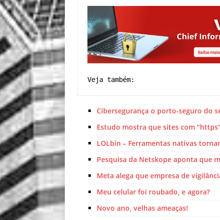
Veja também:
Cibersegurança o porto-seguro do s
Estudo mostra que sites com “https”
LOLbin – Ferramentas nativas torna
Pesquisa da Netskope aponta que m
Meta alega que empresa de vigilânci
Meu celular foi roubado, e agora?
Novo ano, velhas ameaças!