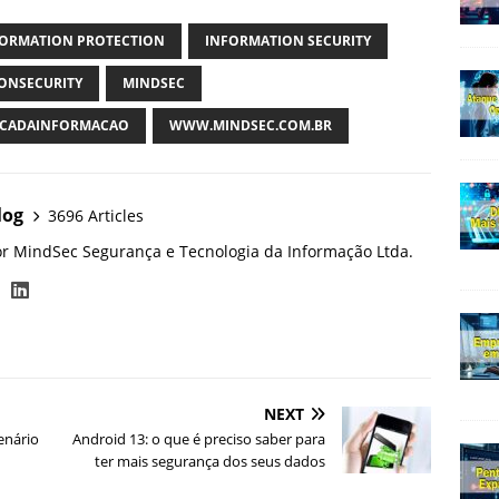
FORMATION PROTECTION
INFORMATION SECURITY
ONSECURITY
MINDSEC
CADAINFORMACAO
WWW.MINDSEC.COM.BR
log
3696 Articles
or MindSec Segurança e Tecnologia da Informação Ltda.
NEXT
enário
Android 13: o que é preciso saber para
ter mais segurança dos seus dados