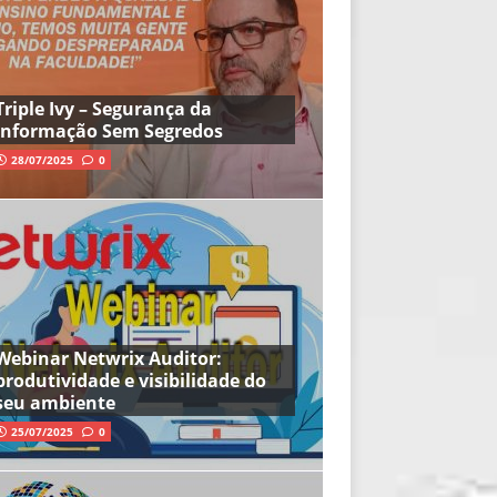
Triple Ivy – Segurança da
Informação Sem Segredos
28/07/2025
0
Webinar Netwrix Auditor:
produtividade e visibilidade do
seu ambiente
25/07/2025
0