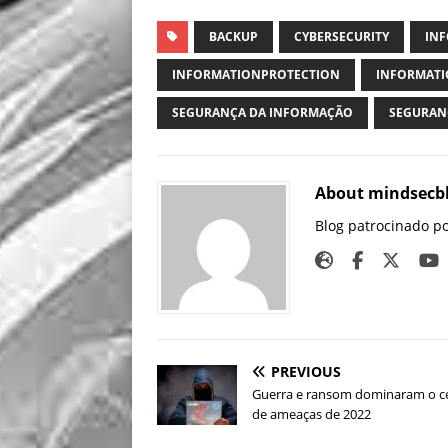
BACKUP
CYBERSECURITY
IN
INFORMATIONPROTECTION
INFORMATI
SEGURANÇA DA INFORMAÇÃO
SEGURAN
About mindsecb
Blog patrocinado p
PREVIOUS
Guerra e ransom dominaram o c
de ameaças de 2022