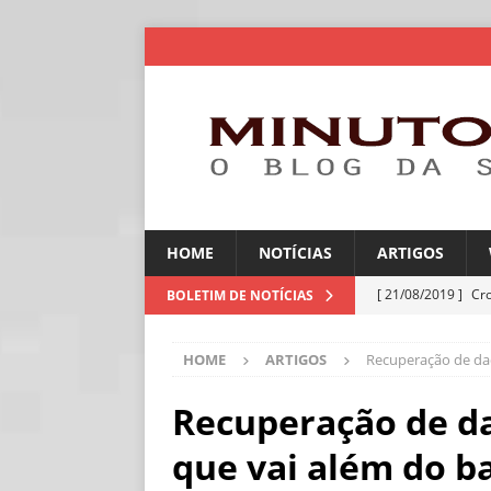
HOME
NOTÍCIAS
ARTIGOS
[ 21/08/2019 ]
Cr
BOLETIM DE NOTÍCIAS
ARTIGOS
HOME
ARTIGOS
Recuperação de da
[ 06/08/2026 ]
Amé
industriais
NOT
Recuperação de d
[ 06/08/2026 ]
IA 
que vai além do b
NOTÍCIAS