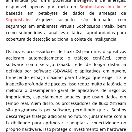
alimentada por uma poderosa inteligência de ameaças,
disponível apenas por meio do
SophosLabs Intelix
e
baseada em petabytes de dados de ameaças da
SophosLabs
. Arquivos suspeitos são detonados com
segurança em ambientes virtuais SophosLabs Intelix, bem
como submetidos a análises estáticas aprofundadas para
cobertura de detecção adicional e coleta de inteligência.
Os novos processadores de fluxo Xstream nos dispositivos
aceleram automaticamente o tráfego confiável, como
software como serviço (SaaS), rede de longa distância
definida por software (SD-WAN) e aplicativos em nuvem,
fornecendo espaço máximo para tráfego que exige TLS e
inspeção profunda de pacotes. Isso reduz muito a latência e
melhora o desempenho geral de aplicativos de negócios
importantes, especialmente aqueles que usam dados em
tempo real. Além disso, os processadores de fluxo Xstream
são programáveis por software, permitindo que a Sophos
descarregue tráfego adicional no futuro. Juntamente com a
flexibilidade para aprimorar e adaptar a conectividade no
próprio hardware, isso protege o investimento em hardware