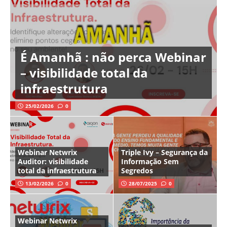
É Amanhã : não perca Webinar
– visibilidade total da
infraestrutura
25/02/2026
0
Webinar Netwrix
Triple Ivy – Segurança da
Auditor: visibilidade
Informação Sem
total da infraestrutura
Segredos
13/02/2026
0
28/07/2025
0
Webinar Netwrix