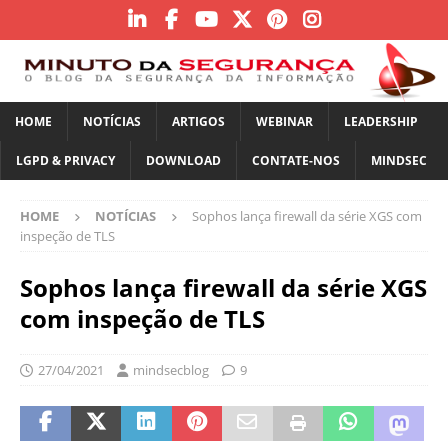
HOME
NOTÍCIAS
ARTIGOS
WEBINAR
LEADERSHIP
LGPD & PRIVACY
DOWNLOAD
CONTATE-NOS
MINDSEC
HOME
NOTÍCIAS
Sophos lança firewall da série XGS com
inspeção de TLS
Sophos lança firewall da série XGS
com inspeção de TLS
27/04/2021
mindsecblog
9