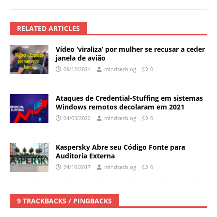
RELATED ARTICLES
Vídeo ‘viraliza’ por mulher se recusar a ceder
janela de avião
09/12/2024
mindsecblog
0
Ataques de Credential-Stuffing em sistemas
Windows remotos decolaram em 2021
04/03/2022
mindsecblog
0
Kaspersky Abre seu Código Fonte para
Auditoria Externa
24/10/2017
mindsecblog
0
9 TRACKBACKS / PINGBACKS