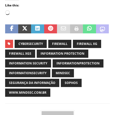
Like this:
CYBERSECURITY
FIREWALL
FIREWALL XG
FIREWALL XGS
INFORMATION PROTECTION
INFORMATION SECURITY
INFORMATIONPROTECTION
INFORMATIONSECURITY
MINDSEC
SEGURANÇA DA INFORMAÇÃO
SOPHOS
WWW.MINDSEC.COM.BR