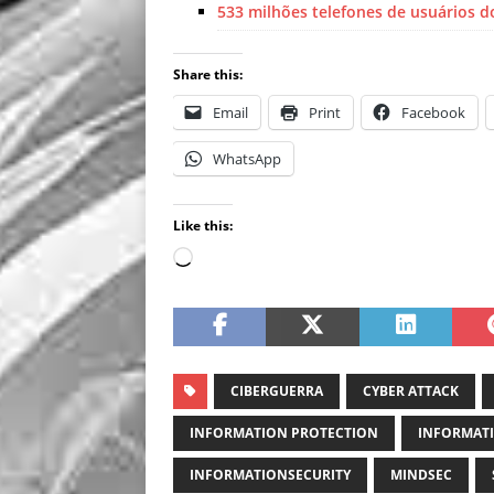
533 milhões telefones de usuários 
Share this:
Email
Print
Facebook
WhatsApp
Like this:
CIBERGUERRA
CYBER ATTACK
INFORMATION PROTECTION
INFORMATI
INFORMATIONSECURITY
MINDSEC