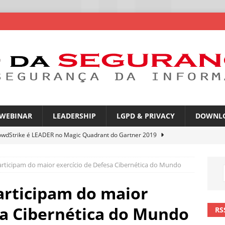
WEBINAR
LEADERSHIP
LGPD & PRIVACY
DOWNL
owdStrike é LEADER no Magic Quadrant do Gartner 2019
rticipam do maior exercício de Defesa Cibernética do Mundo
rica Latina é a segunda região mais exposta a ciberameaças
ÍCIAS
articipam do maior
amplia desafio de segurança e governança nas redes corporativas
sa Cibernética do Mundo
RS