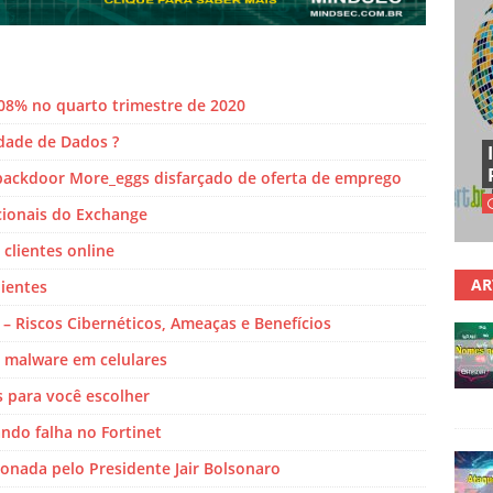
08% no quarto trimestre de 2020
dade de Dados ?
backdoor More_eggs disfarçado de oferta de emprego
icionais do Exchange
clientes online
AR
lientes
 Riscos Cibernéticos, Ameaças e Benefícios
a malware em celulares
os para você escolher
ando falha no Fortinet
cionada pelo Presidente Jair Bolsonaro