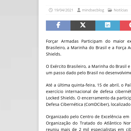
[ 06/08/2026 ]
Fal
19/04/2021
mindsecblog
Notícias
NOTÍCIAS
[ 06/08/2026 ]
Sem
[ 06/08/2026 ]
IA 
Forçar Armadas Participam do maior ex
Brasileiro, a Marinha do Brasil e a Força 
Shields.
O Exército Brasileiro, a Marinha do Brasil
um passo dado pelo Brasil no desenvolvime
Até a última quinta-feira, 15 de abril, o 
exercício internacional de defesa cibern
Locked Shields. O encerramento da particip
Defesa Cibernética (ComDCiber), localizado
Organizado pelo Centro de Excelência em 
Organização do Tratado do Atlântico Nor
reuniu mais de 2 mil especialistas em ci