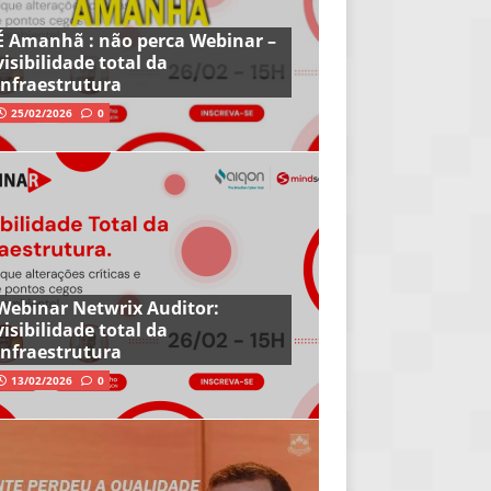
É Amanhã : não perca Webinar –
visibilidade total da
infraestrutura
25/02/2026
0
Webinar Netwrix Auditor:
visibilidade total da
infraestrutura
13/02/2026
0