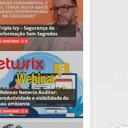
Triple Ivy – Segurança da
Informação Sem Segredos
28/07/2025
0
Webinar Netwrix Auditor:
produtividade e visibilidade do
seu ambiente
25/07/2025
0