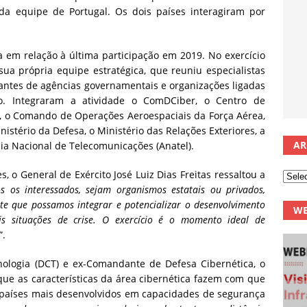
o da equipe de Portugal. Os dois países interagiram por
da em relação à última participação em 2019. No exercício
sua própria equipe estratégica, que reuniu especialistas
tantes de agências governamentais e organizações ligadas
cio. Integraram a atividade o ComDCiber, o Centro de
, o Comando de Operações Aeroespaciais da Força Aérea,
nistério da Defesa, o Ministério das Relações Exteriores, a
AR
ia Nacional de Telecomunicações (Anatel).
o General de Exército José Luiz Dias Freitas ressaltou a
s os interessados, sejam organismos estatais ou privados,
nte que possamos integrar e potencializar o desenvolvimento
WE
s situações de crise. O exercício é o momento ideal de
”.
ologia (DCT) e ex-Comandante de Defesa Cibernética, o
ue as características da área cibernética fazem com que
s países mais desenvolvidos em capacidades de segurança