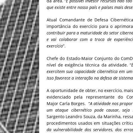
da área. “
É possível investir recursos não tã
que existe entre nosso país e países mais des
Atual Comandante de Defesa Cibernética
importância do exercício para o aprimora
contribuir para a maturidade do setor ciberné
e vai colaborar com a troca de experiênci
exercício
”.
Chefe do Estado-Maior Conjunto do ComDCi
nível de exigência técnica da atividade. “
exercitem sua capacidade cibernética em um 
Isso favorece a interação na defesa de siste
A oportunidade de obter, no exercício, mai
evidenciado pela representante do Co
Major Carla Borges. “
A atividade nos propor
um ataque cibernético pode causar, seja 
Sargento Leandro Souza, da Marinha, ressa
procedimentos usados em situações crítica
da vulnerabilidade dos servidores, dos erro