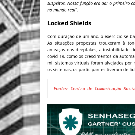
suspeitos. Nossa função era dar o primeiro c
no mundo real
”.
Locked Shields
Com duração de um ano, o exercício se bas
As situações propostas trouxeram à tona
ameaças das deepfakes, a instabilidade d
covid-19, como os crescimentos da automaç
mil sistemas virtuais foram alvejados por
os sistemas, os participantes tiveram de l
Fonte: Centro de Comunicação Soci