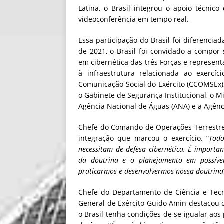
Latina, o Brasil integrou o apoio técnic
videoconferência em tempo real.
Essa participação do Brasil foi diferencia
de 2021, o Brasil foi convidado a compor 
em cibernética das três Forças e represen
à infraestrutura relacionada ao exercí
Comunicação Social do Exército (CCOMSEx)
o Gabinete de Segurança Institucional, o Mi
Agência Nacional de Águas (ANA) e a Agênc
Chefe do Comando de Operações Terrestres, 
integração que marcou o exercício. “
Todo
necessitam de defesa cibernética. É importa
da doutrina e o planejamento em possívei
praticarmos e desenvolvermos nossa doutrina
Chefe do Departamento de Ciência e Tecn
General de Exército Guido Amin destacou q
o Brasil tenha condições de se igualar ao