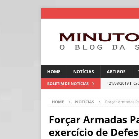
HOME
NOTÍCIAS
ARTIGOS
[ 21/08/2019 ]
Cr
BOLETIM DE NOTÍCIAS
ARTIGOS
HOME
NOTÍCIAS
Forçar Armadas Pa
[ 06/08/2026 ]
Amé
industriais
NOT
Forçar Armadas P
[ 06/08/2026 ]
IA 
exercício de Defe
NOTÍCIAS