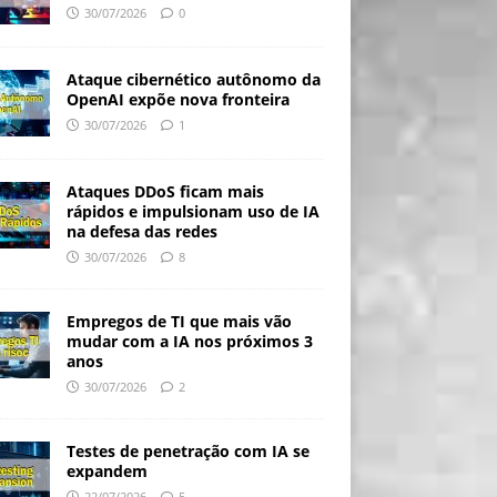
30/07/2026
0
Ataque cibernético autônomo da
OpenAI expõe nova fronteira
30/07/2026
1
Ataques DDoS ficam mais
rápidos e impulsionam uso de IA
na defesa das redes
30/07/2026
8
Empregos de TI que mais vão
mudar com a IA nos próximos 3
anos
30/07/2026
2
Testes de penetração com IA se
expandem
22/07/2026
5