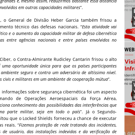
o grandes e, mesmo assim, reduzirmos bastante essa distância
envolvidos em outras capacidades militares
”.
, o General de Divisão Heber Garcia também frisou a
mento técnico das defesas nacionais. “
Esta atividade vai
tico e o aumento da capacidade militar de defesa cibernética
as entre agências nacionais e entre países envolvidos no
ber, o Contra-Almirante Rudicley Cantarin frisou o alto
É uma oportunidade única para que os países participantes
ambiente seguro e contra um adversário de altíssimo nível.
mas civis e militares em um ambiente de cooperação mútua
”.
s informações sobre segurança cibernética foi um aspecto
mando de Operações Aeroespaciais da Força Aérea,
ciona conhecimento das possibilidades das interferências que
na parte militar, seja em todo o país
”. Já o Segundo-
ltou que o Locked Shields forneceu a chance de executar
s reais. “
Fizemos proteção de rede tratando dos incidentes,
s de usuário, das instalações indevidas e da verificação de