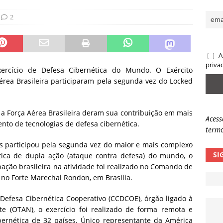
sas promessas de emprego na Meta, Disney, Coca-Cola e Spotify
2
 guardrails, a autonomia da IA se torna um risco
NOTÍCIAS
A
eleva taxa de sucesso de phishing para 54%
NOTÍCIAS
priva
ercício de Defesa Cibernética do Mundo. O Exército
Aérea Brasileira participaram pela segunda vez do Locked
 e a Força Aérea Brasileira deram sua contribuição em mais
Acess
nto de tecnologias de defesa cibernética.
termo
País participou pela segunda vez do maior e mais complexo
SI
ética de dupla ação (ataque contra defesa) do mundo, o
ação brasileira na atividade foi realizado no Comando de
 no Forte Marechal Rondon, em Brasília.
Defesa Cibernética Cooperativo (CCDCOE), órgão ligado à
te (OTAN), o exercício foi realizado de forma remota e
bernética de 32 países. Único representante da América