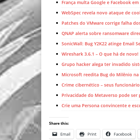
França multa Google e Facebook em 
WebSpec revela novo ataque de coo
Patches do VMware corrige falha dos
QNAP alerta sobre ransomware direc
SonicWall: Bug Y2K22 atinge Email Se
Wireshark 3.6.1 – O que há de novo!
Grupo hacker alega ter invadido sis
Microsoft reedita Bug do Milênio na
Crime cibernético – seus funcionári
Privacidade do Metaverso pode ser 
Crie uma Persona convincente e esc
Share this:
Email
Print
Facebook