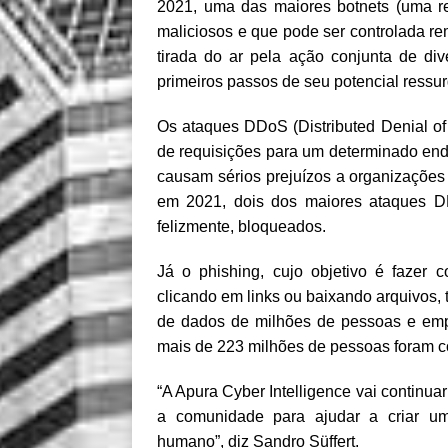
2021, uma das maiores botnets (uma re
maliciosos e que pode ser controlada re
tirada do ar pela ação conjunta de di
primeiros passos de seu potencial ressu
Os ataques DDoS (Distributed Denial of
de requisições para um determinado end
causam sérios prejuízos a organizações 
em 2021, dois dos maiores ataques DDo
felizmente, bloqueados.
Já o phishing, cujo objetivo é fazer 
clicando em links ou baixando arquivos,
de dados de milhões de pessoas e empr
mais de 223 milhões de pessoas foram co
“A Apura Cyber Intelligence vai continua
a comunidade para ajudar a criar um
humano”, diz Sandro Süffert.