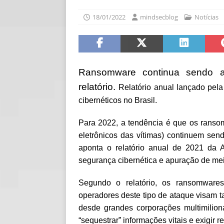
[ 06/08/2026 ]
Fal
18/01/2022
mindsecblog
Notícias
NOTÍCIAS
[ 06/08/2026 ]
Sem
[ 06/08/2026 ]
IA 
Ransomware continua sendo a
relatório.
Relatório anual lançado pela
cibernéticos no Brasil.
Para 2022, a tendência é que os ranso
eletrônicos das vítimas) continuem sen
aponta o relatório anual de 2021 da 
segurança cibernética e apuração de meio
Segundo o relatório, os ransomware
operadores deste tipo de ataque visam t
desde grandes corporações multimilioná
“sequestrar” informações vitais e exigir