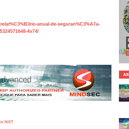
ra_relat%C3%B3rio-anual-de-seguran%C3%A7a-
95324571648-4v74/
AR
do NIST