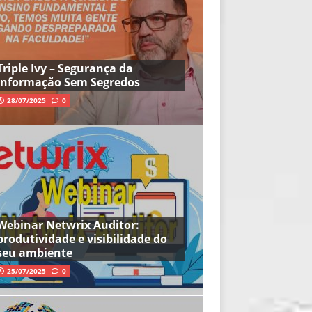
Triple Ivy – Segurança da
Informação Sem Segredos
28/07/2025
0
Webinar Netwrix Auditor:
produtividade e visibilidade do
seu ambiente
25/07/2025
0