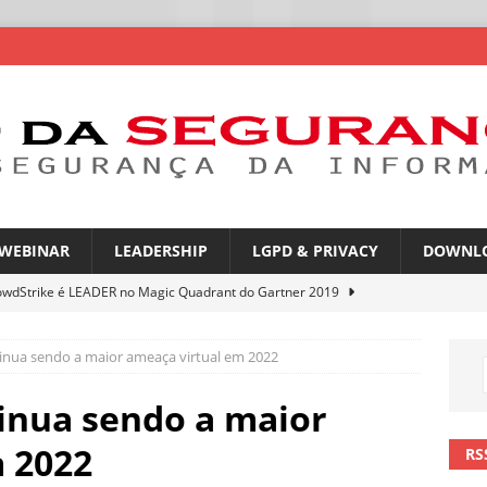
WEBINAR
LEADERSHIP
LGPD & PRIVACY
DOWNL
owdStrike é LEADER no Magic Quadrant do Gartner 2019
nua sendo a maior ameaça virtual em 2022
rica Latina é a segunda região mais exposta a ciberameaças
ÍCIAS
nua sendo a maior
amplia desafio de segurança e governança nas redes corporativas
 2022
RS