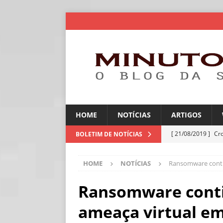
HOME
NOTÍCIAS
ARTIGOS
[ 21/08/2019 ]
Cr
BOLETIM DE NOTÍCIAS
ARTIGOS
HOME
NOTÍCIAS
Ransomware conti
[ 06/08/2026 ]
Amé
industriais
NOT
Ransomware conti
[ 06/08/2026 ]
IA 
ameaça virtual em
NOTÍCIAS