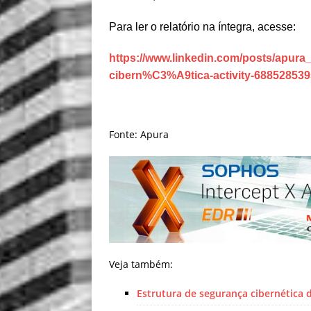
Para ler o relatório na íntegra, acesse:
https://www.linkedin.com/posts/apu
cibern%C3%A9tica-activity-68852853
Fonte: Apura
Veja também:
Estrutura de segurança cibernética 