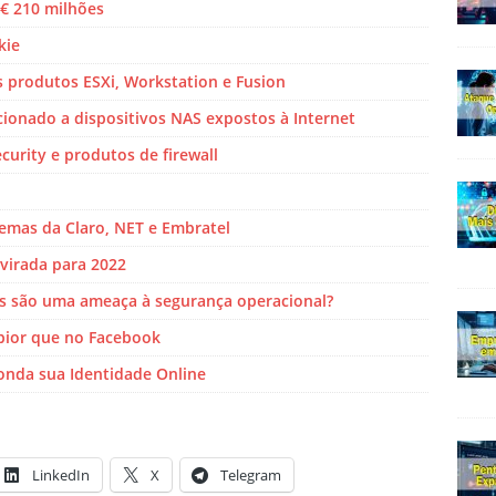
€ 210 milhões
kie
 produtos ESXi, Workstation e Fusion
ionado a dispositivos NAS expostos à Internet
curity e produtos de firewall
temas da Claro, NET e Embratel
 virada para 2022
os são uma ameaça à segurança operacional?
pior que no Facebook
onda sua Identidade Online
LinkedIn
X
Telegram