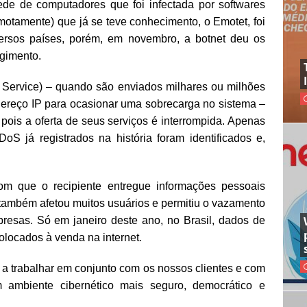
de de computadores que foi infectada por softwares
motamente) que já se teve conhecimento, o Emotet, foi
versos países, porém, em novembro, a botnet deu os
rgimento.
 Service) – quando são enviados milhares ou milhões
ereço IP para ocasionar uma sobrecarga no sistema –
pois a oferta de seus serviços é interrompida. Apenas
S já registrados na história foram identificados e,
com que o recipiente entregue informações pessoais
 também afetou muitos usuários e permitiu o vazamento
esas. Só em janeiro deste ano, no Brasil, dados de
locados à venda na internet.
r a trabalhar em conjunto com os nossos clientes e com
 ambiente cibernético mais seguro, democrático e