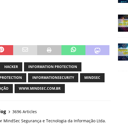
HACKER
INFORMATION PROTECTION
PROTECTION
INFORMATIONSECURITY
MINDSEC
AÇÃO
WWW.MINDSEC.COM.BR
log
3696 Articles
or MindSec Segurança e Tecnologia da Informação Ltda.