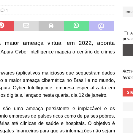
sas promessas de emprego na Meta, Disney, Coca-Cola e Spotify
1
 guardrails, a autonomia da IA se torna um risco
NOTÍCIAS
A
eleva taxa de sucesso de phishing para 54%
NOTÍCIAS
priva
 maior ameaça virtual em 2022, aponta
 Apura Cyber Intelligence mapeia o cenário de crimes
Acess
mwares (aplicativos maliciosos que sequestram dados
termo
do a maior ameaça cibernética no Brasil e no mundo,
Apura Cyber Intelligence, empresa especializada em
SI
s digitais, lançado nesta quarta, dia 12 de janeiro.
s são uma ameaça persistente e implacável e os
anto empresas de países ricos como de países pobres,
rias até clínicas de saúde e hospitais. O objetivo é
 resgates financeiros para que as informações não sejam