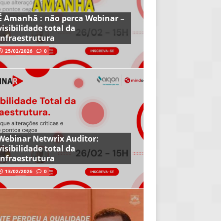
É Amanhã : não perca Webinar –
visibilidade total da
infraestrutura
25/02/2026
0
Webinar Netwrix Auditor:
visibilidade total da
infraestrutura
13/02/2026
0