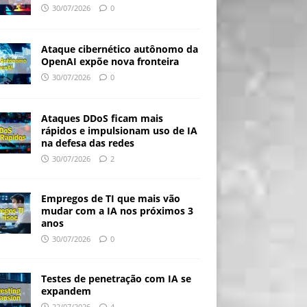
30/07/2026
0
Ataque cibernético autônomo da
OpenAI expõe nova fronteira
30/07/2026
0
Ataques DDoS ficam mais
rápidos e impulsionam uso de IA
na defesa das redes
30/07/2026
2
Empregos de TI que mais vão
mudar com a IA nos próximos 3
anos
30/07/2026
0
Testes de penetração com IA se
expandem
22/07/2026
4