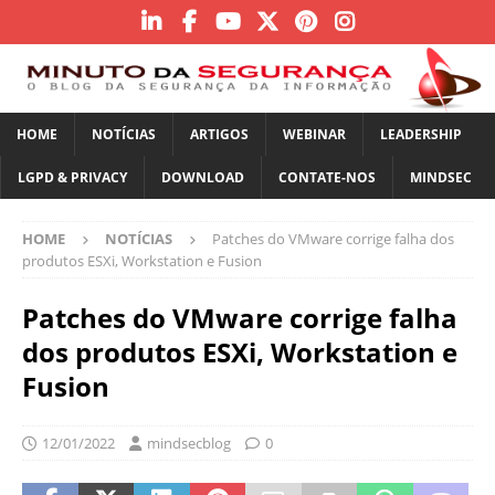
HOME
NOTÍCIAS
ARTIGOS
WEBINAR
LEADERSHIP
LGPD & PRIVACY
DOWNLOAD
CONTATE-NOS
MINDSEC
HOME
NOTÍCIAS
Patches do VMware corrige falha dos
produtos ESXi, Workstation e Fusion
Patches do VMware corrige falha
dos produtos ESXi, Workstation e
Fusion
12/01/2022
mindsecblog
0