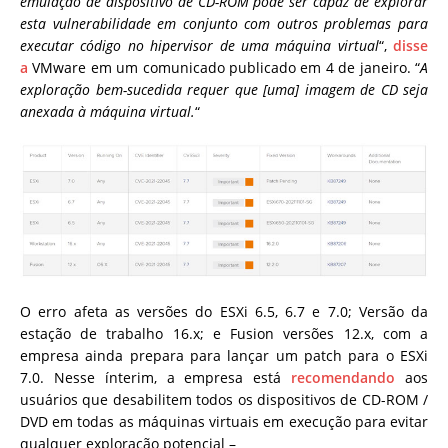
emulação de dispositivo de CD-ROM pode ser capaz de explorar
esta vulnerabilidade em conjunto com outros problemas para
executar código no hipervisor de uma máquina virtual
“,
disse
a
VMware em um comunicado publicado em 4 de janeiro. “
A
exploração bem-sucedida requer que [uma] imagem de CD seja
anexada à máquina virtual.
“
O erro afeta as versões do ESXi 6.5, 6.7 e 7.0; Versão da
estação de trabalho 16.x; e Fusion versões 12.x, com a
empresa ainda prepara para lançar um patch para o ESXi
7.0. Nesse ínterim, a empresa está
recomendando
aos
usuários que desabilitem todos os dispositivos de CD-ROM /
DVD em todas as máquinas virtuais em execução para evitar
qualquer exploração potencial –