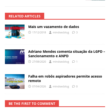
RELATED ARTICLES
Mais um vazamento de dados
17/12/2018
mindsecblog
3
Adriano Mendes comenta situação da LGPD –
Sancionamento e ANPD
27/08/2020
mindsecblog
1
Falha em robôs aspiradores permite acesso
remoto
07/04/2026
mindsecblog
0
BE THE FIRST TO COMMENT